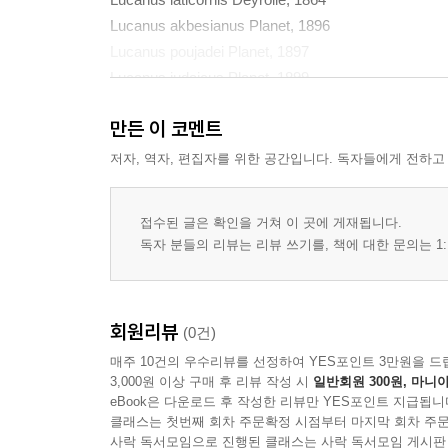
Lucanus akbesianus Planet, 1896
Lucanus poujadei Planet, 1897
Lucanus judaicus Planet, 1899
Lucanus ibericus Motschulsky, 1845
만든 이 코멘트
Lucanus subvelutinus Motschulsky, 1870
Lucanus macrophyllus Kraatz, 1860
저자, 역자, 편집자를 위한 공간입니다. 독자들에게 전하고
Lucanus busignyi (Planet, 1909)
Lucanus xerxes (Král, 2004)
접수된 글은 확인을 거쳐 이 곳에 게재됩니다.
Lucanus fiedleri Schenk & Fiedler, 2020
독자 분들의 리뷰는 리뷰 쓰기를, 책에 대한 문의는 1:
Lucanus syriacus Motschulsky, 1870
Lucanus feglini Lacroix & Bomans, 1973
Lucanus wittmeri (Lacroix, 1984)
회원리뷰
(0건)
Lucanus deuvei (Lacroix, 1988)
매주 10건의 우수리뷰를 선정하여 YES포인트 3만원을 드
Lucanus atratus Hope, 1831
3,000원 이상 구매 후 리뷰 작성 시
일반회원 300원, 마니아
Lucanus confusus (Boucher, 1994)
eBook은 다운로드 후 작성한 리뷰만 YES포인트 지급됩니
References
클래스는 첫번째 회차 주문확정 시점부터 마지막 회차 주문
사락 독서모임으로 진행된 클래스는 사락 독서모임 게시판