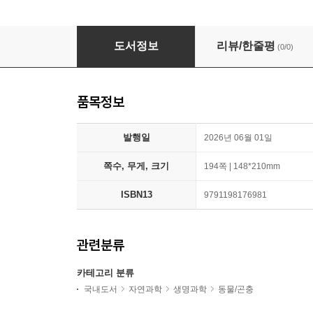
세계의 사슴벌레 -유럽사슴벌레종군-
도서정보
리뷰/한줄평
(0/0)
품목정보
발행일
2026년 06월 01일
쪽수, 무게, 크기
194쪽 | 148*210mm
ISBN13
9791198176981
관련분류
카테고리 분류
국내도서
자연과학
생명과학
동물/곤충