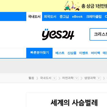
국내도서
외국도서
중고샵
eBook
크레마클럽
C
빠른분야찾기
베스트
신상품
이벤트
바이백
매
웰컴
국내도서
자연과학
생명과학