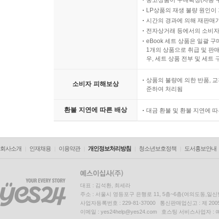
중고상품이 구매확정(자동 
LP상품의 재생 불량 원인이 기
시간의 경과에 의해 재판매가
전자상거래 등에서의 소비자
eBook 세트 상품은 일괄 
1개의 상품으로 취급 및 판매
우, 세트 상품 전부 및 세트
상품의 불량에 의한 반품, 교
소비자 피해보상
준하여 처리됨
환불 지연에 따른 배상
대금 환불 및 환불 지연에 
회사소개
인재채용
이용약관
개인정보처리방침
청소년보호정책
도서홍보안내
대표 : 김석환, 최세라
주소 : 서울시 영등포구 은행로 11, 5층~6층(여의도동,일신
사업자등록번호 : 229-81-37000 통신판매업신고 : 제 200
이메일 : yes24help@yes24.com 호스팅 서비스사업자 :