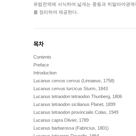
유럽전역에 서식하며 넓게는 중동과 히말라야권역까
를 정리하여 제공한다.
목차
Contents
Preface
Introduction
Lucanus cervus cervus (Linnaeus, 1758)
Lucanus cervus turcicus Sturm, 1843
Lucanus tetraodon tetraodon Thunberg, 1806
Lucanus tetraodon sicilianus Planet, 1899
Lucanus tetraodon provincialis Colas, 1949
Lucanus capra Olivier, 1789
Lucanus barbarossa (Fabricius, 1801)
Lucanus laticornis Deyrolle, 1864