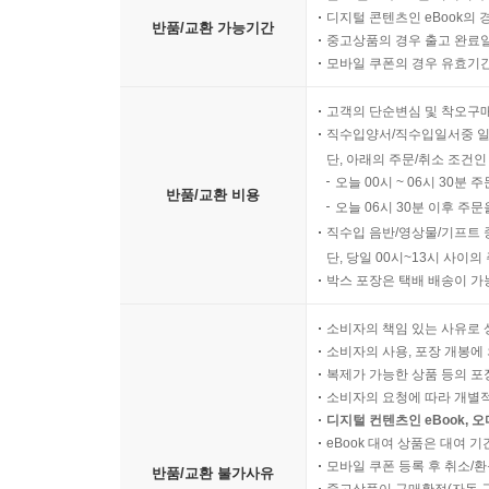
디지털 콘텐츠인 eBook의 
반품/교환 가능기간
중고상품의 경우 출고 완료일
모바일 쿠폰의 경우 유효기간(
고객의 단순변심 및 착오구
직수입양서/직수입일서중 일
단, 아래의 주문/취소 조건인
오늘 00시 ~ 06시 30분 
반품/교환 비용
오늘 06시 30분 이후 주문
직수입 음반/영상물/기프트 
단, 당일 00시~13시 사이
박스 포장은 택배 배송이 가
소비자의 책임 있는 사유로 
소비자의 사용, 포장 개봉에 
복제가 가능한 상품 등의 포장을 
소비자의 요청에 따라 개별
디지털 컨텐츠인 eBook, 
eBook 대여 상품은 대여 기
모바일 쿠폰 등록 후 취소/환
반품/교환 불가사유