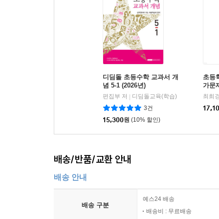
디딤돌 초등수학 교과서 개
초등학
념 5-1 (2026년)
가문제
편집부 저
디딤돌교육(학습)
최희경
|
3건
17,1
15,300
원
(10% 할인)
배송/반품/교환 안내
배송 안내
예스24 배송
배송 구분
배송비 : 무료배송