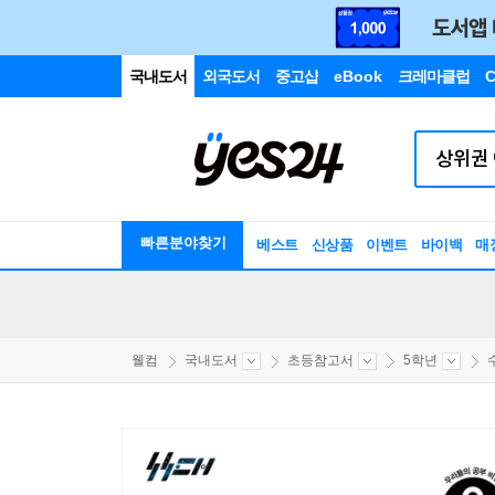
국내도서
외국도서
중고샵
eBook
크레마클럽
C
빠른분야찾기
베스트
신상품
이벤트
바이백
매
웰컴
국내도서
초등참고서
5학년