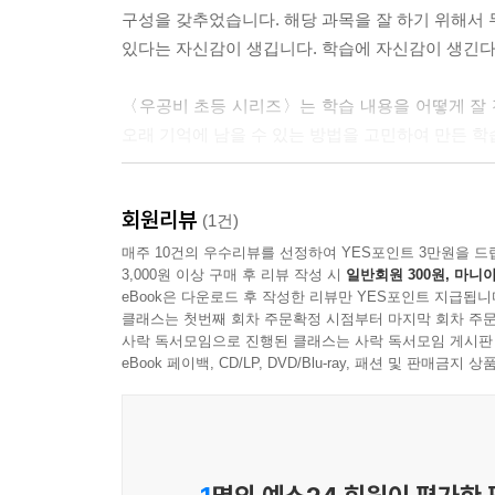
구성을 갖추었습니다. 해당 과목을 잘 하기 위해서 
있다는 자신감이 생깁니다. 학습에 자신감이 생긴다
〈우공비 초등 시리즈〉는 학습 내용을 어떻게 잘 
오래 기억에 남을 수 있는 방법을 고민하여 만든 학
이 책의 특징
회원리뷰
1. 개념을 익히면서 문제를 해결하는 능력까지 기를
(1건)
2. 개념을 쉽고 오랫동안 기억하게 하는 이미지 연
매주 10건의 우수리뷰를 선정하여 YES포인트 3만원을 드
3,000원 이상 구매 후 리뷰 작성 시
일반회원 300원, 마니아
3. 기본 문제부터 기출 문제까지 실력을 키울 수 
eBook은 다운로드 후 작성한 리뷰만 YES포인트 지급됩니
클래스는 첫번째 회차 주문확정 시점부터 마지막 회차 주문
사락 독서모임으로 진행된 클래스는 사락 독서모임 게시판
eBook 페이백, CD/LP, DVD/Blu-ray, 패션 및 판매금