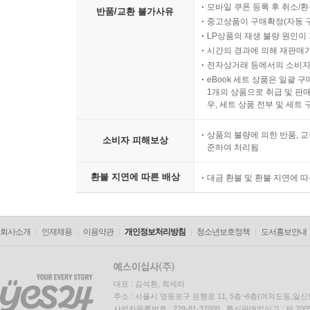
모바일 쿠폰 등록 후 취소/환
반품/교환 불가사유
중고상품이 구매확정(자동 
LP상품의 재생 불량 원인이 기
시간의 경과에 의해 재판매가
전자상거래 등에서의 소비자
eBook 세트 상품은 일괄 
1개의 상품으로 취급 및 판매
우, 세트 상품 전부 및 세트
상품의 불량에 의한 반품, 교
소비자 피해보상
준하여 처리됨
환불 지연에 따른 배상
대금 환불 및 환불 지연에 
회사소개
인재채용
이용약관
개인정보처리방침
청소년보호정책
도서홍보안내
대표 : 김석환, 최세라
주소 : 서울시 영등포구 은행로 11, 5층~6층(여의도동,일신
사업자등록번호 : 229-81-37000 통신판매업신고 : 제 200