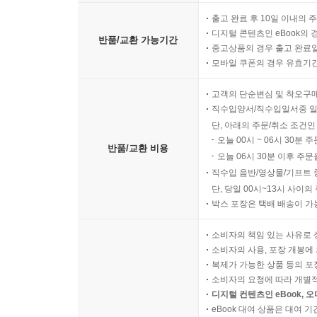
출고 완료 후 10일 이내의 
디지털 콘텐츠인 eBook의 
반품/교환 가능기간
중고상품의 경우 출고 완료일
모바일 쿠폰의 경우 유효기간(
고객의 단순변심 및 착오구
직수입양서/직수입일서중 일
단, 아래의 주문/취소 조건인
오늘 00시 ~ 06시 30분 
반품/교환 비용
오늘 06시 30분 이후 주문
직수입 음반/영상물/기프트 
단, 당일 00시~13시 사이
박스 포장은 택배 배송이 가
소비자의 책임 있는 사유로 
소비자의 사용, 포장 개봉에 
복제가 가능한 상품 등의 포장을 
소비자의 요청에 따라 개별
디지털 컨텐츠인 eBook, 
eBook 대여 상품은 대여 기