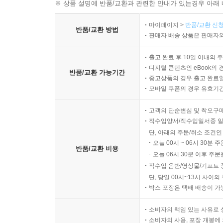
※ 상품 설명에 반품/교환과 관련한 안내가 있는경우 아래 
마이페이지 >
반품/교환 신청
반품/교환 방법
판매자 배송 상품은 판매자와
출고 완료 후 10일 이내의 
디지털 콘텐츠인 eBook의 
반품/교환 가능기간
중고상품의 경우 출고 완료일
모바일 쿠폰의 경우 유효기간(
고객의 단순변심 및 착오구
직수입양서/직수입일서중 일
단, 아래의 주문/취소 조건인
오늘 00시 ~ 06시 30분 
반품/교환 비용
오늘 06시 30분 이후 주문
직수입 음반/영상물/기프트 
단, 당일 00시~13시 사이
박스 포장은 택배 배송이 가
소비자의 책임 있는 사유로 
소비자의 사용, 포장 개봉에 