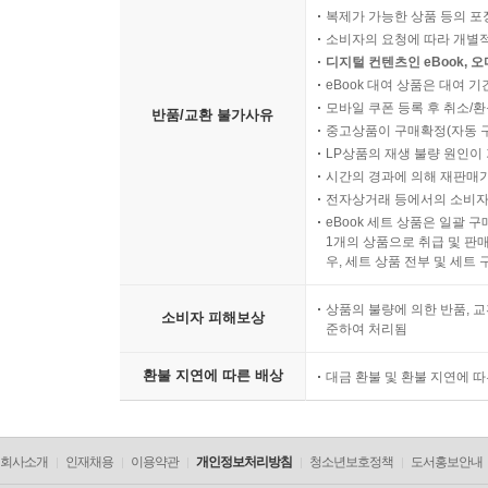
복제가 가능한 상품 등의 포장을 
소비자의 요청에 따라 개별
디지털 컨텐츠인 eBook, 
eBook 대여 상품은 대여 기
모바일 쿠폰 등록 후 취소/환
반품/교환 불가사유
중고상품이 구매확정(자동 
LP상품의 재생 불량 원인이 기
시간의 경과에 의해 재판매가
전자상거래 등에서의 소비자
eBook 세트 상품은 일괄 
1개의 상품으로 취급 및 판매
우, 세트 상품 전부 및 세트
상품의 불량에 의한 반품, 교
소비자 피해보상
준하여 처리됨
환불 지연에 따른 배상
대금 환불 및 환불 지연에 
회사소개
인재채용
이용약관
개인정보처리방침
청소년보호정책
도서홍보안내