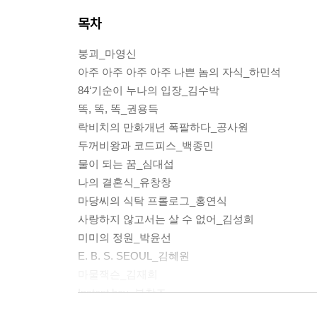
목차
붕괴_마영신
아주 아주 아주 아주 나쁜 놈의 자식_하민석
84‘기순이 누나의 입장_김수박
똑, 똑, 똑_권용득
락비치의 만화개년 폭팔하다_공사원
두꺼비왕과 코드피스_백종민
물이 되는 꿈_심대섭
나의 결혼식_유창창
마당씨의 식탁 프롤로그_홍연식
사랑하지 않고서는 살 수 없어_김성희
미미의 정원_박윤선
E. B. S. SEOUL_김혜원
마물잭슨_김재희
Instant boy_부창조