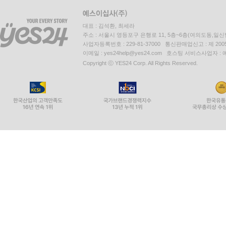
대표 : 김석환, 최세라
주소 : 서울시 영등포구 은행로 11, 5층~6층(여의도동,일신
사업자등록번호 : 229-81-37000 통신판매업신고 : 제 200
이메일 : yes24help@yes24.com 호스팅 서비스사업자 :
Copyright ⓒ YES24 Corp. All Rights Reserved.