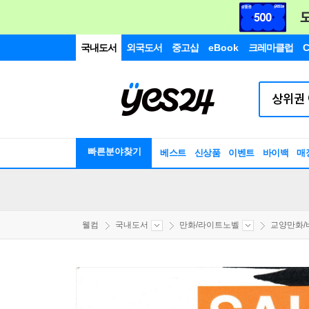
국내도서
외국도서
중고샵
eBook
크레마클럽
C
빠른분야찾기
베스트
신상품
이벤트
바이백
매
웰컴
국내도서
만화/라이트노벨
교양만화/비평