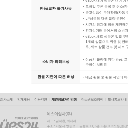
eBook 대여 상품은 대여 기
모바일 쿠폰 등록 후 취소/환
반품/교환 불가사유
중고상품이 구매확정(자동 
LP상품의 재생 불량 원인이 기
시간의 경과에 의해 재판매가
전자상거래 등에서의 소비자
eBook 세트 상품은 일괄 
1개의 상품으로 취급 및 판매
우, 세트 상품 전부 및 세트
상품의 불량에 의한 반품, 교
소비자 피해보상
준하여 처리됨
환불 지연에 따른 배상
대금 환불 및 환불 지연에 
회사소개
인재채용
이용약관
개인정보처리방침
청소년보호정책
도서홍보안내
대표 : 김석환, 최세라
주소 : 서울시 영등포구 은행로 11, 5층~6층(여의도동,일신