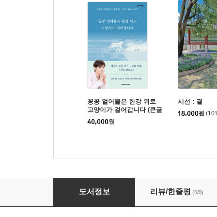
꽁꽁 얼어붙은 한강 위로
시선 : 궐
고양이가 걸어갑니다 (큰글
18,000
원
(10
자도서)
40,000
원
1987
도서정보
리뷰/한줄평
(0/0)