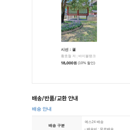
시선 : 궐
황효철 저
바이블랭크
|
18,000
원
(10% 할인)
배송/반품/교환 안내
배송 안내
예스24 배송
배송 구분
배송비 : 무료배송