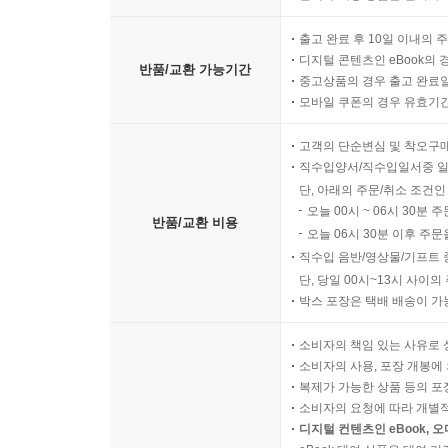
출고 완료 후 10일 이내의 
디지털 콘텐츠인 eBook의 
반품/교환 가능기간
중고상품의 경우 출고 완료일
모바일 쿠폰의 경우 유효기간(
고객의 단순변심 및 착오구
직수입양서/직수입일서중 일
단, 아래의 주문/취소 조건인
오늘 00시 ~ 06시 30분 
반품/교환 비용
오늘 06시 30분 이후 주문
직수입 음반/영상물/기프트 
단, 당일 00시~13시 사이
박스 포장은 택배 배송이 가
소비자의 책임 있는 사유로 
소비자의 사용, 포장 개봉에 
복제가 가능한 상품 등의 포장을 
소비자의 요청에 따라 개별
디지털 컨텐츠인 eBook, 