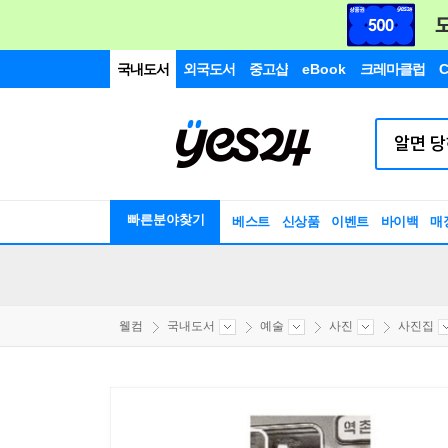
국내도서
외국도서
중고샵
eBook
크레마클럽
C
빠른분야찾기
베스트
신상품
이벤트
바이백
매
웰컴
국내도서
예술
사진
사진집