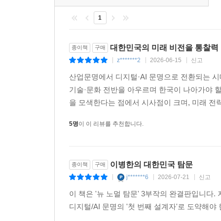
마침내 [2023년] 11월 19일, 고척 스카이돔에
산업혁명의 출발은 영국이었다. 그러나 산업문명
서는 20배가 넘는 암표가 거래되었다. 수만 명의 
1
산업문명의 표준을 만들어갔던 것처럼, 한국도 
화문 광장에 모여 응원전을 펼쳤다. 이 경기를 실
표준적 OS를 가장 먼저 설계해볼 수 있는 천금 같은
다. 무려 7년 만에 다시 정상에 오른 것이다. 데
대한민국의 미래 비전을 통찰력 
종이책
구매
졌다가 극적으로 반등해 재차 최정상에 오른 것이기 때
1945년 해방 이후 80년이 흘렀다. 100주년이 되
z*******2
2026-06-15
신고
|
|
|
25년에도 또 우승한다. 자신의 기록을 스스로 깨고
중의 하나였다. 중반기부터 무섭게 치고 나온다. 1
산업문명에서 디지털·AI 문명으로 전환되는 시
업적을 세운다. (…) 20세기 중반 김용이 창조한
눈앞에 보인다. 젖 먹던 힘까지 끌어낼 때다. 온 
기술·문화 전반을 아우르며 한국이 나아가야 할
어낸 홍콩의 누아르가 영웅본색과 첩혈쌍웅을 과시하
세계화를 모두 이루어낸 대한민국의 다음 목표가 되
을 모색한다는 점에서 시사점이 크며, 미래 전략
는 신시대, 신의 시대가 된 것이다. 문화에서 신화
그러니 부디 더 이상은 우리 내부의 분란으로 에너
5명
이 이 리뷰를 추천합니다.
--- p.229~231
각각 그 단계에서 주어진 역사적 과업을 훌륭하게
재창조 게임으로 갈아타야 한다. 전 세대와 모든
것이다. 반도(半島)도 모자라 반국(半國)에 함몰
이병한의 대한민국 탐문
종이책
구매
차이나 사이에서 21세기의 새로운 ‘USA’(United Sta
j*******6
2026-07-21
신고
|
|
|
이 책은 '뉴 노멀 탐문' 3부작의 완결판입니다
디지털/AI 문명의 '첫 번째 설계자'로 도약해