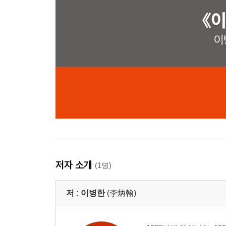
저자 소개
(1명)
저 :
이병한
(李炳翰)