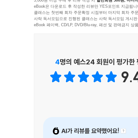
3,000원 이상 구매 후 리뷰 작성 시
일반회원 300원, 마니아
퍼스트 코리아- 한국을 제국으로 만든 일곱 개의 별
전 지구적 차원에서 당대를 조망했다. 자유주의나 
eBook은 다운로드 후 작성한 리뷰만 YES포인트 지급됩니
ntology, 존재론)를 탐구한 것이다. (…) 원주
클래스는 첫번째 회차 주문확정 시점부터 마지막 회차 주문
하나. 잿더미의 제로에서 산업화를 이루어내 세계 속
사락 독서모임으로 진행된 클래스는 사락 독서모임 게시판
언〉이다. 베를린 장벽이 무너진 바로 그해다. 남북
‘제로 투 원’ 문명 전환의 그랜드 디자인을 그려본다
eBook 페이백, CD/LP, DVD/Blu-ray, 패션 및 판매금
리에 접속해 더욱 더 한국적인 것, 아주 더 오래된 
다시금 참조하여 디지털 신문명의 새로운 OS를 발
다. 전 세계 사상가·평화운동가·환경운동가·시인·과
차례 진행되었다. 다보스에서 진행되는 세계경제포
둘. 민주화 이후 제2의 건국운동을 일으켜 제3의 
아닌 개벽파의 생명문명을 탐구하는 첫 번째 국제 
다시금 화해와 연대의 새 정치와 큰 정치를 도
4
명의 예스24 회원이 평가한
--- p.142~143
모여드는 AI 수도, AI 시대의 표준 도시, AI
9.
도시와 표준 문명의 거버넌스를 세계에 퍼뜨려가는 
판교의 테크노밸리에서는 ‘이야기’가 들리지 않는다.
부재하기 때문이다. 그래서 알렉스 카프는 판교가 
셋. ‘세계는 넓고 할 일은 많다’며 세계 곳곳을 
았다. 다보스포럼에서 블랙록의 래리 핑크와 대담하는
‘대우’의 성공 신화를 일구어낸 김우중을 통해 세
서학개미들이 실리콘밸리의 빅테크 기업에 열광하는 
실현해내는 것이다.
안으로 한국의 빅테크들을 주목하도록 고유한 네이티
에 등장한 춘추전국시대의 제자백가인 것이다. 새
넷. ‘저항 시인’ 김지하가 아닌, 우주생명사상의
어가고 있다. 삼성도 SK도 LG도 네이버도 ‘최고철학
산업화 세력과 개화좌파 민주화 세력을 아우르고 넘
AI가 리뷰를 요약했어요!
--- p.150~151
상상력을 길어 올린다. 에콜로지와 테크놀로지의 합류,