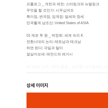
프롤로그 _ 개천과 제천: 스타링크와 뉴럴링크
무엇을 할 것인가: 시무십여조
특이점, 변곡점, 임계점: 말세와 창세
만국활계 남조선: United States of ASIA
01 제로 투 원 _ 박정희: 세계 속의 K
전환시대의 논리: 테토남과 테크남
하면 된다: 극일과 탈미
잘살아보세: 레전드와 레거시
02 제2의 건국, 제3의 물결 _ 김대중: 디지털-K의 
크로스: 용서의 용기
케이블: 벤처와 밸리, 네트워크 스테이트
상세 이미지
클라우드: 장보고와 메디치
03 아시아를 다시 위대하게(MAGA) _ 김우중: 세계
도전: 신화 창조