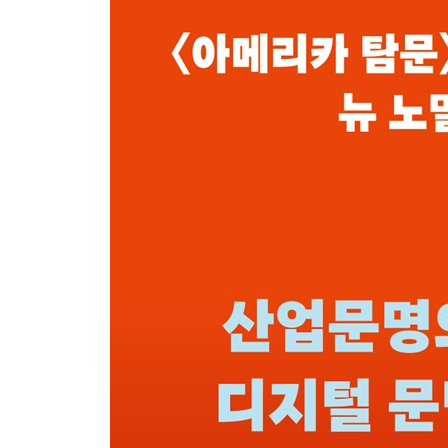
희생: 천하무적
창조: 천지개벽
04 유나이티드 네이처스 _ 김지하: 후천개벽으로 
아이돌: 타는 목마름으로
아이콘: 한살림과 홀어스
아이-유: 우주와 민주
05 디지털 문명의 네오르네상스 _ 백남준: 노마디
노마디즘: 실향과 귀향
샤머니즘: 모성과 신성
코스미즘: 각성과 행성
06 넥스트 레벨 _ 이수만: 새로운 문화 유니버스, K
멀티-미디어: 문화 생산
멀티-내셔널: 제국 건설
멀티-유니버스: 신화 창조