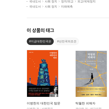
국내도서
사회 정치
정치/외교
외교/국제정치
국내도서
사회 정치
미래예측
이 상품의 태그
#지금대한민국은
#선진국의조건
이병한의 대한민국 탐문
탁월한 피해자
이병한 저
서해문집
곽아람 저
생각의힘