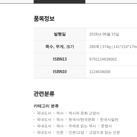
품목정보
발행일
2026년 06월 15일
쪽수, 무게, 크기
280쪽 | 374g | 141*210*17
ISBN13
9791124638002
ISBN10
1124638008
관련분류
카테고리 분류
국내도서
역사
역사와 문화 교양서
국내도서
역사
한국사/한국문화
한국사일반
국내도서
역사
주제로 읽는 역사
문명사
국내도서
인문
인문/교양
교양으로 읽는 인문