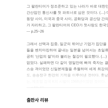
그 팔란티어가 정조준하고 있는 나라가 바로 대한민국
간산업인 통신사를 첫 파트너로 삼은 것이다. (…)
동양 사이, 미국과 중국 사이, 공화당과 공산당 간
가 자리하고, 그 팔란티어의 CEO가 첫사랑도 한국
--- p.25~26
그래서 선택과 집중, 일군의 뛰어난 기업가 집단을 
들을 벤치마킹하여 끝내는 일본을 넘어서는 초일류 
공히 ‘산업의 쌀’이라 불리는 철강이 필요했다. (
없었다. 실패하면 다 같이 영일만에 빠져 죽자는 
스승 격이었던 신일본제철을 추월하며 세계 최강의
도, 승승장구 한강의 기적을 이루어낸 것이다. 훗날
는, 제조업 강국 K의 시발이 1968년이었던 것이다.
--- p.59~60
출판사 리뷰
나라 전체를 삽시간에 월드와이드웹(www)의 그물망
새마을 만들기, 테크노밸리를 조성하게 된다. 김대중이 