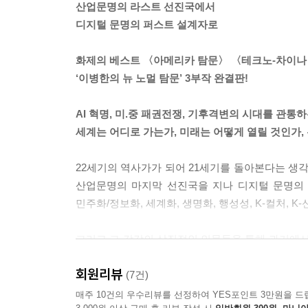
산업문명의 라스트 선진국에서
서 백 배가 늘어난 것이다. 영국도 프랑스도 네티즌 수가
디지털 문명의 퍼스트 설계자로
으로 극복해낸 것이다. (…) 공장이 텅텅 빈 미국에
아가 AI 문명의 표준을 설계해볼 수 있는 기반이 
화제의 베스트 〈아메리카 탐문〉 〈테크노-차이나
웨어를 만들어냈다. 눈떠보니 선진국이 된 것이 아
‘이병한의 뉴 노멀 탐문’ 3부작 완결판!
다.
--- p.87~89
AI 혁명, 미.중 패권전쟁, 기후격변의 시대를 관통
세계는 어디로 가는가, 미래는 어떻게 열릴 것인가,
[김우중이] 세계경영을 공식화한 해가 1993년이다
통합하는 대전략을 제시했다. 전 세계에 분산된 자
22세기의 역사가가 되어 21세기를 돌아본다는 생각
의 세계화는 경영활동의 현지화와 쌍을 이룬다. 한국
산업문명의 마지막 선진국을 지나 디지털 문명의 
면 한국에 매우 유리한 환경이라는 것이다. 다들 식
민주화/정보화, 세계화, 생명화, 행성성, K-컬처, K-
단 20년 만에 후진국에서 중진국으로 도약한 생생
는 것이 아니라, 국가발전을 위한 종합적인 마스터
그리고 그 각각의 상징적인 인물들을 통해 과거에서
구성된 풀 패키지 전략을 ‘복합화’라고 정리했다.
굽이굽이 뻗어간다. 그래서 이 책은 단지 과거의
--- p.114~115
회원리뷰
소환하여 재구성하고 미래를 예견한다.
(7건)
매주 10건의 우수리뷰를 선정하여 YES포인트 3만원을 드
돌아보면 [김지하는] 출옥 이후 1981년 로터스상