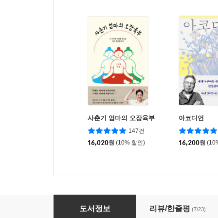
사춘기 엄마의 오장육부
아코디언
147건
16,020
원
(10% 할인)
16,200
원
(10
이병한의 대한민국 탐문
도서정보
리뷰/한줄평
(7/23)