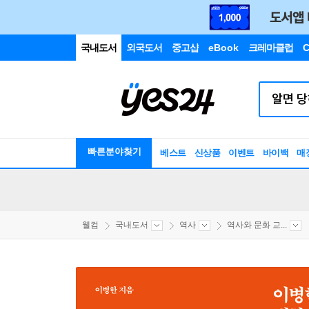
국내도서
외국도서
중고샵
eBook
크레마클럽
C
빠른분야찾기
베스트
신상품
이벤트
바이백
매
웰컴
국내도서
역사
역사와 문화 교...