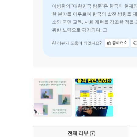
이병한의 "대한민국 탐문"은 한국의 현재와 
의 조우, 그리하여 또 하나의 유엔 ‘유나이티드 네이처스’
과천 현대미술관에 가면 백남준의 대표작 중 하나인 
한 분야를 아우르며 한국의 발전 방향을 
잇는 세계수이자, 지구와 우주를 연결하는 우주목이다.
소와 국민 교육, 사회 개혁을 강조한 점을
다섯. 방랑하는 노마드로서 유럽과 아시아, 아메
열린 날을 기념하는 단군의 나라다. 인공위성과 인공
위한 노력으로 평가되며, 그의 리더십은 
백남준을 통해, 디지털 문명의 ‘행성성’(Planeta
린 오픈 스카이에서 펼쳐질 우주생명문명의 테크노
국가중심적 세계질서를 대체할 수 있는 행성적 거
인공위성 쇼를 연출했던 디지털-샤먼으로서, 시공간
AI 리뷰가 도움이 되었나요?
좋아요
0
를 유랑하던 사피엔스가 태양계와 은하계의 우주를
여섯. 넥스트 레벨- 국민국가로 조각난 지구를 
--- p.176~177
테크놀로지의 광야를 개척하고 K-컬처라는 새로운
압도적인 문화강국, ‘프로듀서의 나라’가 되어보자는
2003년 스티브 잡스가 아이튠스 서비스를 출시한다
문화의 OS를 우리가 앞장서서 창조해보자는 것이다
와중에 2005년에는 유튜브도 출시되었다. (…) 
는 문화 콘텐츠는 K-팝이 되었다. (…) 인쇄술 시
일곱. 게임 체인저- 문화에서 신화로의 진화, 그
터넷 시대부터 한국이 비상한 것이다. 지금의 SNS
전장이다. 그리고 그 가상세계의 극강의 챔피언이
문화.예술을 파는 진정한 선진국으로 도약하는 마중물
나라’가 되어 ‘단군의 땅’에서 오래된 미래를 되살려
소국으로 흘러가는 것이 아니라, 문화 선진국이 경
--- p.194~195
해방 100주년, 한국표준 2045를 꿈꾸며
전체 리뷰
(7)