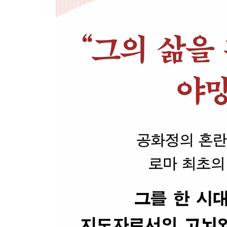
4부 임페라토르 카이사르 아우구스투스, 디비 필리우
12장 쇄신과 복원
13장 전쟁에서 교만한 자를 물리치다
14장 ‘최고 권력을 일컫는 칭호’
15장 독수리 군기
16장 끝과 시작
17장 가족과 동료들
18장 아우구스투스의 평화
5부 임페라토르 카이사르 아우구스투스, 디비 필리우
19장 조국의 아버지
20장 공화국의 보초
21장 국가를 위하여
22장 팍스 아우구스타
맺음말 천천히 서둘러라
부록 1