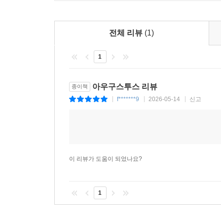
안정을 가져오고 지속 가능한 리더십을 유지하기 위해
사람이라는 인상을 주기 위해 노력했고, 유쾌한 유
세부 사항에까지 깊이 관여하여 시민의 복지를 개
전체 리뷰
(1)
것이었다.
1
[3] 존엄한 자의 유산
아우구스투스 리뷰
종이책
아우구스투스는 자신이 죽은 뒤에도 로마가 내전
f*******9
2026-05-14
신고
|
|
|
완성해냈다. 그가 구축한 체제 덕분에 로마는 이후 약
로마 황제는 아우구스투스의 권력과 권위를 이어받
지어진 건축물은 아직까지 남아 있으며, 문학과 
현재 ‘8월(August)’이 그의 이름을 딴 것이라는
이 리뷰가 도움이 되었나요?
그러나 ‘세계의 주인’이라는 화려한 칭호 뒤편에는
그의 가정사는 비극의 연속이었다. 사랑하는 조카 
1
손자 가이우스와 루키우스까지 모두 그보다 먼저 세상
텅 빈 황궁에서 노년을 보내야 했다. 기원후 14