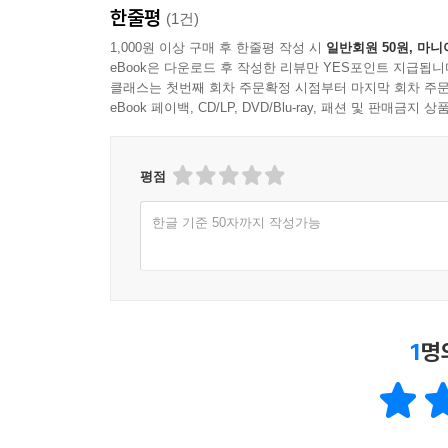
바로잡은 뒤, 주변 친구들에게 이렇게 물었다고 한다.
한줄평
(1건)
1,000원 이상 구매 후 한줄평 작성 시
일반회원 50원, 마니
이 책 『아우구스투스』는 단순히 2000년 전 황제
eBook은 다운로드 후 작성한 리뷰만 YES포인트 지급됩니
비전으로 승화시킨 한 리더의 치열한 분투기다. 
클래스는 첫번째 회차 주문확정 시점부터 마지막 회차 주문
eBook 페이백, CD/LP, DVD/Blu-ray, 패션 및 판매금
않았던 그의 책임감은 시대를 초월한 울림을 준
현실적이고도 성공적인 리더의 모델을 발견할 수 있
평점
한글 기준 50자까지 작성가능
1
명