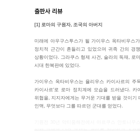
출판사 리뷰
[1] 로마의 구원자, 조국의 아버지
미래에 아우구스투스가 될 가이우스 옥타비우스가 
정치적 근간이 흔들리고 있었으며 귀족 간의 경쟁
상황이었다. 그라쿠스 형제 사건, 술라의 독재, 
시대 한복판에 있었다.
가이우스 옥타비우스는 율리우스 카이사르의 주목
카이사르’로 로마 정치계에 모습을 드러냈다. 
위협을, 지지자에게는 무거운 기대를 받을 것이기
인맥, 무엇보다 그를 따르던 군대를 얻었다.
기원전 30년 악티움해전에서 마르쿠스 안토니우스를
이제 그에게 남은 과제는 로마를 정비하고 소모된
속주들에서 질서와 안정을 복원했고, 히스파니아 