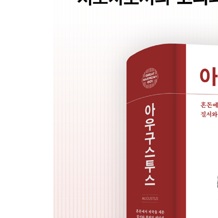
부록 2
용어 해설
주요 인물
가계도
참고문헌
미주 약어 목록
미주
찾아보기