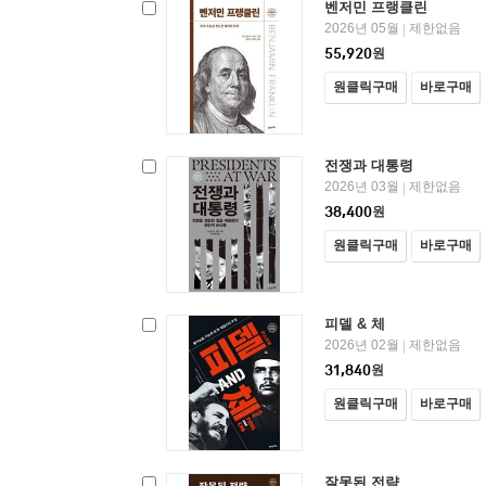
벤저민 프랭클린
2026년 05월
제한없음
|
55,920
원
원클릭구매
바로구매
전쟁과 대통령
2026년 03월
제한없음
|
38,400
원
원클릭구매
바로구매
피델 & 체
2026년 02월
제한없음
|
31,840
원
원클릭구매
바로구매
잘못된 전략