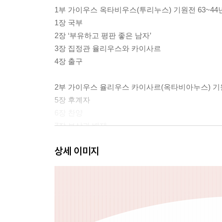
1부 가이우스 옥타비우스(투리누스) 기원전 63~44
1장 국부
2장 ‘부유하고 평판 좋은 남자’
3장 집정관 율리우스와 카이사르
4장 출구
2부 가이우스 율리우스 카이사르(옥타비아누스) 기원
5장 후계자
6장 찬양
7장 보상과 배제
8장 복수와 불화
상세 이미지
3부 임페라토르 카이사르, 디비 필리우스 기원전 38
9장 신의 아들들
10장 경쟁자들
11장 개선