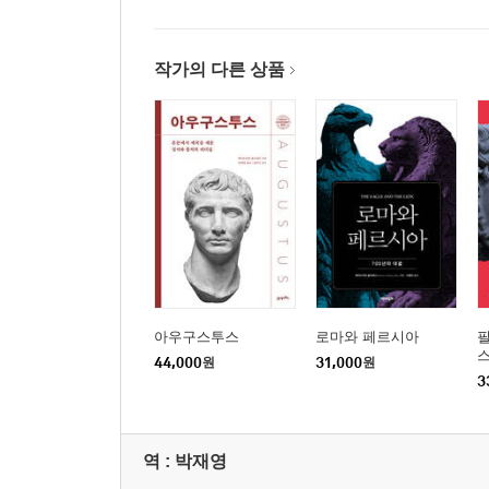
작가의 다른 상품
아우구스투스
로마와 페르시아
44,000
원
31,000
원
3
역 :
박재영