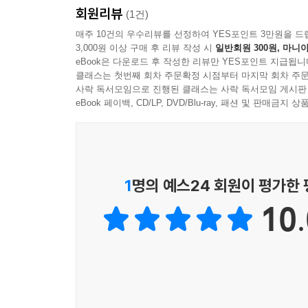
회원리뷰
포로를 되찾았다. 직접 로마 국가 전역을 순방하고
(1건)
‘파테르 파테르아이’, 즉 ‘조국의 아버지’라는 칭호를
매주 10건의 우수리뷰를 선정하여 YES포인트 3만원을 드
3,000원 이상 구매 후 리뷰 작성 시
일반회원 300원, 마니아
eBook은 다운로드 후 작성한 리뷰만 YES포인트 지급됩니
[2] 정치 승부사로 시작해 신중한 리더로 거듭나다
클래스는 첫번째 회차 주문확정 시점부터 마지막 회차 주문
사락 독서모임으로 진행된 클래스는 사락 독서모임 게시판
이상적이고 완벽할 것만 같은 지도자의 이미지를
eBook 페이백, CD/LP, DVD/Blu-ray, 패션 및 판매금
승부사에 가까웠다. 율리우스 카이사르의 이름과 
반응에 실망하기도 했고, 안토니우스, 레피두스와 
격정적이고 불같은 성미를 지녔던 듯한데, 임신
그녀와 결혼한 일화는 유명하다. 이렇듯 젊은 시절
1
명의 예스24 회원이 평가한
그러나 악티움해전에서 승리하고 권력을 장악한 
10.
이미지를 벗었고, 가진 권력을 남용해 섣불리 독
내려놓는 시늉을 하면 원로원은 그를 만류할 수밖
제안해도 ‘개인적인 영예는 이미 충분하다’며 거절함
행정가이자 통치자로서 성숙한 말년의 아우구스
대표적이다. 그는 성급함과 무모함을 경계하고, 성