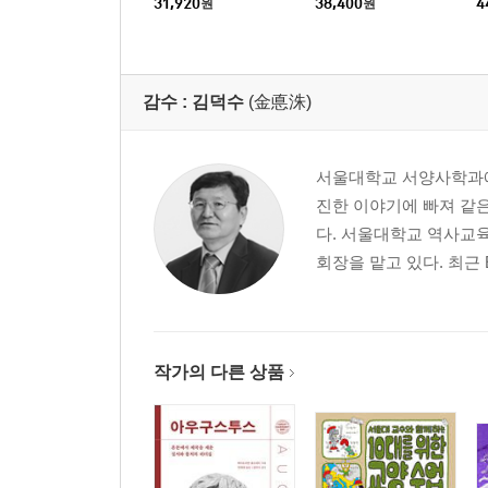
31,920
원
38,400
원
4
감수 :
김덕수
(金悳洙)
서울대학교 서양사학과에
진한 이야기에 빠져 같
다. 서울대학교 역사교
회장을 맡고 있다. 최근 E
작가의 다른 상품