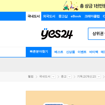
국내도서
외국도서
중고샵
eBook
크레마클럽
C
빠른분야찾기
베스트
신상품
이벤트
바이백
매
웰컴
국내도서
종교
기독교(개신교)