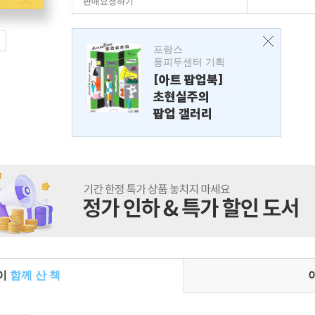
판매요청하기
프랑스
퐁피두센터 기획
[아트 팝업북]
초현실주의
팝업 갤러리
들이
함께 산 책