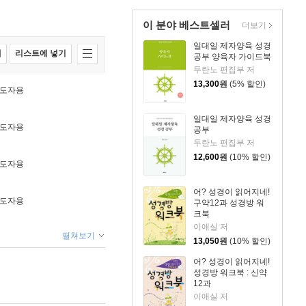
이 분야 베스트셀러
더보기
일대일 제자양육 성경
매
리스트에 넣기
공부 양육자 가이드북
두란노 편집부 저
13,300
원
(5% 할인)
 인도자용
일대일 제자양육 성경
 인도자용
공부
두란노 편집부 저
12,600
원
(10% 할인)
 인도자용
어? 성경이 읽어지네!
 인도자용
구약12과 성경방 워
크북
이애실 저
펼쳐보기
13,050
원
(10% 할인)
어? 성경이 읽어지네!
성경방 워크북 : 신약
12과
이애실 저