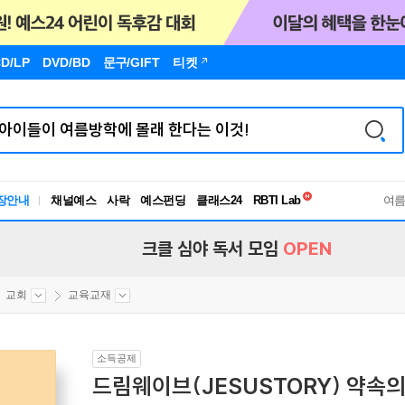
D/LP
DVD/BD
문구
/GIFT
티켓
독서유형검사
RBTI Lab
장안내
채널예스
사락
예스펀딩
클래스24
여
독서유형검사
크클 심야 독서 모임
OPEN
교회
교육교재
소득공제
드림웨이브(JESUSTORY) 약속의