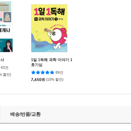
계사
1일 1독해 과학 이야기 1
호기심
63건
69건
0% 할인)
7,650
원
(10% 할인)
학년 인도자용
배송/반품/교환