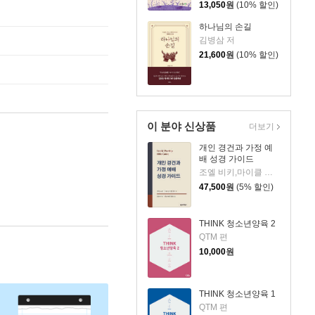
13,050
원
(10% 할인)
하나님의 손길
김병삼 저
21,600
원
(10% 할인)
이 분야 신상품
더보기
개인 경건과 가정 예
배 성경 가이드
조엘 비키,마이클 배럿,제럴드 빌크스,폴 스몰리 편/부흥과개혁사 편집부 역
47,500
원
(5% 할인)
THINK 청소년양육 2
QTM 편
10,000
원
THINK 청소년양육 1
QTM 편