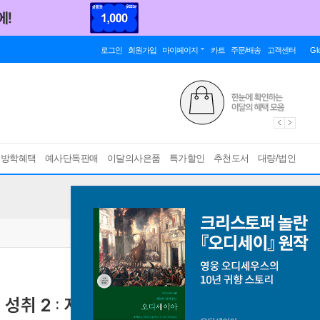
로그인
회원가입
마이페이지
카트
주문/배송
고객센터
Gl
름방학혜택
예사단독판매
이달의사은품
특가할인
추천도서
대량/법인
 성취 2 : 저학년 인도자용