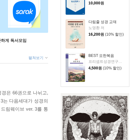
10,000
원
다림줄 성경 교재
노영환 저
16,200
원
(10% 할인)
꾸준하게 독서모임
BEST 요한복음
펼쳐보기
프리셉트성경연구원 저
4,500
원
(10% 할인)
경은 66권으로 나뉘고,
. 3는 다음세대가 성경의
웨이브 ver. 3를 통