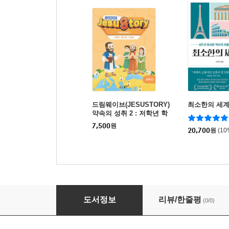
드림웨이브(JESUSTORY)
최소한의 세
약속의 성취 2 : 저학년 학
생용
7,500
원
20,700
원
(1
드림웨이브(JESUSTORY) 약속의 성취 2 : 저
도서정보
리뷰/한줄평
(0/0)