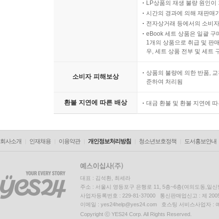
LP상품의 재생 불량 원인이 기
시간의 경과에 의해 재판매가
전자상거래 등에서의 소비자
eBook 세트 상품은 일괄 
1개의 상품으로 취급 및 판매
우, 세트 상품 전부 및 세트
상품의 불량에 의한 반품, 교
소비자 피해보상
준하여 처리됨
환불 지연에 따른 배상
대금 환불 및 환불 지연에 
회사소개
인재채용
이용약관
개인정보처리방침
청소년보호정책
도서홍보안내
대표 : 김석환, 최세라
주소 : 서울시 영등포구 은행로 11, 5층~6층(여의도동,일신
사업자등록번호 : 229-81-37000 통신판매업신고 : 제 200
이메일 : yes24help@yes24.com 호스팅 서비스사업자 :
Copyright ⓒ YES24 Corp. All Rights Reserved.