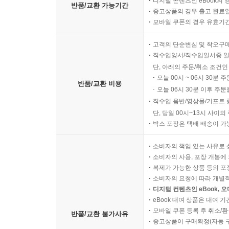
디지털 콘텐츠인 eBook의 
반품/교환 가능기간
중고상품의 경우 출고 완료일
모바일 쿠폰의 경우 유효기간(
고객의 단순변심 및 착오구
직수입양서/직수입일서중 일
단, 아래의 주문/취소 조건인
오늘 00시 ~ 06시 30분 
반품/교환 비용
오늘 06시 30분 이후 주문
직수입 음반/영상물/기프트 
단, 당일 00시~13시 사이
박스 포장은 택배 배송이 가
소비자의 책임 있는 사유로 
소비자의 사용, 포장 개봉에 
복제가 가능한 상품 등의 포장을 
소비자의 요청에 따라 개별
디지털 컨텐츠인 eBook, 
eBook 대여 상품은 대여 기
모바일 쿠폰 등록 후 취소/환
반품/교환 불가사유
중고상품이 구매확정(자동 