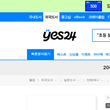
국내도서
외국도서
중고샵
eBook
크레마클럽
C
빠른분야찾기
베스트
신상품
이벤트
바이백
매
20
웰컴
외국도서
일본도서
만화/애니
소
직