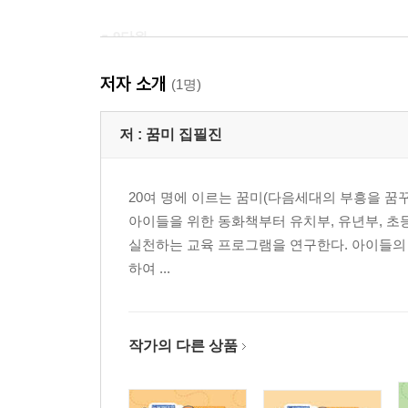
∎ 9단원
1과 하나님은 약속을 지키세요
저자 소개
2과 하나님께 지혜를 구해요
(1명)
3과 하나님의 말씀에 순종해요
4과 하나님은 영광의 하나님이세요
저 :
꿈미 집필진
∎ 10단원
20여 명에 이르는 꿈미(다음세대의 부흥을 꿈꾸는
1과 하나님이 교회를 세우셨어요
아이들을 위한 동화책부터 유치부, 유년부, 초등
2과 성령 하나님이 함께하세요
실천하는 교육 프로그램을 연구한다. 아이들의 
3과 전도할 때 하나님이 도우세요
하여 ...
4과 교회가 어려울 때 하나님이 지켜 주세요
∎ 11단원
1과 예수님은 누구든지 사랑하고 구원하세요
작가의 다른 상품
2과 하나님은 모든 생명을 다스리세요
3과 하나님의 능력으로 복음을 전해요