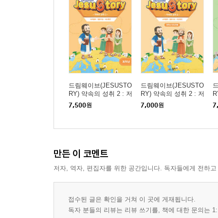
4과 구원은 하나님의 계획 안에 있어요
5과 예수님은 우리에게 용기를 주세요
∎ 12단원
1과 하나님은 우리를 위로해 주세요
2과 우리는 구원의 증인이에요
3과 언제나 복음을 전해요
드림웨이브(JESUSTO
드림웨이브(JESUSTO
드
4과 언제나 흔들리지 않는 믿음을 가져요
RY) 약속의 성취 2 : 저
RY) 약속의 성취 2 : 저
R
학년 학생용
학년 인도자용
7,500
원
7,000
원
7
∎ 절기 공과
추수 감사 주일 하나님의 모든 은혜를 기억하고 감
성탄 주일 예수님은 구원자임을 믿어요
만든 이 코멘트
저자, 역자, 편집자를 위한 공간입니다. 독자들에게 전하고
접수된 글은 확인을 거쳐 이 곳에 게재됩니다.
독자 분들의 리뷰는 리뷰 쓰기를, 책에 대한 문의는 1: