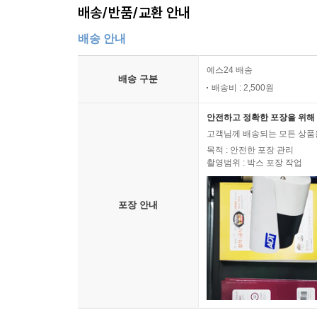
배송/반품/교환 안내
배송 안내
예스24 배송
배송 구분
배송비 : 2,500원
안전하고 정확한 포장을 위해 
고객님께 배송되는 모든 상품을
목적 : 안전한 포장 관리
촬영범위 : 박스 포장 작업
포장 안내