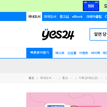
국내도서
외국도서
중고샵
eBook
크레마클럽
C
빠른분야찾기
베스트
신상품
이벤트
바이백
매
웰컴
국내도서
종교
기독교(개신교)