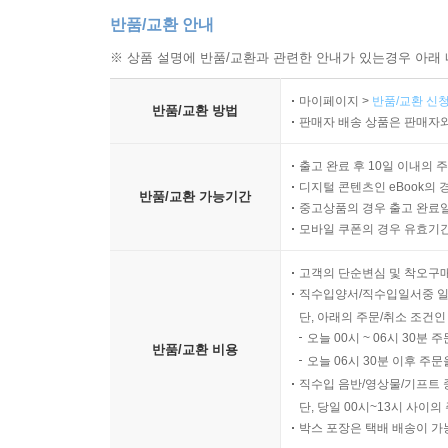
반품/교환 안내
※ 상품 설명에 반품/교환과 관련한 안내가 있는경우 아래 
마이페이지 >
반품/교환 신청
반품/교환 방법
판매자 배송 상품은 판매자와
출고 완료 후 10일 이내의 
디지털 콘텐츠인 eBook의 
반품/교환 가능기간
중고상품의 경우 출고 완료일
모바일 쿠폰의 경우 유효기간(
고객의 단순변심 및 착오구
직수입양서/직수입일서중 일
단, 아래의 주문/취소 조건인
오늘 00시 ~ 06시 30분 
반품/교환 비용
오늘 06시 30분 이후 주문
직수입 음반/영상물/기프트 
단, 당일 00시~13시 사이
박스 포장은 택배 배송이 가