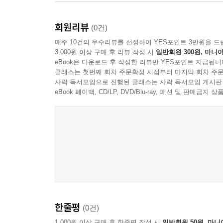
꿈미 집필진
회원리뷰
(0건)
20여 명에 이르는 꿈미(다음세대의 부흥을 꿈꾸는 대
매주 10건의 우수리뷰를 선정하여 YES포인트 3만원을 드
3,000원 이상 구매 후 리뷰 작성 시
일반회원 300원, 마니아
위한 동화책부터 유치부, 유년부, 초등부, 소년부,
eBook은 다운로드 후 작성한 리뷰만 YES포인트 지급됩니
프로그램을 연구합니다. 아이들의 신앙 교육을 일
클래스는 첫번째 회차 주문확정 시점부터 마지막 회차 주문
이뤄지는 신앙 교육을 목표로 합니다. 이를 통해
사락 독서모임으로 진행된 클래스는 사락 독서모임 게시판
다음세대의 부흥을 꿈꾸며, 여기에 필요한 모든 교
eBook 페이백, CD/LP, DVD/Blu-ray, 패션 및 판매금
한줄평
(0건)
1,000원 이상 구매 후 한줄평 작성 시
일반회원 50원, 마니