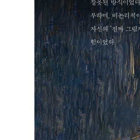
※ 비하인드 씬: 장 보드리야르와 질 들뢰즈의 시
SCENE 5
멀홀랜드 드라이브, 끝나지 않는 질문
* 〈멀홀랜드 드라이브〉가 우리에게 던지는 질문: 
* 독자에게 던지는 성찰의 메시지: 영화, 철학, 그리
#. 크랭크 업
* 사유진: ‘환원의 철학’
#. 디렉터스 컷
참고문헌