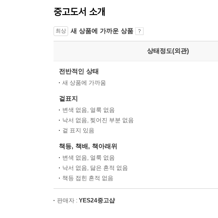
중고도서 소개
새 상품에 가까운 상품
최상
상태정도(외관)
전반적인 상태
새 상품에 가까움
겉표지
변색 없음, 얼룩 없음
낙서 없음, 찢어진 부분 없음
겉 표지 있음
책등, 책배, 책아래위
변색 없음, 얼룩 없음
낙서 없음, 닳은 흔적 없음
책등 접힌 흔적 없음
판매자 :
YES24중고샵