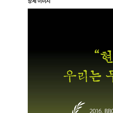
상세 이미지
* 아리스토텔레스: 형상-질료론, 목적론적 세계관
#3. 고대 후기 및 중세의 형이상학: 신과 세계의 질
* 플로티노스: 일자, 유출, 영혼의 회귀와 정화
* 토마스 아퀴나스: 신앙과 이성의 조화, 존재의 이
SCENE 2
근대
#4. 근대 합리론: 이성과 실체의 탐구
* 데카르트: 나는 생각한다, 고로 나는 혼란스럽다
* 바뤼흐 스피노자: 신 즉 자연, 이성적 자유
* 라이프니츠: 조화로운 우주, 단자론
#5. 근대 경험론: 인식의 주관성과 감각의 역할
* 존 로크: 경험론의 아버지, 자연권과 사회 계약
* 조지 버클리: 존재는 지각되는 것이다, 비물질주의
* 데이비드 흄: 회의주의적 경험론, 인과성의 비판
#6. 독일 관념론: 이성과 정신의 변증법
* 임마누엘 칸트: 비판 철학, 선험적 종합 판단, 정언
* 프리드리히 헤겔: 변증법적 정신, 절대정신