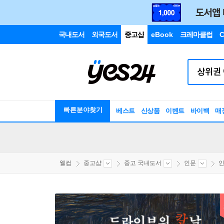
국내도서
외국도서
중고샵
eBook
크레마클럽
C
빠른분야찾기
베스트
신상품
이벤트
바이백
매
웰컴
중고샵
중고 국내도서
인문
인