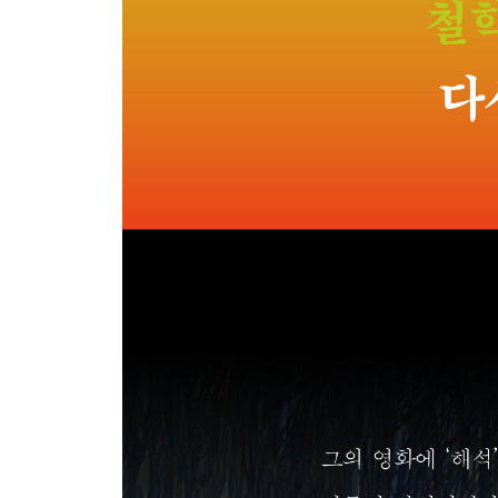
* 마르틴 하이데거: 존재 물음과 현존재 분석
* 에마뉘엘 레비나스: 타자의 얼굴, 무한한 책임의 
SCENE 4
20세기 후반
#12. 20세기 구조주의 및 포스트구조주의: 언어, 권
* 클로드 레비스트로스: 구조주의의 창시자, 신화와
#13. 구조주의 마르크스주의: 사회 구조와 이데올
* 카를 마르크스: 자본주의 비판, 계급 투쟁과 공산
* 루이 알튀세르: 이데올로기적 국가 장치, 주체화(
#14. 포스트구조주의: 주체의 해체와 권력/욕망의 
* 미셸 푸코: 권력, 지식, 담론의 계보학
* 자크 데리다: 해체와 차연, 의미의 불안정성
* 질 들뢰즈: 차이와 생성, 욕망하는 기계
※ 비하인드 씬: 마르크스, 푸코, 들뢰즈의 시대
#15. 포스트모더니즘과 시뮬라크르: 현실의 복제와
* 장 보드리야르: 시뮬라시옹과 하이퍼리얼리티, 현