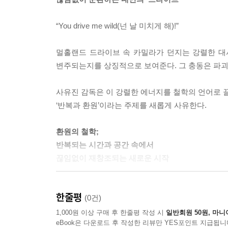
“You drive me wild(넌 날 미치게 해)!”
멀홀랜드 드라이브 속 카밀라가 던지는 강렬한 대
변주되는지를 상징적으로 보여준다. 그 충동은 파
사유진 감독은 이 강렬한 에너지를 철학의 언어로 
‘반복과 환원’이라는 주제를 새롭게 사유한다.
환원의 철학;
반복되는 시간과 공간 속에서
끊임없이 재창조되는 새로운 시작
이 책은 고대에서 현대까지 31인의 철학자가 탐구해 
한줄평
개념인 ‘환원의 철학’을 제시한다. 이는 저자가 계
(0건)
일환으로 해석한다.
1,000원 이상 구매 후 한줄평 작성 시
일반회원 50원, 마니
eBook은 다운로드 후 작성한 리뷰만 YES포인트 지급됩니