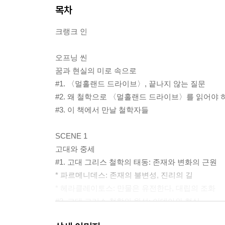
목차
크랭크 인
오프닝 씬
꿈과 현실의 미로 속으로
#1. 〈멀홀랜드 드라이브〉, 끝나지 않는 질문
#2. 왜 철학으로 〈멀홀랜드 드라이브〉를 읽어야 
#3. 이 책에서 만날 철학자들
SCENE 1
고대와 중세
#1. 고대 그리스 철학의 태동: 존재와 변화의 근원
* 파르메니데스: 존재의 불변성, 진리의 길
* 헤라클레이토스: 만물은 유전한다, 대립의 조화
#2. 고대 그리스 철학의 완성: 이데아와 현실
* 플라톤: 이데아론과 이상 국가, 진리의 탐구