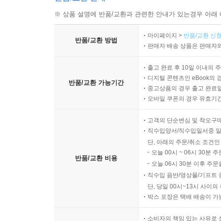
※ 상품 설명에 반품/교환과 관련한 안내가 있는경우 아래 
마이페이지 >
반품/교환 신청
반품/교환 방법
판매자 배송 상품은 판매자와
출고 완료 후 10일 이내의 
디지털 콘텐츠인 eBook의 
반품/교환 가능기간
중고상품의 경우 출고 완료일
모바일 쿠폰의 경우 유효기간(
고객의 단순변심 및 착오구
직수입양서/직수입일서중 일
단, 아래의 주문/취소 조건인
오늘 00시 ~ 06시 30분 
반품/교환 비용
오늘 06시 30분 이후 주문
직수입 음반/영상물/기프트 
단, 당일 00시~13시 사이
박스 포장은 택배 배송이 가
소비자의 책임 있는 사유로 