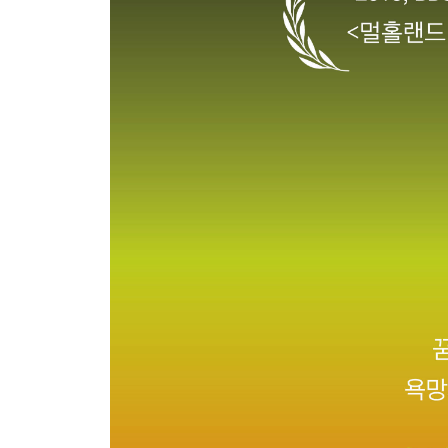
※ 비하인드 씬: 헤겔의 사상은 서양 철학의 흐름
#7. 19세기 의지 철학: 고통과 삶의 긍정
* 쇼펜하우어: 의지와 표상으로서의 세계, 염세주의
* 프리드리히 니체: 힘에의 의지, 초인과 가치 전복
SCENE 3
20세기 전반
#8. 정신분석학: 무의식과 주체의 형성
* 지그문트 프로이트: 무의식의 발견, 정신분석학의
* 자크 라캉: 무의식은 언어처럼 구조화되어 있다, 
#9. 실존주의: 존재의 불안, 자유, 그리고 선택
* 쇠렌 키르케고르: 실존의 역설, 신앙의 도약
* 장 폴 사르트르: 실존은 본질에 앞선다, 자유와 책
#10. 20세기 현상학: 의식과 몸의 지각
* 에드문트 후설: 현상학의 창시자, 의식의 지향성
* 모리스 메를로-퐁티: 지각의 현상학, 몸의 존재론
#11. 20세기 존재론의 심화: 존재와 타자의 물음