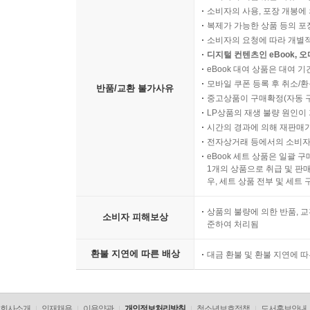
소비자의 사용, 포장 개봉에 
복제가 가능한 상품 등의 포장을 
소비자의 요청에 따라 개별
디지털 컨텐츠인 eBook, 
eBook 대여 상품은 대여 기
모바일 쿠폰 등록 후 취소/환
반품/교환 불가사유
중고상품이 구매확정(자동 
LP상품의 재생 불량 원인이 기
시간의 경과에 의해 재판매가
전자상거래 등에서의 소비자
eBook 세트 상품은 일괄 
1개의 상품으로 취급 및 판매
우, 세트 상품 전부 및 세트
상품의 불량에 의한 반품, 교
소비자 피해보상
준하여 처리됨
환불 지연에 따른 배상
대금 환불 및 환불 지연에 
회사소개
인재채용
이용약관
개인정보처리방침
청소년보호정책
도서홍보안내