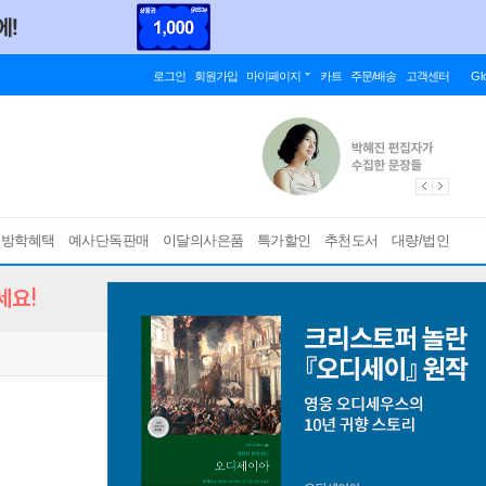
로그인
회원가입
마이페이지
카트
주문/배송
고객센터
Gl
름방학혜택
예사단독판매
이달의사은품
특가할인
추천도서
대량/법인
세요!