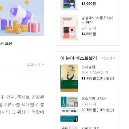
13,000
원
경성에도 자동차시대
는 왔다
김도경 저
14,000
원
도서 모음
이 분야 베스트셀러
더보기
펼쳐보기
손자병법
손자 저/소준섭 역
11,700
원
(10% 할인)
. 먼저, 동서로 연결된
최소한의 세계사
이다지 저
문명교류사를 시대별로 통
20,700
원
(10% 할인)
에서의 그 위상과 역할에
지리의 기원