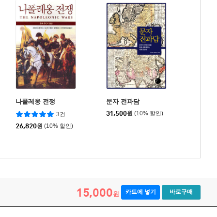
나폴레옹 전쟁
문자 전파담
31,500
원
(10% 할인)
3건
26,820
원
(10% 할인)
15,000
카트에 넣기
바로구매
원