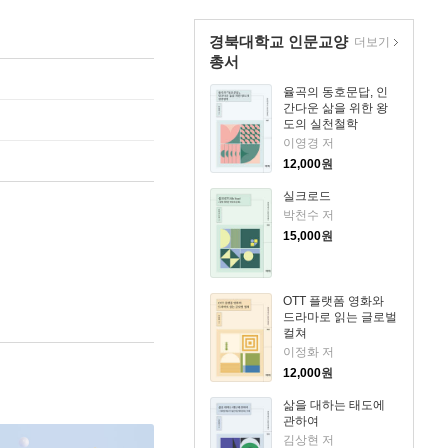
경북대학교 인문교양
더보기
총서
율곡의 동호문답, 인
간다운 삶을 위한 왕
도의 실천철학
이영경 저
12,000
원
실크로드
박천수 저
15,000
원
OTT 플랫폼 영화와
드라마로 읽는 글로벌
컬쳐
이정화 저
12,000
원
삶을 대하는 태도에
관하여
김상현 저