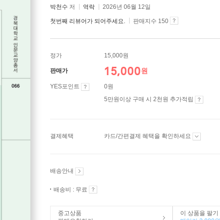
박천수
저
역락
2026년 06월 12일
첫번째 리뷰어가 되어주세요.
판매지수 150
정가
15,000원
15,000
원
판매가
YES포인트
0원
5만원이상 구매 시 2천원 추가적립
결제혜택
카드/간편결제 혜택을 확인하세요
배송안내
배송비 : 무료
중고상품
이 상품을 팔기