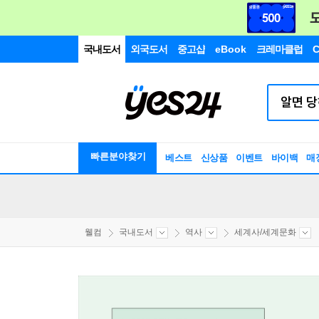
국내도서
외국도서
중고샵
eBook
크레마클럽
C
빠른분야찾기
베스트
신상품
이벤트
바이백
매
웰컴
국내도서
역사
세계사/세계문화