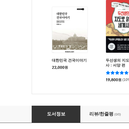
대한민국 건국이야기
두선생의 지도
사 : 서양 편
22,000
원
19,800
원
(10
실크로드
도서정보
리뷰/한줄평
(0/0)