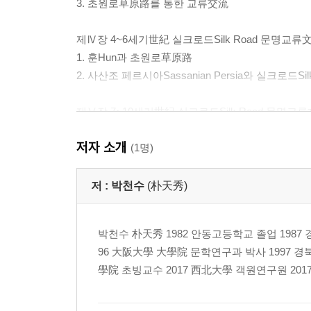
3. 초원로草原路를 통한 교류交流
제Ⅳ장 4~6세기世紀 실크로드Silk Road 문명교
1. 훈Hun과 초원로草原路
2. 사산조 페르시아Sassanian Persia와 실크로드Silk
제Ⅴ장 7~10세기世紀 실크로드Silk Road 문명교
1. 7세기世紀 전반前半 사산조 페르시아Sassanian
저자 소개
2. 이슬람Islam, 당唐과 실크로드Silk Road
(1명)
3. 신라新羅, 발해渤海와 실크로드Silk Road
저 :
박천수
(朴天秀)
제Ⅵ장 11~13세기世紀 실크로드Silk Road 문명
1. 송宋, 요遼와 실크로드Silk Road
박천수 朴天秀 1982 안동고등학교 졸업 198
2. 고려高麗와 실크로드Silk Road
96 大阪大學 大學院 문학연구과 박사 1997 
學院 초빙교수 2017 西北大學 객원연구원 20
제Ⅶ장 맺음말結