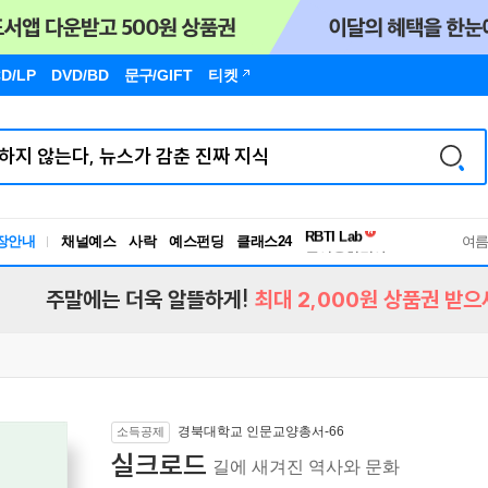
D/LP
DVD/BD
문구
/GIFT
티켓
독서유형검사
RBTI Lab
장안내
채널예스
사락
예스펀딩
클래스24
독서유형검사
여
주말에는 더욱 알뜰하게!
최대 2,000원 상품권 받으
경북대학교 인문교양총서-66
소득공제
실크로드
길에 새겨진 역사와 문화