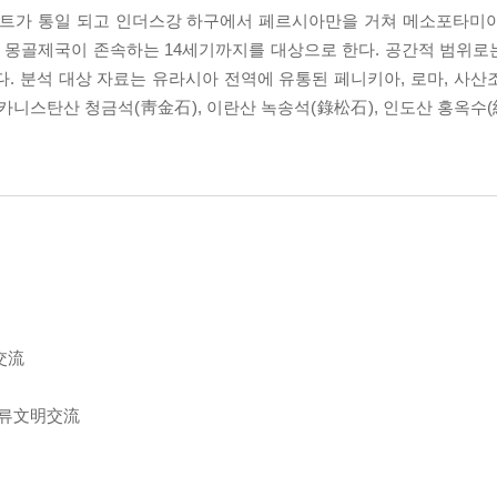
이집트가 통일 되고 인더스강 하구에서 페르시아만을 거쳐 메소포타미
한 몽골제국이 존속하는 14세기까지를 대상으로 한다. 공간적 범위로는
. 분석 대상 자료는 유라시아 전역에 유통된 페니키아, 로마, 사산
아프카니스탄산 청금석(靑金石), 이란산 녹송석(錄松石), 인도산 홍옥수(
交流
명교류文明交流