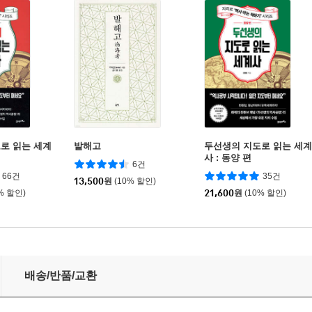
로 읽는 세계
발해고
두선생의 지도로 읽는 세계
사 : 동양 편
6건
66건
35건
13,500
원
(10% 할인)
% 할인)
21,600
원
(10% 할인)
배송/반품/교환