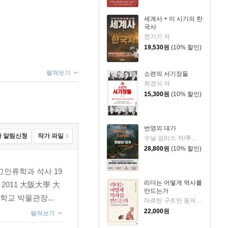
세계사 + 이 시기의 한
국사
전기기 저
19,530
원
(10% 할인)
펼쳐보기
소련의 서기장들
최경식 저
15,300
원
(10% 할인)
번영의 대가
 알림신청
작가 파일
수닐 암리스 저/추선영 역
28,800
원
(10% 할인)
고인류학과 석사 19
리더는 어떻게 역사를
2011 大阪大學 大
만드는가
학교 박물관장...
마르틴 구트만 등저/김동환 편역
22,000
원
펼쳐보기