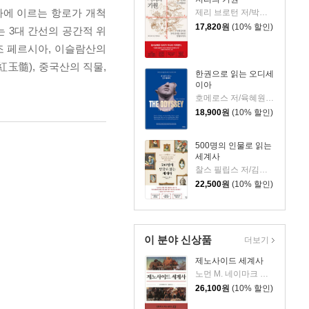
아에 이르는 항로가 개척
제리 브로턴 저/박세연 역
17,820
원
(10% 할인)
 3대 간선의 공간적 위
조 페르시아, 이슬람산의
紅玉髓), 중국산의 직물,
한권으로 읽는 오디세
이아
호메로스 저/육혜원 역
18,900
원
(10% 할인)
500명의 인물로 읽는
세계사
찰스 필립스 저/김봉중 감수/임지연 역
22,500
원
(10% 할인)
이 분야 신상품
더보기
제노사이드 세계사
노먼 M. 네이마크 저/김상기 역
26,100
원
(10% 할인)