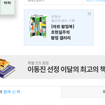
판매요청하기
매입가 3,000
프랑스
퐁피두센터 기획
[아트 팝업북]
초현실주의
팝업 갤러리
들이
함께 산 책