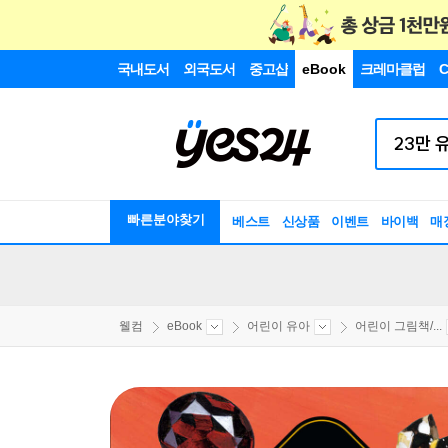
국내도서
외국도서
중고샵
eBook
크레마클럽
C
빠른분야찾기
베스트
신상품
이벤트
바이백
매
웰컴
eBook
어린이 유아
어린이 그림책/...