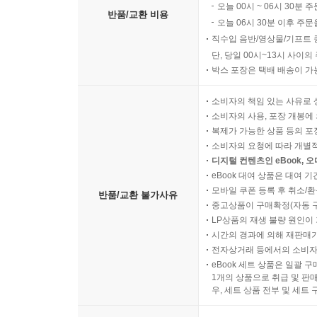
오늘 00시 ~ 06시 30분 
반품/교환 비용
오늘 06시 30분 이후 주문
직수입 음반/영상물/기프트 
단, 당일 00시~13시 사이
박스 포장은 택배 배송이 가
소비자의 책임 있는 사유로 
소비자의 사용, 포장 개봉에 
복제가 가능한 상품 등의 포장을 
소비자의 요청에 따라 개별
디지털 컨텐츠인 eBook, 
eBook 대여 상품은 대여 기
모바일 쿠폰 등록 후 취소/환
반품/교환 불가사유
중고상품이 구매확정(자동 
LP상품의 재생 불량 원인이 기
시간의 경과에 의해 재판매가
전자상거래 등에서의 소비자
eBook 세트 상품은 일괄 
1개의 상품으로 취급 및 판매
우, 세트 상품 전부 및 세트