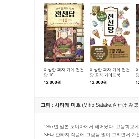
이상한 과자 가게 전천
이상한 과자 가게 전천
이
당 10
당 공식 가이드북
당
12,000
원
12,000
원
1
그림 :
사타케 미호
(Miho Satake,さたけ み
1957년 일본 도야마에서 태어났다. 고등학교
SF나 판타지 작품에 그림을 많이 그리면서 