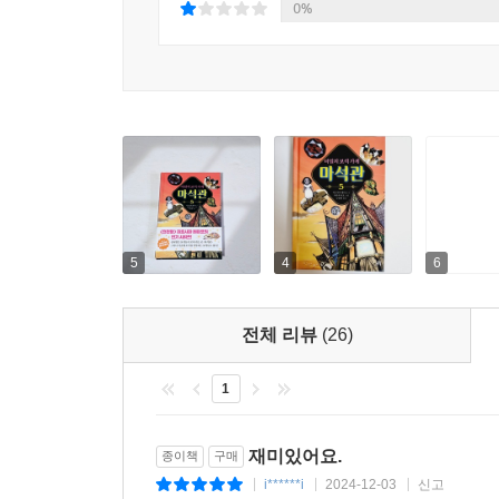
0%
5
4
6
전체 리뷰
(26)
1
재미있어요.
종이책
구매
i******i
2024-12-03
신고
|
|
|