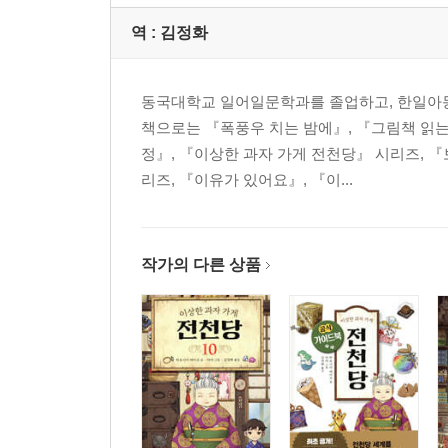
역 :
김정화
동국대학교 일어일문학과를 졸업하고, 한일아동
책으로는 『폭풍우 치는 밤에』, 『그림책 읽는
정』, 『이상한 과자 가게 전천당』 시리즈, 『
리즈, 『이유가 있어요』, 『이...
작가의 다른 상품