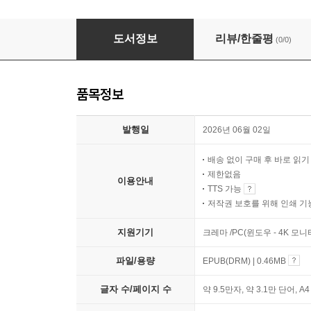
카뮈의 페스트, 재난 뒤에 남는 사람들
도서정보
리뷰/한줄평
(0/0)
품목정보
발행일
2026년 06월 02일
배송 없이 구매 후 바로 읽
제한없음
이용안내
TTS 가능
저작권 보호를 위해 인쇄 기
지원기기
크레마 /PC(윈도우 - 4K 모
파일/용량
EPUB(DRM) | 0.46MB
글자 수/페이지 수
약 9.5만자, 약 3.1만 단어, A