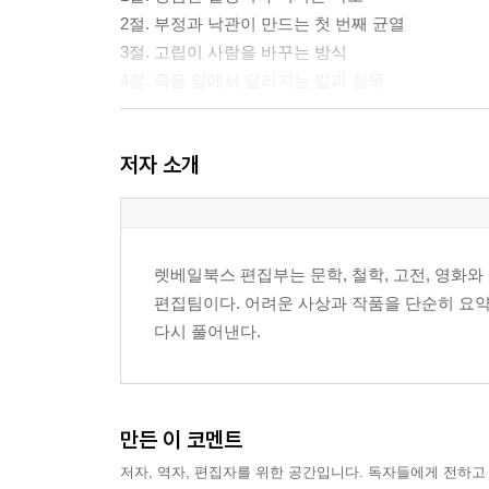
2절. 부정과 낙관이 만드는 첫 번째 균열
3절. 고립이 사람을 바꾸는 방식
4절. 죽음 앞에서 달라지는 말과 침묵
3장. 책임이라는 단어가 무거워지는 순간
저자 소개
1절. 영웅이 아닌 사람이 하는 일
2절. 연대가 감정이 아니라 습관이 되는 자리
3절. 죄책감과 무력감 사이의 윤리
4절. 재난 이후에도 남는 사람들의 몫
렛베일북스 편집부는 문학, 철학, 고전, 영화
편집팀이다. 어려운 사상과 작품을 단순히 요약하
4장. 리외, 타루, 랑베르가 남긴 세 가지 길
다시 풀어낸다.
1절. 기록하는 사람의 정직
2절. 남기로 한 사람의 선택
3절. 도망치고 싶었던 사람의 변화
4절. 서로 다른 길이 만나는 공동의 자리
만든 이 코멘트
저자, 역자, 편집자를 위한 공간입니다. 독자들에게 전하고
5장. 파늘루의 설교와 흔들리는 믿음