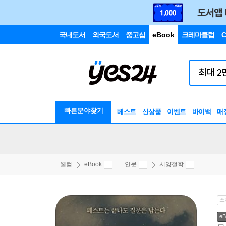
국내도서
외국도서
중고샵
eBook
크레마클럽
C
빠른분야찾기
베스트
신상품
이벤트
바이백
매
웰컴
eBook
인문
서양철학
소
eB