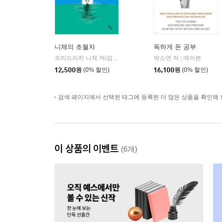
니체의 초월자
독하게 돈 공부
프리드리히 니체 저/김철 편역
히읏
박소연 저
메이븐
|
|
12,500
원
(0% 할인)
16,100
원
(0% 할인)
검색 페이지에서 선택된 태그에 등록된 더 많은 상품을 확인해 
이 상품의 이벤트
(6개)