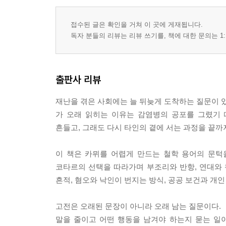
1절. 재난을 벌로 설명하려는 마음
2절. 아이의 죽음 앞에서 무너지는 문장
접수된 글은 확인을 거쳐 이 곳에 게재됩니다.
3절. 신앙과 책임 사이의 좁은 다리
독자 분들의 리뷰는 리뷰 쓰기를, 책에 대한 문의는 1:
4절. 확신보다 어려운 침묵의 윤리
6장. 그랑과 코타르가 보여 주는 평범함의 두 얼굴
출판사 리뷰
1절. 서툰 문장이 품은 성실함
2절. 재난 속에서 살아나는 작은 허영
재난을 겪은 사회에는 늘 뒤늦게 도착하는 질문이 있
3절. 혼란을 기회로 삼는 사람의 그림자
가 오래 읽히는 이유는 감염병의 공포를 그렸기 
4절. 평범함이 선과 악으로 갈라지는 순간
흔들고, 그래도 다시 타인의 곁에 서는 과정을 끝까
7장. 부조리와 반항을 쉽게 이해하는 법
이 책은 카뮈를 어렵게 만드는 철학 용어의 문턱을
1절. 세상이 답하지 않을 때 생기는 감각
코타르의 선택을 따라가며 부조리와 반항, 연대와 
2절. 희망 대신 깨어 있음이라는 태도
흔적, 혐오와 낙인이 번지는 방식, 공공 보건과 개
3절. 반항이 폭력이 아니라 책임이 되는 이유
4절. 카뮈 사상의 가장 단단한 문장들
고전은 오래된 문장이 아니라 오래 남는 질문이다. 
말을 줄이고 어떤 행동을 남겨야 하는지 묻는 일이