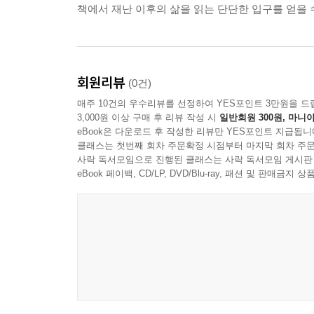
8장. 격리와 봉쇄가 남기는 마음의 흔적
책에서 재난 이후의 삶을 읽는 단단한 입구를 얻을 
1절. 닫힌 문이 만드는 시간의 감각
2절. 사랑이 멀어질 때 드러나는 자기중심성
3절. 외로움과 사회적 책임의 불편한 동거
4절. 감염병 이후에도 끝나지 않는 고립
회원리뷰
(0건)
매주 10건의 우수리뷰를 선정하여 YES포인트 3만원을 드
9장. 혐오와 낙인이 번지는 방식
3,000원 이상 구매 후 리뷰 작성 시
일반회원 300원, 마니아
eBook은 다운로드 후 작성한 리뷰만 YES포인트 지급됩니
1절. 병보다 먼저 퍼지는 소문
클래스는 첫번째 회차 주문확정 시점부터 마지막 회차 주문
2절. 두려움이 타인을 적으로 만드는 순간
사락 독서모임으로 진행된 클래스는 사락 독서모임 게시판
3절. 환자와 돌봄 노동자에게 향하는 시선
eBook 페이백, CD/LP, DVD/Blu-ray, 패션 및 판매금
4절. 안전이라는 말이 폭력이 되지 않는 조건
10장. 재난 이후의 사회를 읽는 페스트의 언어
1절. 공공 보건과 개인 자유의 긴장
2절. 전문가의 말과 시민의 불신
3절. 숫자로 보이지 않는 상실
4절. 기억을 제도로 바꾸는 힘