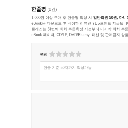
한줄평
11장. 오늘의 독자가 《페스트》를 다시 읽는 이유
(0건)
1절. 줄거리 요약을 넘어서는 독서
1,000원 이상 구매 후 한줄평 작성 시
일반회원 50원, 마니
2절. 문학이 재난을 오래 기억하는 방식
eBook은 다운로드 후 작성한 리뷰만 YES포인트 지급됩니
클래스는 첫번째 회차 주문확정 시점부터 마지막 회차 주문
3절. 불안한 시대를 견디는 사유의 근육
eBook 페이백, CD/LP, DVD/Blu-ray, 패션 및 판매금
4절. 삶의 자리에서 다시 묻는 책임
12장. 재난 뒤에 남는 사람들을 위한 카뮈 독법
평점
1절. 영웅주의 없이 선하게 산다는 것
2절. 작은 행동이 공동체를 붙드는 방식
한글 기준 50자까지 작성가능
3절. 무력감 속에서 사라지지 않는 존엄
4절. 오늘의 언어로 다시 쓰는 연대
에필로그. 페스트는 끝나도 질문은 남는다