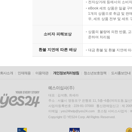
전자상거래 등에서의 소비자
eBook 세트 상품은 일괄 
1개의 상품으로 취급 및 판매
우, 세트 상품 전부 및 세트
상품의 불량에 의한 반품, 교
소비자 피해보상
준하여 처리됨
환불 지연에 따른 배상
대금 환불 및 환불 지연에 
회사소개
인재채용
이용약관
개인정보처리방침
청소년보호정책
도서홍보안내
대표 : 김석환, 최세라
주소 : 서울시 영등포구 은행로 11, 5층~6층(여의도동,일신
사업자등록번호 : 229-81-37000 통신판매업신고 : 제 200
이메일 : yes24help@yes24.com 호스팅 서비스사업자 :
Copyright ⓒ YES24 Corp. All Rights Reserved.