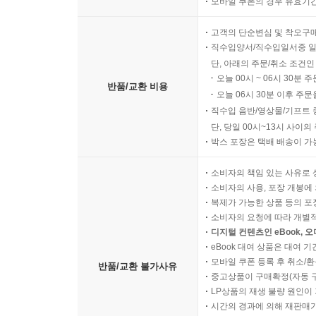
모바일 쿠폰의 경우 유효기간(
고객의 단순변심 및 착오구
직수입양서/직수입일서중 일
단, 아래의 주문/취소 조건인
오늘 00시 ~ 06시 30분 
반품/교환 비용
오늘 06시 30분 이후 주문
직수입 음반/영상물/기프트 
단, 당일 00시~13시 사이
박스 포장은 택배 배송이 가
소비자의 책임 있는 사유로 
소비자의 사용, 포장 개봉에 
복제가 가능한 상품 등의 포장을 
소비자의 요청에 따라 개별
디지털 컨텐츠인 eBook, 
eBook 대여 상품은 대여 기
모바일 쿠폰 등록 후 취소/환
반품/교환 불가사유
중고상품이 구매확정(자동 
LP상품의 재생 불량 원인이 기
시간의 경과에 의해 재판매가