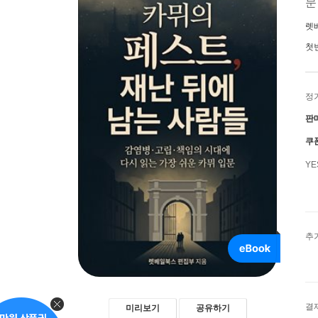
렛
첫
정
판
쿠
Y
추
결
미리보기
공유하기