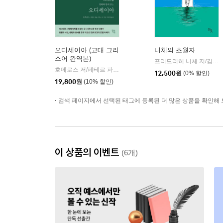
오디세이아 (고대 그리
니체의 초월자
스어 완역본)
프리드리히 니체 저/김철 편역
호메로스 저/페테르 파울 루벤스 그림/박문재 역
현대지성
|
12,500
원
(0% 할인)
19,800
원
(10% 할인)
검색 페이지에서 선택된 태그에 등록된 더 많은 상품을 확인해 
이 상품의 이벤트
(6개)