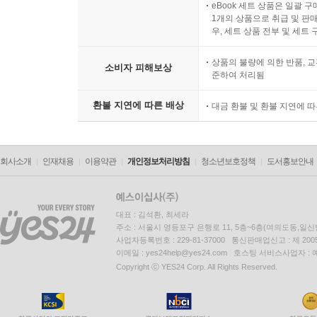
eBook 세트 상품은 일괄 
1개의 상품으로 취급 및 판매
우, 세트 상품 전부 및 세트
상품의 불량에 의한 반품, 교
소비자 피해보상
준하여 처리됨
환불 지연에 따른 배상
대금 환불 및 환불 지연에 
회사소개
인재채용
이용약관
개인정보처리방침
청소년보호정책
도서홍보안내
대표 : 김석환, 최세라
주소 : 서울시 영등포구 은행로 11, 5층~6층(여의도동,일신
사업자등록번호 : 229-81-37000 통신판매업신고 : 제 200
이메일 : yes24help@yes24.com 호스팅 서비스사업자 :
Copyright ⓒ YES24 Corp. All Rights Reserved.