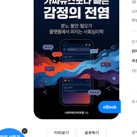
공
스
첫
정
판
쿠
Y
추
결
미리보기
공유하기