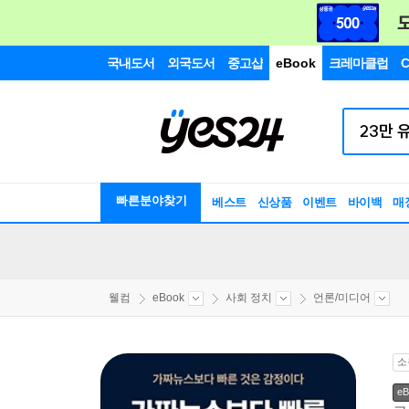
국내도서
외국도서
중고샵
eBook
크레마클럽
C
빠른분야찾기
베스트
신상품
이벤트
바이백
매
웰컴
eBook
사회 정치
언론/미디어
소
eB