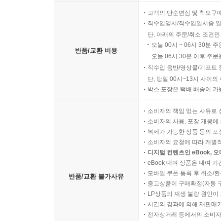
고객의 단순변심 및 착오구
직수입양서/직수입일서중 일
단, 아래의 주문/취소 조건인
오늘 00시 ~ 06시 30분 
반품/교환 비용
오늘 06시 30분 이후 주문
직수입 음반/영상물/기프트 
단, 당일 00시~13시 사이
박스 포장은 택배 배송이 가
소비자의 책임 있는 사유로 
소비자의 사용, 포장 개봉에 
복제가 가능한 상품 등의 포장을 
소비자의 요청에 따라 개별
디지털 컨텐츠인 eBook, 
eBook 대여 상품은 대여 기
모바일 쿠폰 등록 후 취소/환
반품/교환 불가사유
중고상품이 구매확정(자동 
LP상품의 재생 불량 원인이 기
시간의 경과에 의해 재판매가
전자상거래 등에서의 소비자