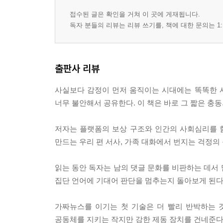
2절. 조롱이 가장 빠른 참여 방식이 되는 이유
접수된 글은 확인을 거쳐 이 곳에 게재됩니다.
3절. 익명성보다 강한 것은 분위기다
독자 분들의 리뷰는 리뷰 쓰기를, 책에 대한 문의는 1:
4절. 침묵하는 다수가 분위기를 키우는 순간
6장. 쇼츠와 릴스의 감정 압축 기술
출판사 리뷰
1절. 15초 안에 설계되는 분노의 압축
2절. 얼굴 표정과 자막이 만드는 즉시 판단
사실보다 감정이 먼저 움직이는 시대에는 똑똑한 사
3절. 반복 시청이 감정을 사실처럼 굳히는 과정
너무 불안해서 공유한다. 이 책은 바로 그 짧은 충
4절. 끊기지 않는 다음 영상의 심리 비용
저자는 플랫폼의 보상 구조와 인간의 사회심리를 함
7장. 커뮤니티에서 만들어지는 우리 편 서사
만드는 우리 편 서사, 가족 대화에서 번지는 걱정의
1절. 같은 경험담이 신념으로 바뀌는 곳
2절. 내부 농담과 은어가 만드는 경계선
읽는 동안 독자는 남의 댓글 문화를 비판하는 데서 
3절. 반대 의견이 외부 공격으로 보이는 순간
집단 언어에 기대어 판단을 멈추는지 돌아보게 된다
4절. 소속감이 검증을 밀어내는 구조
가짜뉴스를 이기는 첫 기술은 더 빨리 반박하는 
8장. 메시지방과 가족 대화의 감정 전염
공동체를 지키는 작지만 강한 제동 장치를 건네준다