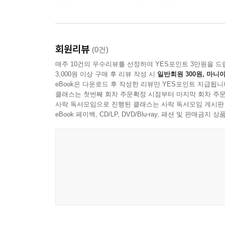
1절. 가장 가까운 사람이 보낸 정보의 힘
2절. 걱정이라는 이름의 전달 욕구
3절. 가족 단톡방에서 커지는 불안의 파장
4절. 관계를 해치지 않는 제동 문장
회원리뷰
(0건)
매주 10건의 우수리뷰를 선정하여 YES포인트 3만원을 드
9장. 알고리즘 시대의 확증 편향과 반복 노출
3,000원 이상 구매 후 리뷰 작성 시
일반회원 300원, 마니아
eBook은 다운로드 후 작성한 리뷰만 YES포인트 지급됩니
1절. 내가 고른 것처럼 보이는 반복 노출
클래스는 첫번째 회차 주문확정 시점부터 마지막 회차 주문
2절. 비슷한 감정이 비슷한 사실을 부르는 구조
사락 독서모임으로 진행된 클래스는 사락 독서모임 게시판
3절. 반대 증거보다 익숙한 분노가 편한 이유
eBook 페이백, CD/LP, DVD/Blu-ray, 패션 및 판매금
4절. 확신을 줄이는 디지털 식단
10장. 언론, 인플루언서, 플랫폼의 감정 유통
1절. 뉴스 제목이 감정의 첫 문이 되는 순간
2절. 해설자와 팬덤이 사건을 감정으로 번역하는 
3절. 플랫폼 규칙이 만든 자극의 시장
4절. 책임이 흩어질수록 커지는 감정 비용