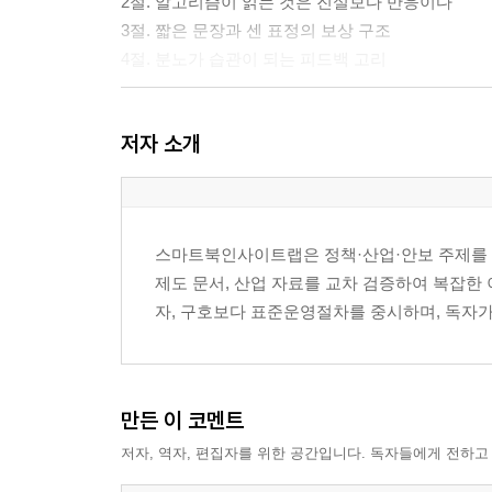
2절. 알고리즘이 읽는 것은 진실보다 반응이다
3절. 짧은 문장과 센 표정의 보상 구조
4절. 분노가 습관이 되는 피드백 고리
3장. 불안이 정보처럼 보이는 순간
저자 소개
1절. 모르는 상태를 견디지 못하는 마음
2절. 위험 신호가 많을수록 믿음이 약해지는 역설
3절. 불안한 사람에게 가장 먼저 닿는 문장
4절. 확인보다 안심을 고르는 심리
스마트북인사이트랩은 정책·산업·안보 주제를 데
제도 문서, 산업 자료를 교차 검증하여 복잡한
4장. 혐오가 집단 정체성으로 굳는 경로
자, 구호보다 표준운영절차를 중시하며, 독자가
1절. 불편함이 적대감으로 바뀌는 첫 장면
2절. 농담과 멸칭 사이의 안전거리 붕괴
3절. 우리 편 언어가 낯선 사람을 밀어내는 방식
4절. 혐오가 사실 검증을 피하는 이유
만든 이 코멘트
저자, 역자, 편집자를 위한 공간입니다. 독자들에게 전하고
5장. 댓글란의 군중심리와 책임 분산
1절. 한 줄 반응이 집단 분위기로 바뀌는 구조