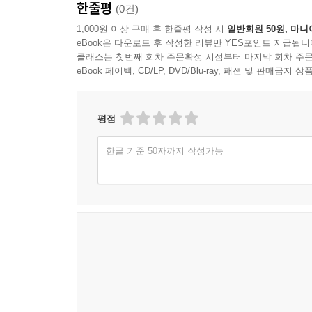
한줄평
11장. 개인의 방어법, 멈춤과 확인의 기술
(0건)
1절. 공유 전 10초의 감정 점검
1,000원 이상 구매 후 한줄평 작성 시
일반회원 50원, 마니
2절. 출처보다 먼저 확인할 감정 단서
eBook은 다운로드 후 작성한 리뷰만 YES포인트 지급됩니
클래스는 첫번째 회차 주문확정 시점부터 마지막 회차 주문
3절. 화가 날수록 늦게 보내는 원칙
eBook 페이백, CD/LP, DVD/Blu-ray, 패션 및 판매금
4절. 나를 지키는 차단과 거리두기
12장. 감정 위생을 위한 디지털 공동체
평점
1절. 감염을 막는 개인보다 회복을 돕는 관계
2절. 댓글 문화의 작은 안전장치
한글 기준 50자까지 작성가능
3절. 학교와 직장에서 필요한 감정 리터러시
4절. 느린 반응이 공동체를 지키는 시간
에필로그. 느리게 반응하는 사람이 지키는 것