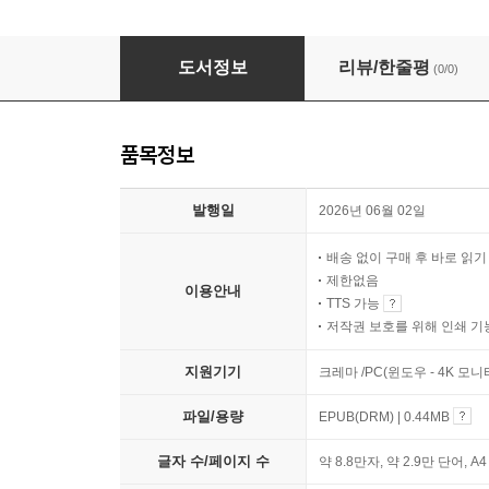
가짜뉴스보다 빠른 감정의 전염
도서정보
리뷰/한줄평
(0/0)
품목정보
발행일
2026년 06월 02일
배송 없이 구매 후 바로 읽
제한없음
이용안내
TTS 가능
저작권 보호를 위해 인쇄 기
지원기기
크레마 /PC(윈도우 - 4K 모
파일/용량
EPUB(DRM) | 0.44MB
글자 수/페이지 수
약 8.8만자, 약 2.9만 단어, A