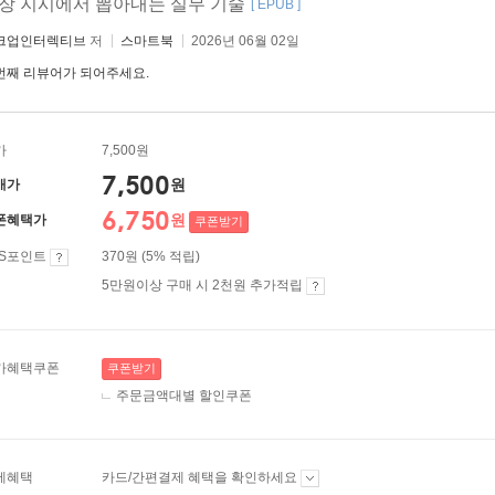
장 지시에서 뽑아내는 실무 기술
[ EPUB ]
크업인터렉티브
저
스마트북
2026년 06월 02일
번째 리뷰어가 되어주세요.
가
7,500원
7,500
원
매가
6,750
원
폰혜택가
쿠폰받기
ES포인트
370원 (5% 적립)
5만원이상 구매 시 2천원 추가적립
가혜택쿠폰
쿠폰받기
주문금액대별 할인쿠폰
제혜택
카드/간편결제 혜택을 확인하세요