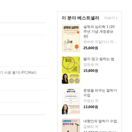
이 분야 베스트셀러
더보기
설득의 심리학 1 (20
주년 기념 개정증보
판)
로버트 치알디니 저/황혜숙,임상훈 공역
25,600
원
떨지 않고 말하는 법
장은숙 저
15,800
원
사용 불가) /PC(Mac)
운명을 바꾸는 말하기
수업
이영선 저
13,000
원
내향인의 말하기 수업
김해리 저