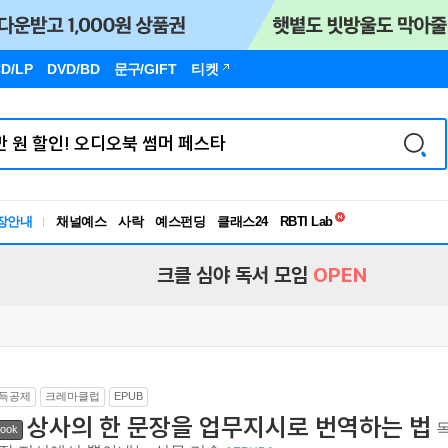
D/LP
DVD/BD
문구
/GIFT
티켓
독서유형검사
RBTI Lab
장안내
채널예스
사락
예스펀딩
클래스24
독서유형검사
크클 심야 독서 모임
OPEN
득공제
크레마클럽
EPUB
상사의 한 문장을 업무지시로 번역하는 법
목
ook