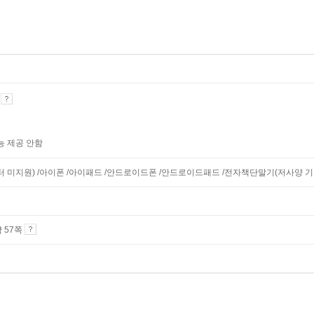
기
능 제공 안함
니터 미지원) /아이폰 /아이패드 /안드로이드폰 /안드로이드패드 /전자책단말기(저사양 기기 
약 57쪽