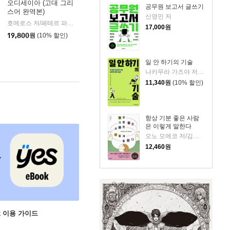
오디세이아 (고대 그리
공무원 보고서 글쓰기
스어 완역본)
k)
신영민 저
호메로스 저/페테르 파울 루벤스 그림/박문재 역
현대지성
|
17,000
원
19,800
원
(10% 할인)
일 안 하기의 기술
나카무라 가즈야 저/김수빈 역
11,340
원
(10% 할인)
항상 기분 좋은 사람
은 이렇게 말한다
오노 모에코 저/김시온 역
12,460
원
ok 이용 가이드