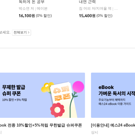
독하게 돈 공부
내면 근력
자음과모음
박소연 저
메이븐
짐 머피 저/지여울 역
윌북(willboo
|
|
|
16,100
원
(0% 할인)
15,400
원
(0% 할인)
보세요.
전체보기
Book 전종 10%할인+5%적립 무한발급 슈퍼쿠폰
[이용안내] 예스24 eBo
시
상시