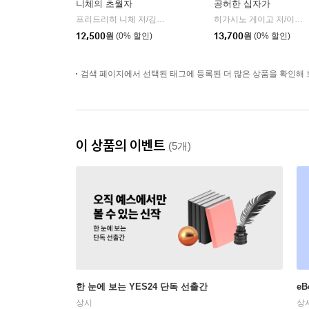
니체의 초월자
공허한 십자가
프리드리히 니체 저/김철 편역
히읏
히가시노 게이고 저/이선희 역
|
12,500
원
(0% 할인)
13,700
원
(0% 할인)
검색 페이지에서 선택된 태그에 등록된 더 많은 상품을 확인해 
이 상품의 이벤트
(5개)
한 눈에 보는 YES24 단독 선출간
e
상시
상