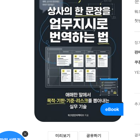
문
워
첫
정
판
쿠
Y
추
결
미리보기
공유하기