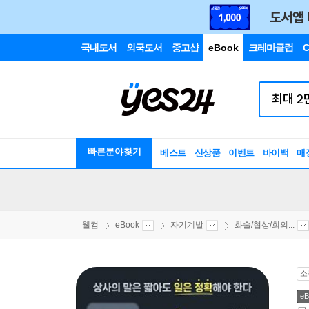
국내도서
외국도서
중고샵
eBook
크레마클럽
C
빠른분야찾기
베스트
신상품
이벤트
바이백
매
웰컴
eBook
자기계발
화술/협상/회의...
소
eB