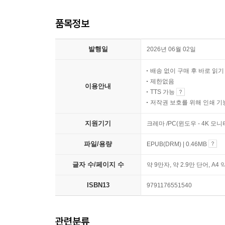
품목정보
발행일
2026년 06월 02일
배송 없이 구매 후 바로 읽
제한없음
이용안내
TTS 가능
저작권 보호를 위해 인쇄 기
지원기기
크레마 /PC(윈도우 - 4K 모
파일/용량
EPUB(DRM) | 0.46MB
글자 수/페이지 수
약 9만자, 약 2.9만 단어, A4 
ISBN13
9791176551540
관련분류