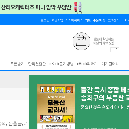
로그인
회원가입
마이페이지
카트
주문/배송
고객센터
Gl
쿠폰받기
단독선출간
eBook필기방법
eBook리더기
디지털머니
적, 산출물, 기한, 기준, 우선순위, 리스크, 보고 방식을 한