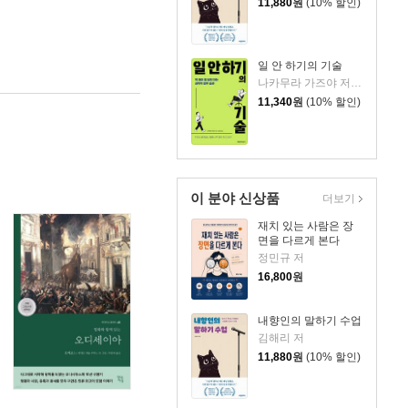
11,880
원
(10% 할인)
일 안 하기의 기술
나카무라 가즈야 저/김수빈 역
11,340
원
(10% 할인)
이 분야 신상품
더보기
재치 있는 사람은 장
면을 다르게 본다
정민규 저
16,800
원
내향인의 말하기 수업
김해리 저
11,880
원
(10% 할인)