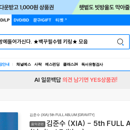
D/LP
DVD/BD
문구
/GIFT
티켓
장안내
채널예스
사락
예스펀딩
클래스24
독서유형검사
RBTI Lab
독서유형검사
AI 일문백답
의견 남기면 YES상품권!
김준수 (XIA) 5th FULL ABLUM [GRAVITY]
김준수 (XIA) - 5th FULL 
음악관련