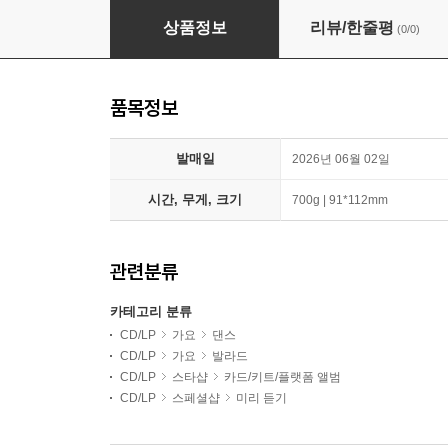
김준수 (XIA) - 5th FULL ABLUM [GRAVITY][KEY
상품정보
리뷰/한줄평
(0/0)
품목정보
발매일
2026년 06월 02일
시간, 무게, 크기
700g | 91*112mm
관련분류
카테고리 분류
CD/LP
가요
댄스
CD/LP
가요
발라드
CD/LP
스타샵
카드/키트/플랫폼 앨범
CD/LP
스페셜샵
미리 듣기