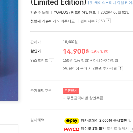
(Limited Edition)
[ 펫 케이스 + 미니 쥬얼 케이
김준수
노래
YGPLUS
/
팜트리아일랜드
2026년 06월 02일
첫번째 리뷰어가 되어주세요.
판매지수 7,953
판매가
18,400원
14,900
원
할인가
(19% 할인)
YES포인트
150원 (1% 적립) + 마니아추가적립
5만원이상 구매 시 2천원 추가적립
추가혜택쿠폰
쿠폰받기
주문금액대별 할인쿠폰
결제혜택
카카오페이
2,000원 즉시할인
일
페이코
1% 할인
포인트 결제시