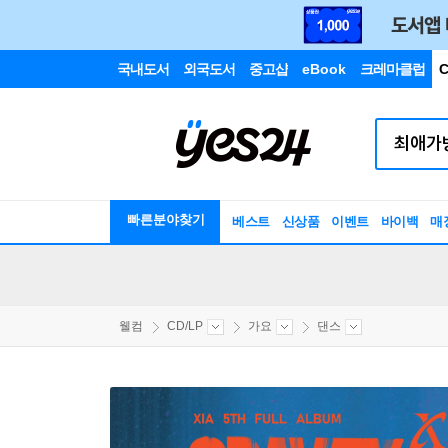
국내도서
외국도서
중고샵
eBook
크레마클럽
C
빠른분야찾기
베스트
신상품
이벤트
바이백
매
웰컴
CD/LP
가요
댄스