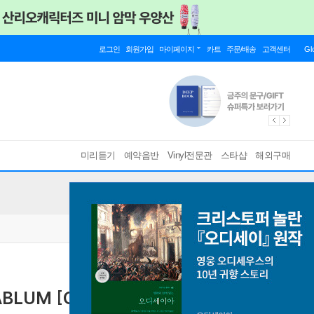
로그인
회원가입
마이페이지
카트
주문/배송
고객센터
Gl
미리듣기
예약음반
Vinyl전문관
스타샵
해외구매
ABLUM [GRAVITY][KEYRING Ver.]