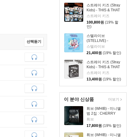
스트레이 키즈 (Stray
Kids) - THIS & THAT
[& VER.][8종 SET]
스트레이 키즈
100,800
원
(19% 할
인)
스텔라이브
(STELLIVE) -
선택듣기
STELLIVE Cliche 1st
스텔라이브
EP 「Colorful
21,400
원
(19% 할인)
Strokes」 - CD Ver.
스트레이 키즈 (Stray
Kids) - THIS & THAT
[FANS ALBUM VER.]
스트레이 키즈
13,400
원
(19% 할인)
이 분야 신상품
더보기
휘브 (WHIB) - 미니앨
범 2집 : CHERRY
PIE [MIDNIGHT ver.]
휘브
17,800
원
(19% 할인)
휘브 (WHIB) - 미니앨