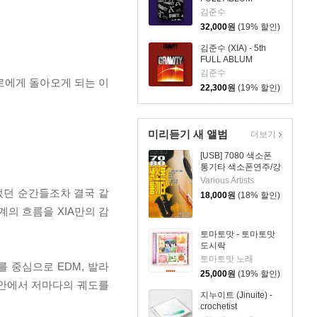
[GRAVITY][Solar Ver.]
김준수
(Limited Edition)
32,000
원
(19% 할인)
김준수 (XIA) - 5th
FULL ABLUM
[GRAVITY][Orbit Ver.]
김준수
로에게 돌아오게 되는 이
22,300
원
(19% 할인)
미리듣기 새 앨범
더보기
[USB] 7080 색소폰
통기타 색소폰연주/강
승용
Various Artists
었던 순간들조차 결국 같
18,000
원
(18% 할인)
의 흐름을 XIA만의 감
토마토맛 - 토마토맛
도시락
토마토맛 노래
 중심으로 EDM, 발라
25,000
원
(19% 할인)
그 안에서 저마다의 궤도를
지누이트 (Jinuite) -
crochetist