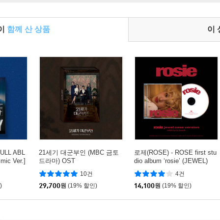
들이
함께 산 상품
이
FULL ABL
21세기 대군부인 (MBC 금토
로제(ROSE) - ROSE first stu
ic Ver.]
드라마) OST
dio album ‘rosie’ (JEWEL)
10건
4건
)
29,700
원
(19% 할인)
14,100
원
(19% 할인)