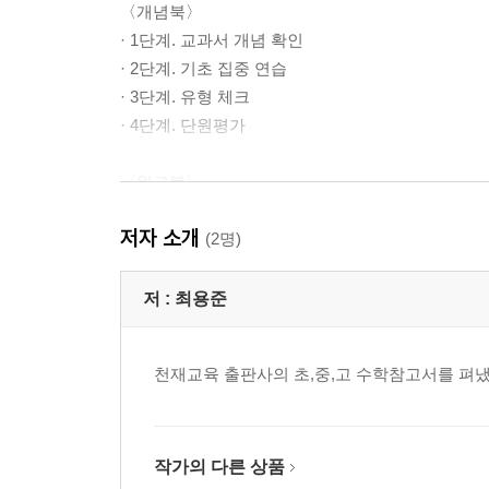
〈개념북〉
· 1단계. 교과서 개념 확인
· 2단계. 기초 집중 연습
· 3단계. 유형 체크
· 4단계. 단원평가
〈워크북〉
· 계산력(이해력) 키우기
저자 소개
· 익힘 유형 연습
(2명)
저 :
최용준
천재교육 출판사의 초,중,고 수학참고서를 펴냈
작가의 다른 상품