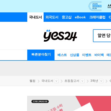
국내도서
외국도서
중고샵
eBook
크레마클럽
C
빠른분야찾기
베스트
신상품
이벤트
바이백
매
웰컴
국내도서
초등참고서
3학년