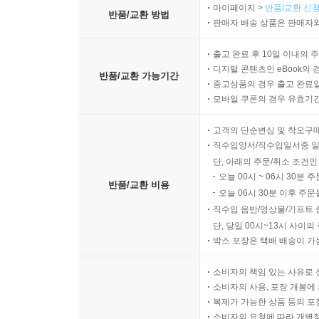
마이페이지 >
반품/교환 신청
반품/교환 방법
판매자 배송 상품은 판매자와
출고 완료 후 10일 이내의 
디지털 콘텐츠인 eBook의 
반품/교환 가능기간
중고상품의 경우 출고 완료일
모바일 쿠폰의 경우 유효기간(
고객의 단순변심 및 착오구
직수입양서/직수입일서중 일
단, 아래의 주문/취소 조건인
오늘 00시 ~ 06시 30분 
반품/교환 비용
오늘 06시 30분 이후 주문
직수입 음반/영상물/기프트 
단, 당일 00시~13시 사이
박스 포장은 택배 배송이 가
소비자의 책임 있는 사유로 
소비자의 사용, 포장 개봉에 
복제가 가능한 상품 등의 포장을 
소비자의 요청에 따라 개별