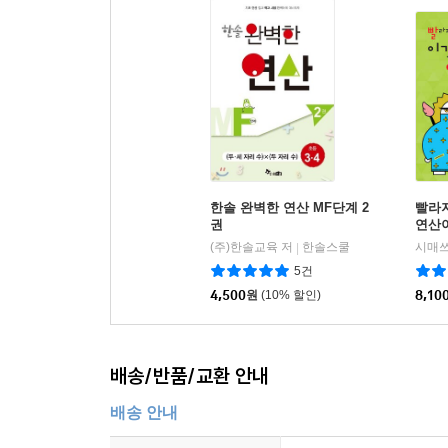
한솔 완벽한 연산 MF단계 2
빨라
권
연산이
(주)한솔교육 저
한솔스쿨
시매
|
5건
4,500
원
(10% 할인)
8,10
배송/반품/교환 안내
배송 안내