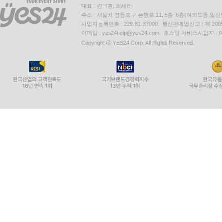
대표 : 김석환, 최세라
주소 : 서울시 영등포구 은행로 11, 5층~6층(여의도동,일신
사업자등록번호 : 229-81-37000 통신판매업신고 : 제 200
이메일 : yes24help@yes24.com 호스팅 서비스사업자 :
Copyright ⓒ YES24 Corp. All Rights Reserved.