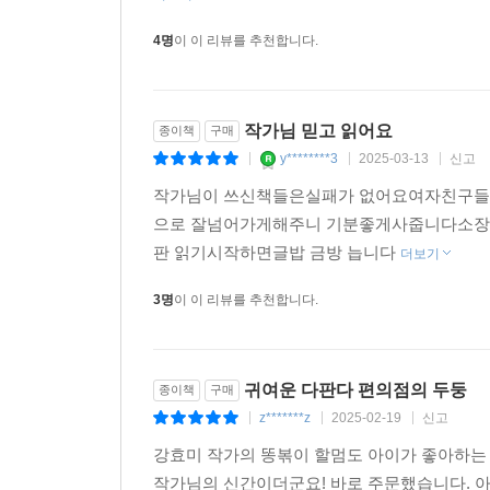
4명
이 이 리뷰를 추천합니다.
작가님 믿고 읽어요
종이책
구매
y********3
2025-03-13
신고
|
|
|
작가님이 쓰신책들은실패가 없어요여자친구들
으로 잘넘어가게해주니 기분좋게사줍니다소장
판 읽기시작하면글밥 금방 늡니다
더보기
3명
이 이 리뷰를 추천합니다.
귀여운 다판다 편의점의 두둥
종이책
구매
z*******z
2025-02-19
신고
|
|
|
강효미 작가의 똥볶이 할멈도 아이가 좋아하는
작가님의 신간이더군요! 바로 주문했습니다. 아