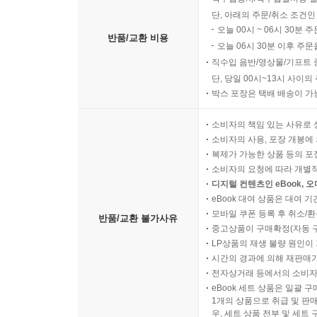
단, 아래의 주문/취소 조건인
오늘 00시 ~ 06시 30분 
반품/교환 비용
오늘 06시 30분 이후 주문
직수입 음반/영상물/기프트 
단, 당일 00시~13시 사이
박스 포장은 택배 배송이 가
소비자의 책임 있는 사유로 
소비자의 사용, 포장 개봉에 
복제가 가능한 상품 등의 포장을 
소비자의 요청에 따라 개별
디지털 컨텐츠인 eBook, 
eBook 대여 상품은 대여 기
모바일 쿠폰 등록 후 취소/환
반품/교환 불가사유
중고상품이 구매확정(자동 
LP상품의 재생 불량 원인이 기
시간의 경과에 의해 재판매가
전자상거래 등에서의 소비자
eBook 세트 상품은 일괄 
1개의 상품으로 취급 및 판매
우, 세트 상품 전부 및 세트