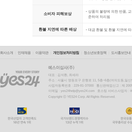
상품의 불량에 의한 반품, 교
소비자 피해보상
준하여 처리됨
환불 지연에 따른 배상
대금 환불 및 환불 지연에 
회사소개
인재채용
이용약관
개인정보처리방침
청소년보호정책
도서홍보안내
대표 : 김석환, 최세라
주소 : 서울시 영등포구 은행로 11, 5층~6층(여의도동,일신
사업자등록번호 : 229-81-37000 통신판매업신고 : 제 200
이메일 : yes24help@yes24.com 호스팅 서비스사업자 :
Copyright ⓒ YES24 Corp. All Rights Reserved.