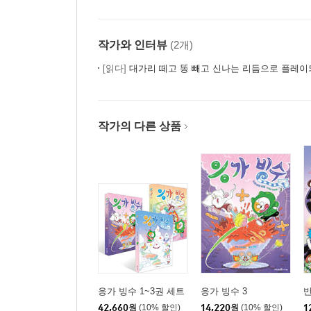
작가와 인터뷰
(2개)
[읽다]
대가리 떼고 똥 빼고 신나는 리듬으로 플레이
작가의 다른 상품
응가 빙수 1~3권 세트
응가 빙수 3
반
42,660
원
(10% 할인)
14,220
원
(10% 할인)
1