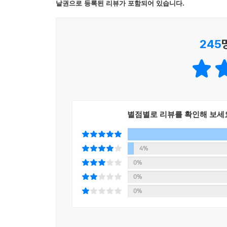
속닥속닥하죠. 그런 다판다 편의점에 오늘 첫 번
낱권으로 등록된 리뷰가 포함되어 있습니다.
축구화를 신고 축구공을 든 주근깨투성이 남자아
주셨대요. 실은 만재는 둥실초 최고의 말썽꾸러기예
245
낮잠이 자고 싶어 만재가 나가기만을 기다리던 두둥은
커다란 두둥의 머리는 꾸벅, 입에서는 침이 주르
모르게 내뱉었어요. “아무거나 하나만 골라 주세요.
두둥이 가지고 있는 능력도, 편의점을 연 이유도 아
별점별로 리뷰를 확인해 보세
누가 시키는 게 아니라 ‘마음대로’ 하라고 하면 
학교 제일의 말썽꾸러기답게 만재는 체인지 사탕을
바뀌어 가요. 변신은 두둥과 만재 모두의 것인 셈이
4%
0%
따뜻하고 유머러스한 이야기 속에 그저 장난을 치
0%
섬세하게 묘사한 강효미 작가의 글과, 글에서 
0%
편의점》은, 동화책 읽기를 막 시작한 어린이들의 좋