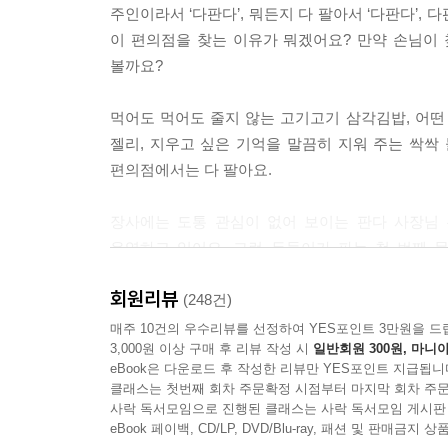
주인이라서 ‘다판다’, 뭐든지 다 팔아서 ‘다판다’
이 편의점을 찾는 이유가 뭐겠어요? 만약 손님이 찾
볼까요?
먹어도 먹어도 줄지 않는 고기고기 삼각김밥, 어떤
젤리, 지우고 싶은 기억을 말끔히 지워 주는 싹싹
편의점에서는 다 팔아요.
장사에는 도통 관심이 없어 보이는 판다 사장님 
운영하고 있어요. 그런 두둥이가 파는 첫 번째 
곤란해졌어요. 어쩌면 세 가지 규칙을 어기게 될지
회원리뷰
볼까요?
(248건)
매주 10건의 우수리뷰를 선정하여 YES포인트 3만원을 드
3,000원 이상 구매 후 리뷰 작성 시
일반회원 300원, 마니아
□ 다판다 편의점에 놀러 온 첫 번째 손님은?
eBook은 다운로드 후 작성한 리뷰만 YES포인트 지급됩니
신나는 판다와 뻔뻔한 어린이의 만남!
클래스는 첫번째 회차 주문확정 시점부터 마지막 회차 주문
사락 독서모임으로 진행된 클래스는 사락 독서모임 게시판
둥실초 아이들은 다 알고 있어요. 다판다 편의점
eBook 페이백, CD/LP, DVD/Blu-ray, 패션 및 판매금