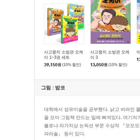
마지막 인사 ‥‥‥‥ 82
*두둥은 어디로? ‥‥‥‥ 96
『다판다 편의점 4』
사고뭉치 소방관 오케
사고뭉치 소방관 오케
이 1~3권 세트
이 3
1
39,150
원
(10% 할인)
13,050
원
(10% 할인)
그림 :
밤코
대학에서 섬유미술을 공부했다. 낡고 버려진 물
을 모아 그림책 만드는 일에 빠져있다. 여기저기
볼로냐 라가치상 논픽션 부문 수상작 『모모모모모
파라솔』 등이 있다.