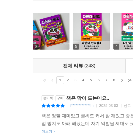
9
5
4
전체 리뷰
(248)
1
2
3
4
5
6
7
8
책은 맘이 드는데요..
종이책
구매
l*************m
2025-03-03
신고
|
|
|
책은 정말 재미있고 글씨도 커서 참 재밌고 
럼 방지도 아래 해놨는데 자기 역할을 제대로 못
더보기