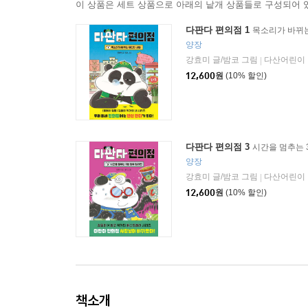
이 상품은 세트 상품으로 아래의 낱개 상품들로 구성되어 
다판다 편의점 1
목소리가 바뀌
양장
강효미 글/밤코 그림
다산어린이
|
12,600
원
(10% 할인)
다판다 편의점 3
시간을 멈추는 
양장
강효미 글/밤코 그림
다산어린이
|
12,600
원
(10% 할인)
책소개