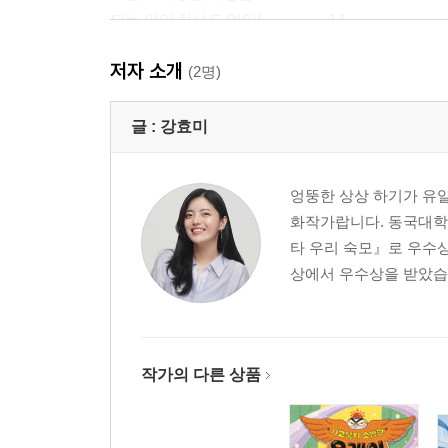
되는 일이 하나도 없어! ‥‥‥‥ 14
사장님 마음대로 ‥‥‥‥ 28
저자 소개
싹싹 물티슈 ‥‥‥‥ 40
(2명)
기억이 사라졌다 ‥‥‥‥ 50
다시 사장님 마음대로 ‥‥‥‥ 64
글 :
강효미
1+1 ‥‥‥‥ 76
엉뚱한 상상 하기가 유
*두둥은 과연 어디로? ‥‥‥‥ 88
화작가랍니다. 동국대학
타 우리 숙모』로 우수상
『다판다 편의점 3』
상에서 우수상을 받았습니
새로운 사장님 ‥‥‥‥ 8
사장님 마음대로? ‥‥‥‥ 16
달라진 둥둥 ‥‥‥‥ 26
3분 멈춰 컵라면 ‥‥‥‥ 38
작가의 다른 상품
내 동생 망고 ‥‥‥‥ 50
두둥처럼 ‥‥‥‥ 58
다시 사장님 마음대로 ‥‥‥‥ 68