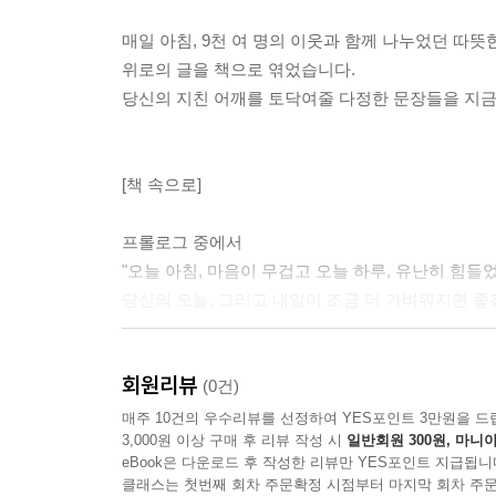
매일 아침, 9천 여 명의 이웃과 함께 나누었던 따
위로의 글을 책으로 엮었습니다.
당신의 지친 어깨를 토닥여줄 다정한 문장들을 지금
[책 속으로]
프롤로그 중에서
"오늘 아침, 마음이 무겁고 오늘 하루, 유난히 힘
당신의 오늘, 그리고 내일이 조금 더 가벼워지면 좋
Day 1. 행복은 가진 것의 크기가 아닌 만족으로 측
회원리뷰
"나 스스로 행복하면 되는 거예요. 다른 사람의 평가
(0건)
매주 10건의 우수리뷰를 선정하여 YES포인트 3만원을 드
3,000원 이상 구매 후 리뷰 작성 시
일반회원 300원, 마니아
Day 23. 좋은 말은 건네보세요"여기까지 온 것만
eBook은 다운로드 후 작성한 리뷰만 YES포인트 지급됩니
"오늘도 잘 견뎌낸 나를 칭찬해 주세요." "힘들면 쉬
클래스는 첫번째 회차 주문확정 시점부터 마지막 회차 주문