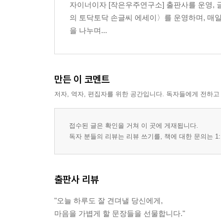
자이너이자 [작은우주연구소] 출판사를 운영,
Day 93 | 미움도 내 감정이에요
의 토닥토닥 손글씨 에세이〉를 운영하며, 매일
Day 94 | 행복을 부르는 작은 습관들
을 나누며...
Day 95 | 부자가 되고 싶다면 웃으세요
... (중략) ...
PART 4. 천천히, 하지만 멈추지 않고 걸어요
만든 이 코멘트
Day 136 | 아침의 첫 걸음은 긍정으로
저자, 역자, 편집자를 위한 공간입니다. 독자들에게 전하고
Day 137 | 미루지 않아야 하는 이유
Day 138 | 오해와 이해의 거리
Day 139 | 작은 행복을 자꾸 주워 담기
접수된 글은 확인을 거쳐 이 곳에 게재됩니다.
Day 140 | 나 자신을 위한 삶을 사세요
독자 분들의 리뷰는 리뷰 쓰기를, 책에 대한 문의는 1:
... (중략) ...
---------------------------------
출판사 리뷰
"오늘 하루도 잘 견뎌낼 당신에게,
마음을 가볍게 할 문장들을 선물합니다."