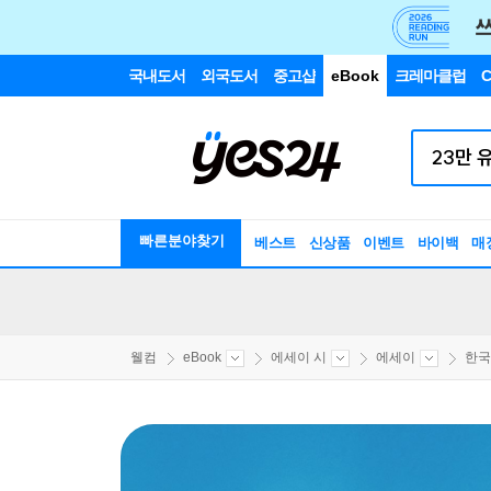
국내도서
외국도서
중고샵
eBook
크레마클럽
C
빠른분야찾기
베스트
신상품
이벤트
바이백
매
웰컴
eBook
에세이 시
에세이
한국