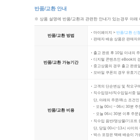
반품/교환 안내
※ 상품 설명에 반품/교환과 관련한 안내가 있는경우 아래 
마이페이지 >
반품/교환 신청
반품/교환 방법
판매자 배송 상품은 판매자와
출고 완료 후 10일 이내의 
디지털 콘텐츠인 eBook의 
반품/교환 가능기간
중고상품의 경우 출고 완료일
모바일 쿠폰의 경우 유효기간(
고객의 단순변심 및 착오구
직수입양서/직수입일서중 일
단, 아래의 주문/취소 조건인
오늘 00시 ~ 06시 30분 
반품/교환 비용
오늘 06시 30분 이후 주문
직수입 음반/영상물/기프트 
단, 당일 00시~13시 사이
박스 포장은 택배 배송이 가