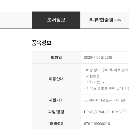
너의 하루가 조금은 가벼워지기를
도서정보
리뷰/한줄평
(0/0)
품목정보
발행일
2026년 06월 12일
배송 없이 구매 후 바로 읽
제한없음
이용안내
TTS 가능
저작권 보호를 위해 인쇄 기
지원기기
크레마 /PC(윈도우 - 4K 모
파일/용량
EPUB(DRM) | 23.10MB
ISBN13
9791199936218