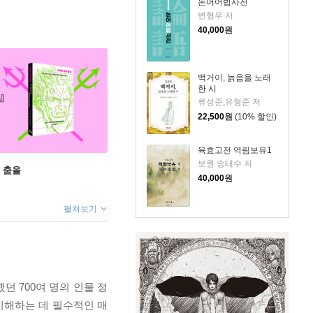
논어어법사전
변형우 저
40,000
원
백거이, 늙음을 노래
한 시
류성준,유형준 저
22,500
원
(10% 할인)
육효고전 역림보유1
보원 송태수 저
 춤을
40,000
원
펼쳐보기
 700여 명의 인물 정
이해하는 데 필수적인 매