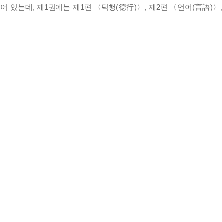
어 있는데, 제1권에는 제1편 〈덕행(德行)〉, 제2편 〈언어(言語)〉,