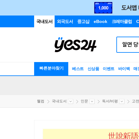
국내도서
외국도서
중고샵
eBook
크레마클럽
C
빠른분야찾기
베스트
신상품
이벤트
바이백
매
웰컴
국내도서
인문
독서/비평
고전