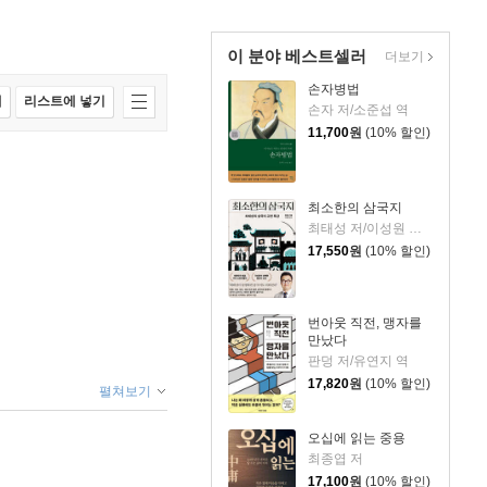
이 분야 베스트셀러
더보기
손자병법
매
리스트에 넣기
손자 저/소준섭 역
11,700
원
(10% 할인)
최소한의 삼국지
최태성 저/이성원 감수
17,550
원
(10% 할인)
번아웃 직전, 맹자를
만났다
판덩 저/유연지 역
17,820
원
(10% 할인)
펼쳐보기
오십에 읽는 중용
최종엽 저
17,100
원
(10% 할인)