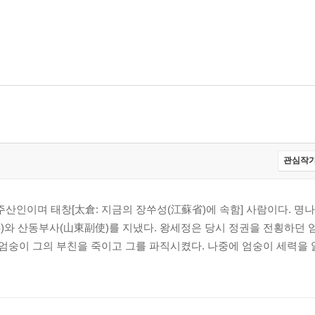
관심작가
주산인이며 태창[太倉: 지금의 장쑤성(江蘇省)에 속함] 사람이다. 명나라
事)와 산동부사(山東副使)를 지냈다. 왕세정은 당시 정권을 전횡하던 
 엄숭이 그의 부친을 죽이고 그를 파직시켰다. 나중에 엄숭이 세력을