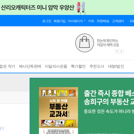
로그인
회원가입
마이페이지
카트
주문/배송
고객센터
Gl
젊은 작가
예사단독판매
이달의사은품
특가할인
추천도서
대량/법인
 ]