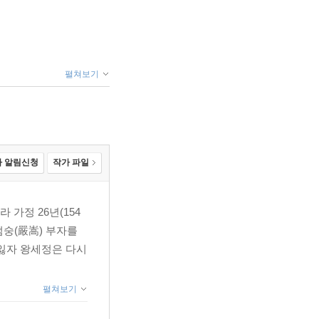
펼쳐보기
 알림신청
작가 파일
 가정 26년(154
엄숭(嚴嵩) 부자를
 잃자 왕세정은 다시
펼쳐보기