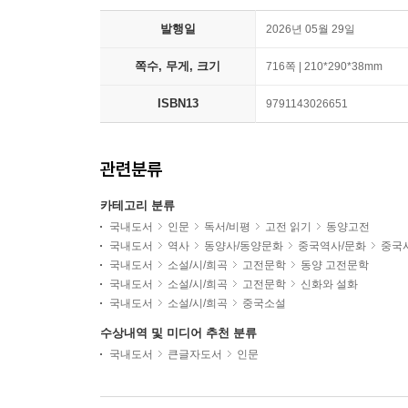
발행일
2026년 05월 29일
쪽수, 무게, 크기
716쪽 | 210*290*38mm
ISBN13
9791143026651
관련분류
카테고리 분류
국내도서
인문
독서/비평
고전 읽기
동양고전
국내도서
역사
동양사/동양문화
중국역사/문화
중국
국내도서
소설/시/희곡
고전문학
동양 고전문학
국내도서
소설/시/희곡
고전문학
신화와 설화
국내도서
소설/시/희곡
중국소설
수상내역 및 미디어 추천 분류
국내도서
큰글자도서
인문