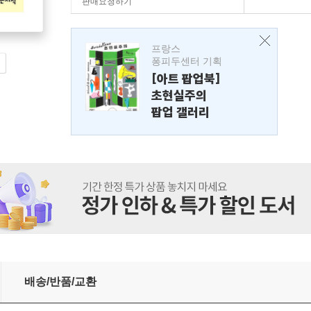
판매요청하기
프랑스
퐁피두센터 기획
[아트 팝업북]
초현실주의
팝업 갤러리
배송/반품/교환