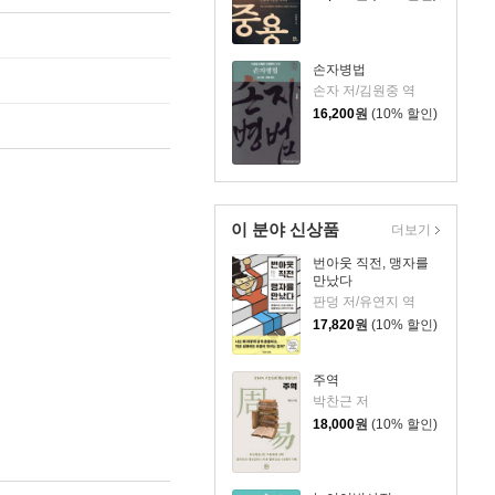
손자병법
손자 저/김원중 역
16,200
원
(10% 할인)
이 분야 신상품
더보기
번아웃 직전, 맹자를
만났다
판덩 저/유연지 역
17,820
원
(10% 할인)
주역
박찬근 저
18,000
원
(10% 할인)