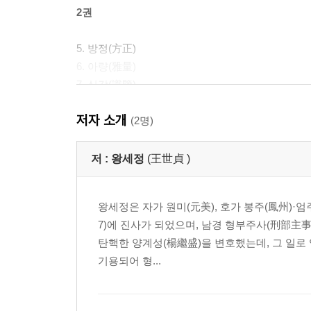
2권
5. 방정(方正)
6. 아량(雅量)
7. 식감(識鑒)
8. 상예(賞譽)
저자 소개
9. 품조(品藻)
(2명)
3권
저 :
왕세정
(王世貞 )
10. 규잠(規箴)
왕세정은 자가 원미(元美), 호가 봉주(鳳州)·엄
11. 첩오(捷悟)
7)에 진사가 되었으며, 남경 형부주사(刑部主
12. 숙혜(夙惠)
탄핵한 양계성(楊繼盛)을 변호했는데, 그 일로
13. 호상(豪爽)
기용되어 형...
14. 용지(容止)
15. 자신(自新)
16. 기선(企羨)