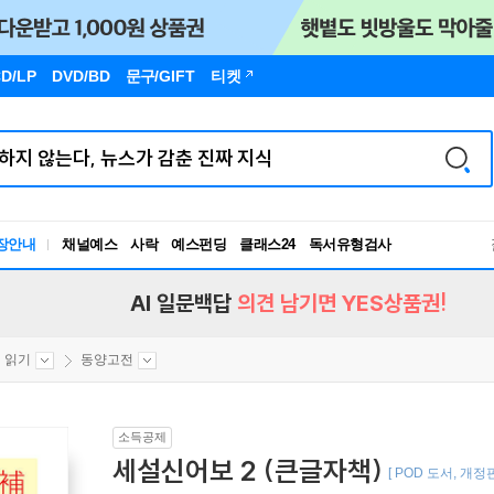
D/LP
DVD/BD
문구
/GIFT
티켓
독서유형검사
장안내
채널예스
사락
예스펀딩
클래스24
RBTI Lab
독서유형검사
AI 일문백답
의견 남기면 YES상품권!
 읽기
동양고전
소득공제
세설신어보 2 (큰글자책)
[ POD 도서, 개정판