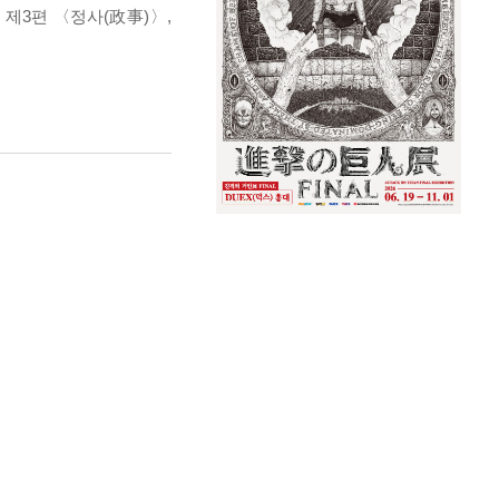
 제3편 〈정사(政事)〉,