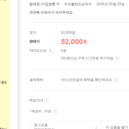
왕세정
저/
김장환
역
지식을만드는지식
2026년 05월 29일
첫번째 리뷰어가 되어주세요.
정가
52,000원
52,000
원
판매가
YES포인트
0원
5만원이상 구매 시 2천원 추가적립
결제혜택
카드/간편결제 혜택을 확인하세요
배송안내
배송비 : 무료
중고상품
이 상품을 팔기