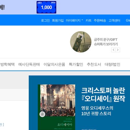
로그인
회원가입
마이페이지
카트
주문/배송
고객센터
Gl
름방학혜택
예사단독판매
이달의사은품
특가할인
추천도서
대량/법인
 ]