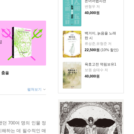
논어어법사전
변형우 저
40,000
원
백거이, 늙음을 노래
한 시
류성준,유형준 저
22,500
원
(10% 할인)
육효고전 역림보유1
보원 송태수 저
 춤을
40,000
원
펼쳐보기
 700여 명의 인물 정
이해하는 데 필수적인 매