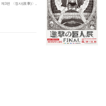
 제3편 〈정사(政事)〉,