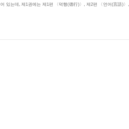
어 있는데, 제1권에는 제1편 〈덕행(德行)〉, 제2편 〈언어(言語)〉,