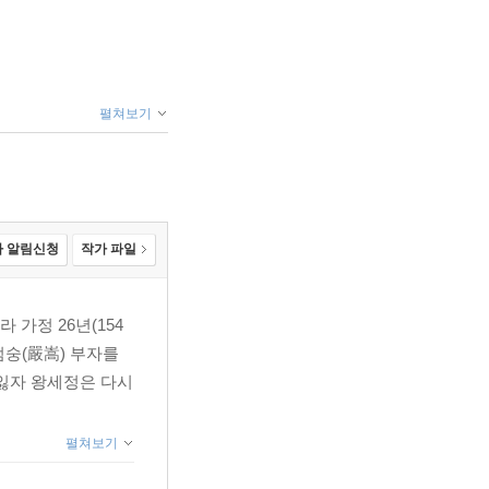
펼쳐보기
 알림신청
작가 파일
 가정 26년(154
엄숭(嚴嵩) 부자를
 잃자 왕세정은 다시
펼쳐보기