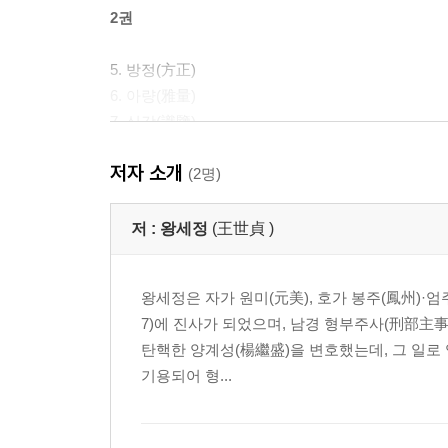
2권
5. 방정(方正)
6. 아량(雅量)
7. 식감(識鑒)
8. 상예(賞譽)
저자 소개
9. 품조(品藻)
(2명)
3권
저 :
왕세정
(王世貞 )
10. 규잠(規箴)
왕세정은 자가 원미(元美), 호가 봉주(鳳州)·엄
11. 첩오(捷悟)
7)에 진사가 되었으며, 남경 형부주사(刑部主
12. 숙혜(夙惠)
탄핵한 양계성(楊繼盛)을 변호했는데, 그 일로
13. 호상(豪爽)
기용되어 형...
14. 용지(容止)
15. 자신(自新)
16. 기선(企羨)