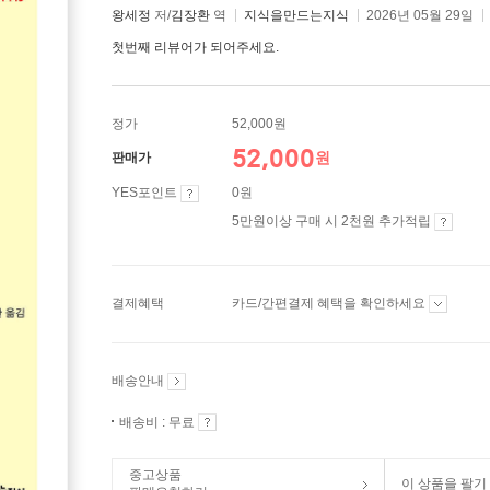
왕세정
저/
김장환
역
지식을만드는지식
2026년 05월 29일
첫번째 리뷰어가 되어주세요.
정가
52,000원
52,000
원
판매가
YES포인트
0원
5만원이상 구매 시 2천원 추가적립
결제혜택
카드/간편결제 혜택을 확인하세요
배송안내
배송비 : 무료
중고상품
이 상품을 팔기