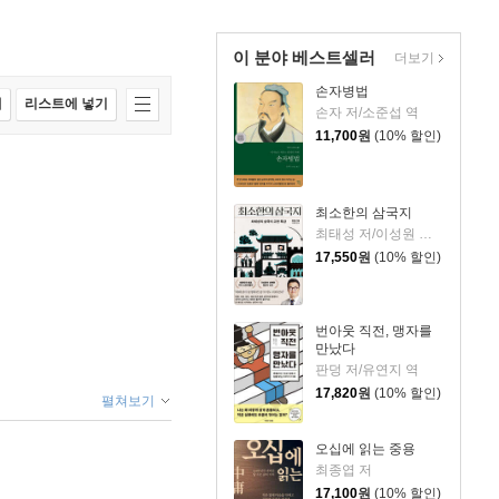
이 분야 베스트셀러
더보기
손자병법
매
리스트에 넣기
손자 저/소준섭 역
11,700
원
(10% 할인)
최소한의 삼국지
최태성 저/이성원 감수
17,550
원
(10% 할인)
번아웃 직전, 맹자를
만났다
판덩 저/유연지 역
17,820
원
(10% 할인)
펼쳐보기
오십에 읽는 중용
최종엽 저
17,100
원
(10% 할인)