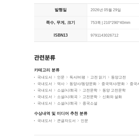
발행일
2026년 05월 29일
쪽수, 무게, 크기
753쪽 | 210*290*40mm
ISBN13
9791143026712
관련분류
카테고리 분류
국내도서
인문
독서/비평
고전 읽기
동양고전
국내도서
역사
동양사/동양문화
중국역사/문화
중국
국내도서
소설/시/희곡
고전문학
동양 고전문학
국내도서
소설/시/희곡
고전문학
신화와 설화
국내도서
소설/시/희곡
중국소설
수상내역 및 미디어 추천 분류
국내도서
큰글자도서
인문