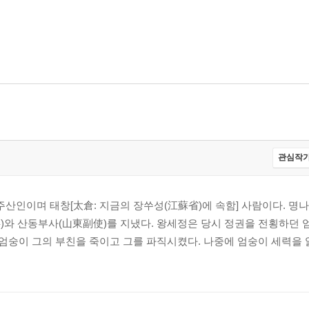
관심작가
주산인이며 태창[太倉: 지금의 장쑤성(江蘇省)에 속함] 사람이다. 명나라
事)와 산동부사(山東副使)를 지냈다. 왕세정은 당시 정권을 전횡하던 
 엄숭이 그의 부친을 죽이고 그를 파직시켰다. 나중에 엄숭이 세력을