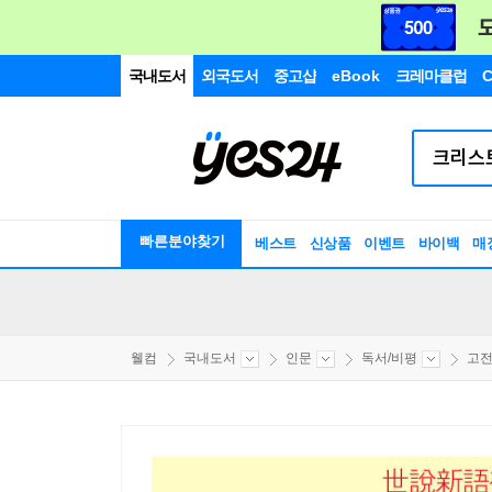
국내도서
외국도서
중고샵
eBook
크레마클럽
C
빠른분야찾기
베스트
신상품
이벤트
바이백
매
웰컴
국내도서
인문
독서/비평
고전