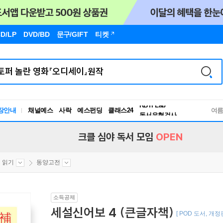
D/LP
DVD/BD
문구
/GIFT
티켓
독서유형검사
RBTI Lab
장안내
채널예스
사락
예스펀딩
클래스24
독서유형검사
여
크클 심야 독서 모임
OPEN
 읽기
동양고전
소득공제
세설신어보 4 (큰글자책)
[ POD 도서, 개정판