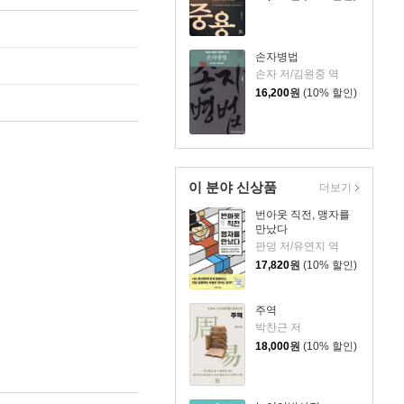
손자병법
손자 저/김원중 역
16,200
원
(10% 할인)
이 분야 신상품
더보기
번아웃 직전, 맹자를
만났다
판덩 저/유연지 역
17,820
원
(10% 할인)
주역
박찬근 저
18,000
원
(10% 할인)