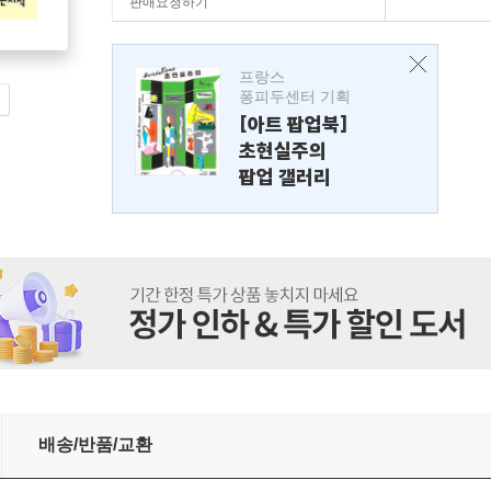
판매요청하기
프랑스
퐁피두센터 기획
[아트 팝업북]
초현실주의
팝업 갤러리
배송/반품/교환