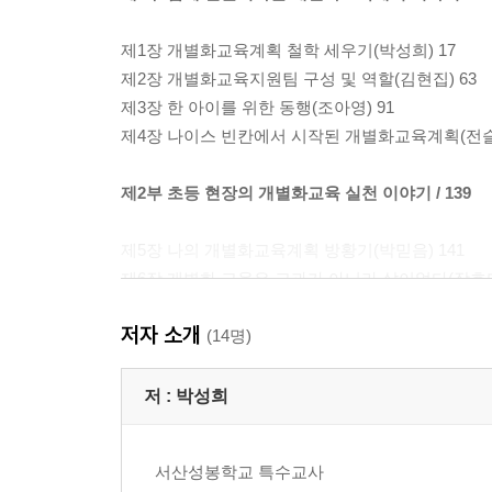
제1장 개별화교육계획 철학 세우기(박성희) 17
제2장 개별화교육지원팀 구성 및 역할(김현집) 63
제3장 한 아이를 위한 동행(조아영) 91
제4장 나이스 빈칸에서 시작된 개별화교육계획(전슬기
제2부 초등 현장의 개별화교육 실천 이야기 / 139
제5장 나의 개별화교육계획 방황기(박믿음) 141
제6장 개별화 교육은 교과가 아니라 삶이었다(장효미)
제7장 통합교육 속에서 자립을 배우다(송수지) 181
저자 소개
제8장 행동 너머의 마음을 읽는 일상 속 행동중재(권서
(14명)
제9장 중증장애 학생의 학교생활에 날개를 달아주는 
저 :
박성희
제3부 중등 현장의 개별화교육 실천 이야기 / 267
서산성봉학교 특수교사
제10장 선생님도 인공지능이 처음이라서(강성구) 2