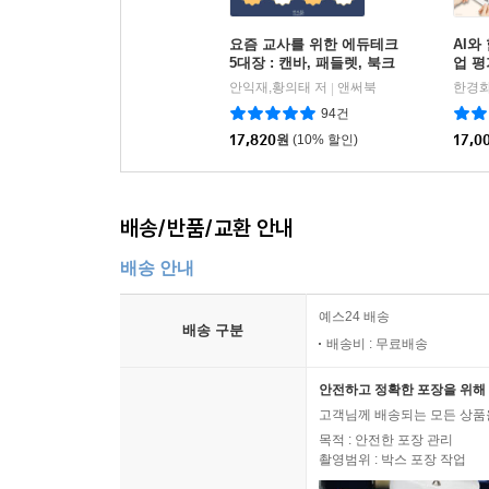
요즘 교사를 위한 에듀테크
AI와
5대장 : 캔바, 패들렛, 북크
업 평
리에이터, 노션, 챗GPT?제
안익재,황의태 저
앤써북
한경화
|
미나이
94건
17,820
원
(10% 할인)
17,0
배송/반품/교환 안내
배송 안내
예스24 배송
배송 구분
배송비 : 무료배송
안전하고 정확한 포장을 위해 
고객님께 배송되는 모든 상품을
목적 : 안전한 포장 관리
촬영범위 : 박스 포장 작업