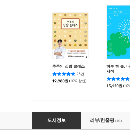
추추의 집밥 클래스
하루 한 줄, 
사책
25건
19,980
원
(10% 할인)
15,120
원
(10
K-개별화교육
도서정보
리뷰/한줄평
(1/1)