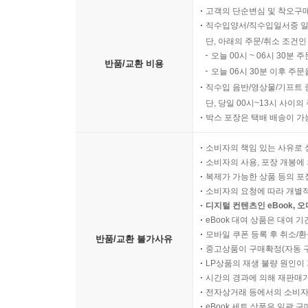
고객의 단순변심 및 착오구
직수입양서/직수입일서중 일
단, 아래의 주문/취소 조건인
오늘 00시 ~ 06시 30분 
반품/교환 비용
오늘 06시 30분 이후 주문
직수입 음반/영상물/기프트 
단, 당일 00시~13시 사이
박스 포장은 택배 배송이 가
소비자의 책임 있는 사유로 
소비자의 사용, 포장 개봉에 
복제가 가능한 상품 등의 포장을 
소비자의 요청에 따라 개별
디지털 컨텐츠인 eBook, 
eBook 대여 상품은 대여 기
모바일 쿠폰 등록 후 취소/환
반품/교환 불가사유
중고상품이 구매확정(자동 
LP상품의 재생 불량 원인이 기
시간의 경과에 의해 재판매가
전자상거래 등에서의 소비자
eBook 세트 상품은 일괄 