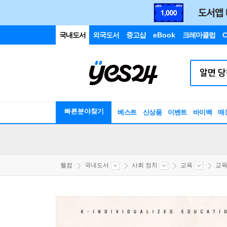
국내도서
외국도서
중고샵
eBook
크레마클럽
C
빠른분야찾기
베스트
신상품
이벤트
바이백
매
웰컴
국내도서
사회 정치
교육
교육