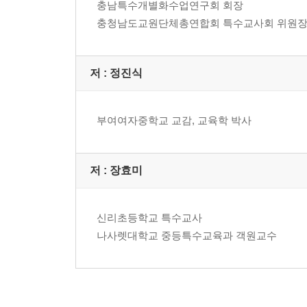
충남특수개별화수업연구회 회장
제11장 내 힘으로 가는 첫걸음(신선규) 287
충청남도교원단체총연합회 특수교사회 위원
제12장 한숨에서 환호성까지: 개별화교육의 모든 순간
제13장 삶을 함께 배우는 우리 교실 이야기(신성수) 
제14장 모두가 함께 놓은 자립의 징검다리(정진식) 3
저 :
정진식
부여여자중학교 교감, 교육학 박사
저 :
장효미
신리초등학교 특수교사
나사렛대학교 중등특수교육과 객원교수