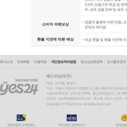
1개의 상품으로 취급 및 판매
우, 세트 상품 전부 및 세트
상품의 불량에 의한 반품, 교
소비자 피해보상
준하여 처리됨
환불 지연에 따른 배상
대금 환불 및 환불 지연에 
회사소개
인재채용
이용약관
개인정보처리방침
청소년보호정책
도서홍보안내
대표 : 김석환, 최세라
주소 : 서울시 영등포구 은행로 11, 5층~6층(여의도동,일신
사업자등록번호 : 229-81-37000 통신판매업신고 : 제 200
이메일 : yes24help@yes24.com 호스팅 서비스사업자 :
Copyright ⓒ YES24 Corp. All Rights Reserved.