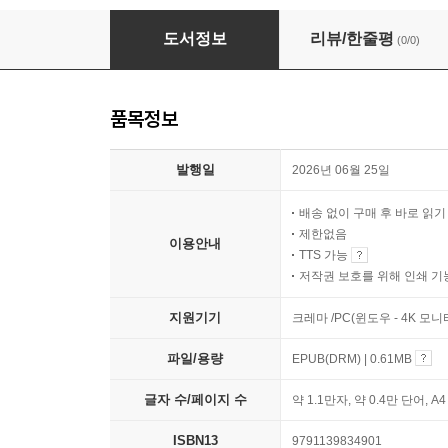
99번 유산
도서정보
리뷰/한줄평
(0/0)
품목정보
발행일
2026년 06월 25일
배송 없이 구매 후 바로 읽
제한없음
이용안내
TTS 가능
저작권 보호를 위해 인쇄 기
지원기기
크레마 /PC(윈도우 - 4K 모
파일/용량
EPUB(DRM) | 0.61MB
글자 수/페이지 수
약 1.1만자, 약 0.4만 단어, A
ISBN13
9791139834901