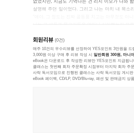
없었지만, 지금도 기억나는 건 리지 이모가 나와 함
설명해 주던 일이었다. 그리고 나는 마치 내 목소리
"얘야, 그 정도는 진짜 골동품 치고는 아무것도 아
나는 그 새들과 물고기들을 얼마나 싫어했는지 모른다
게다가 무섭게도 그들의 멍청한 머리에 유리 눈까지
회원리뷰
(0건)
<추천평>
매주 10건의 우수리뷰를 선정하여 YES포인트 3만원을 드
3,000원 이상 구매 후 리뷰 작성 시
일반회원 300원, 마니아
"빅토리아 시대 말기 특유의 우아하면서도 답답한 
eBook은 다운로드 후 작성한 리뷰만 YES포인트 지급됩니
묘사와 상징적인 공간 연출이 돋보인다."
클래스는 첫번째 회차 주문확정 시점부터 마지막 회차 주문
- 위즈덤커넥트 편집부
사락 독서모임으로 진행된 클래스는 사락 독서모임 게시판
eBook 페이백, CD/LP, DVD/Blu-ray, 패션 및 판매금