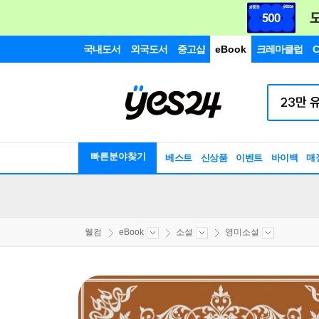
국내도서
외국도서
중고샵
eBook
크레마클럽
C
빠른분야찾기
베스트
신상품
이벤트
바이백
매
웰컴
eBook
소설
영미소설