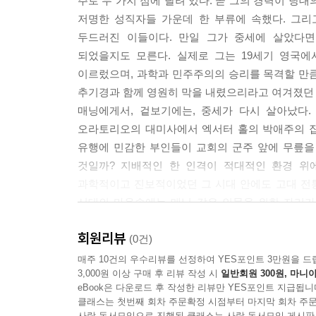
주로 두 가지 점에 달려 있다. 곧 그의 경력이 당
저명한 성직자들 가운데 한 부류에 속했다. 그리
두드러진 이들이다. 만일 그가 중세에 살았다면
되었을지도 모른다. 실제로 그는 19세기 영국에
이르렀으며, 과학과 민주주의의 승리를 목격할 만큼
추기경과 함께 영원히 막을 내렸으리라고 여겨졌던 그
매닝에게서, 겉보기에는, 중세가 다시 살아났다.
오라토리오의 대미사에서 엑서터 홀의 박애주의 집
유행에 민감한 부인들이 교회의 군주 앞에 무릎을
것일까? 지배적인 한 인격이 적대적인 환경 위
과학적이고 진보적이었던 그 시대 안에도 고대 전
시대의 마음속에는 매닝 같은 인물을 위한 자리가 
유연하고 순응적이었던 쪽은 그 자신이었던가? 힘으
회원리뷰
된 것도 공로라기보다 능숙하게 맨 앞줄로 미끄러
(0건)
투쟁들, 어떤 정황과 성격의 결합에 의해 이 노인은
매주 10건의 우수리뷰를 선정하여 YES포인트 3만원을 드
3,000원 이상 구매 후 리뷰 작성 시
일반회원 300원, 마니아
기이한 이야기의 복잡성을 조금 더 자세히 들여다보는
eBook은 다운로드 후 작성한 리뷰만 YES포인트 지급됩니
***
클래스는 첫번째 회차 주문확정 시점부터 마지막 회차 주문
의심할 여지 없이, 매닝의 경력사에서 가장 두드
사락 독서모임으로 진행된 클래스는 사락 독서모임 게시판