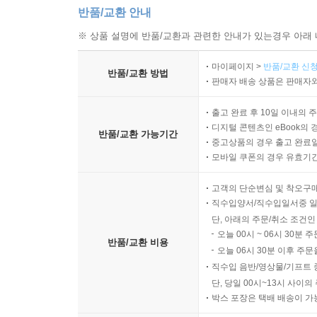
반품/교환 안내
※ 상품 설명에 반품/교환과 관련한 안내가 있는경우 아래 
마이페이지 >
반품/교환 신청
반품/교환 방법
판매자 배송 상품은 판매자와
출고 완료 후 10일 이내의 
디지털 콘텐츠인 eBook의 
반품/교환 가능기간
중고상품의 경우 출고 완료일
모바일 쿠폰의 경우 유효기간(
고객의 단순변심 및 착오구
직수입양서/직수입일서중 일
단, 아래의 주문/취소 조건인
오늘 00시 ~ 06시 30분 
반품/교환 비용
오늘 06시 30분 이후 주문
직수입 음반/영상물/기프트 
단, 당일 00시~13시 사이
박스 포장은 택배 배송이 가