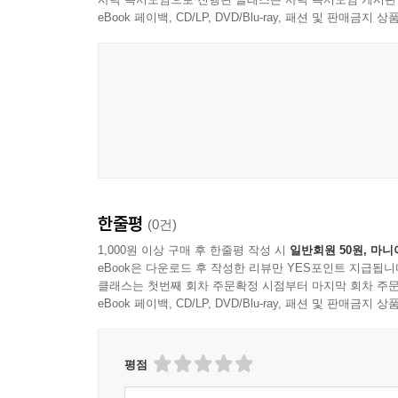
바뀌든, 그 사람의 강력한 정신은 조금도 낙담하지 
eBook 페이백, CD/LP, DVD/Blu-ray, 패션 및 판매금
결국 그들은 그 내기에서 지고 말았다.
그의 아버지는 부유한 서인도 제도 상인이었고, 잉
시골 저택에서 런던 시내로 들어왔으며, 자녀들
마찬가지로 자기 몫의 주교를 배정받았다. 그러나 그
그로부터 한 세대 뒤까지도, 유아의 조기 세례에 관
생애에서 첫 번째 걸림돌로 지적했지만, 그는 그것
<추천평>
한줄평
(0건)
"지금까지 반짝이는 빅토리아 제국을 경건하게 감싸던
때 그 불경함에 크게 웃었고, 저자의 날카로운 
1,000원 이상 구매 후 한줄평 작성 시
일반회원 50원, 마니
eBook은 다운로드 후 작성한 리뷰만 YES포인트 지급됩니
세상에 지친 재치 있는 말투, 그리고 주제에 대한
클래스는 첫번째 회차 주문확정 시점부터 마지막 회차 주문
한다. 극단은 오래가지 못하기 때문이다. 무지개 끝
eBook 페이백, CD/LP, DVD/Blu-ray, 패션 및 판매금
때 저자와 함께 웃었던 우리 중 많은 이들은 이제 그
- pergus, Goodreads 독자
"긴 머리의 동성애자 미학자가 제국 영국의 위대함
평점
책이다. '금욕적'인 매닝 추기경은 세속적이고 계