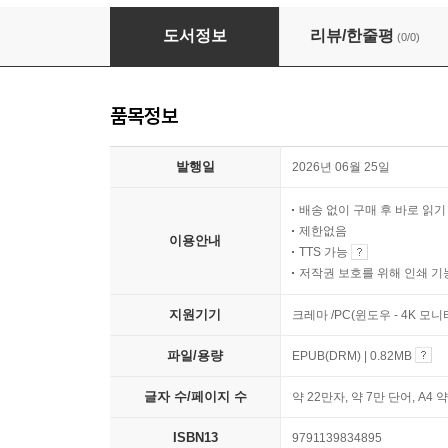
빅토리아 시대의 명사들
도서정보
리뷰/한줄평
(0/0)
품목정보
발행일
2026년 06월 25일
배송 없이 구매 후 바로 읽
제한없음
이용안내
TTS 가능
저작권 보호를 위해 인쇄 기
지원기기
크레마 /PC(윈도우 - 4K 모
파일/용량
EPUB(DRM) | 0.82MB
글자 수/페이지 수
약 22만자, 약 7만 단어, A4 
ISBN13
9791139834895