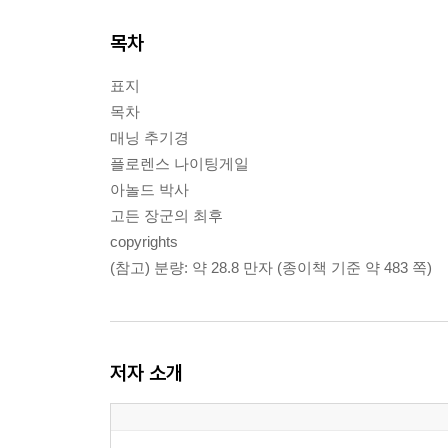
목차
표지
목차
매닝 추기경
플로렌스 나이팅게일
아놀드 박사
고든 장군의 최후
copyrights
(참고) 분량: 약 28.8 만자 (종이책 기준 약 483 쪽)
저자 소개