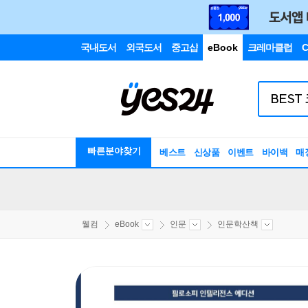
국내도서
외국도서
중고샵
eBook
크레마클럽
C
빠른분야찾기
베스트
신상품
이벤트
바이백
매
웰컴
eBook
인문
인문학산책