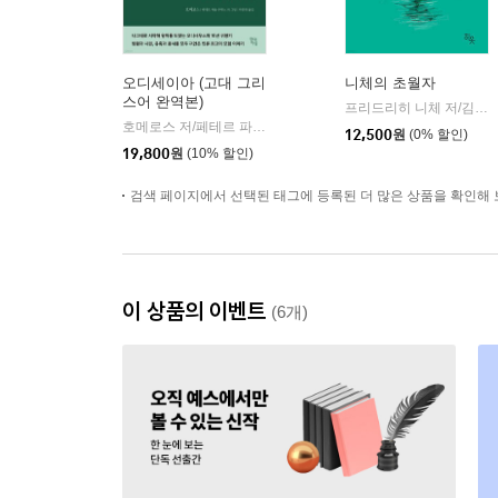
오디세이아 (고대 그리
니체의 초월자
스어 완역본)
프리드리히 니체 저/김철 편역
호메로스 저/페테르 파울 루벤스 그림/박문재 역
현대지성
|
12,500
원
(0% 할인)
19,800
원
(10% 할인)
검색 페이지에서 선택된 태그에 등록된 더 많은 상품을 확인해 
이 상품의 이벤트
(6개)