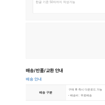
한글 기준 50자까지 작성가능
강조한 교육자였으며, 그리고 고든 장군은 자기
여성이기 때문에, 플로렌스 나이팅게일에게 더 동정
- graheham, Goodreads 독자
"저자는 빅토리아 시대 영국의 네 영웅을 신랄한 
되고, 무자비한 악마들에게 쫓기는 여주인공 플로
찰스 고든 장군. 저자의 우아한 문체는 여전히 몰
묘사하며, 어리석은 웃음을 띠고 바라본다."
- chrstpoier, Goodreads 독자
배송/반품/교환 안내
배송 안내
구매 후 즉시 다운로드 가능
배송 구분
배송비 : 무료배송