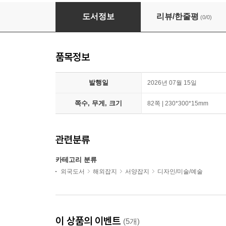
ARTISTS & ILLUSTRATORS (월간) : 2026년 
도서정보
리뷰/한줄평
(0/0)
품목정보
발행일
2026년 07월 15일
쪽수, 무게, 크기
82쪽 | 230*300*15mm
관련분류
카테고리 분류
외국도서
해외잡지
서양잡지
디자인/미술/예술
이 상품의 이벤트
(5개)