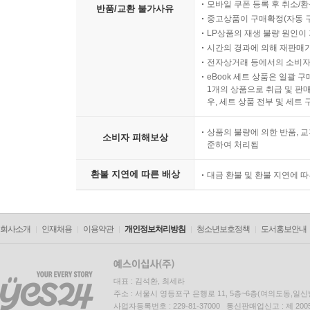
모바일 쿠폰 등록 후 취소/환
반품/교환 불가사유
중고상품이 구매확정(자동 
LP상품의 재생 불량 원인이 기
시간의 경과에 의해 재판매가
전자상거래 등에서의 소비자
eBook 세트 상품은 일괄 
1개의 상품으로 취급 및 판매
우, 세트 상품 전부 및 세트
상품의 불량에 의한 반품, 교
소비자 피해보상
준하여 처리됨
환불 지연에 따른 배상
대금 환불 및 환불 지연에 
회사소개
인재채용
이용약관
개인정보처리방침
청소년보호정책
도서홍보안내
대표 : 김석환, 최세라
주소 : 서울시 영등포구 은행로 11, 5층~6층(여의도동,일신
사업자등록번호 : 229-81-37000 통신판매업신고 : 제 200