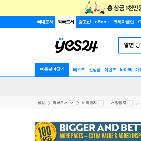
국내도서
외국도서
중고샵
eBook
크레마클럽
C
빠른분야찾기
베스트
신상품
이벤트
바이백
매
웰컴
외국도서
해외잡지
서양잡지