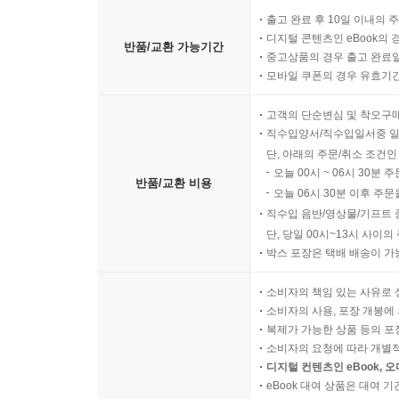
출고 완료 후 10일 이내의 
디지털 콘텐츠인 eBook의 
반품/교환 가능기간
중고상품의 경우 출고 완료일
모바일 쿠폰의 경우 유효기간(
고객의 단순변심 및 착오구
직수입양서/직수입일서중 일
단, 아래의 주문/취소 조건인
오늘 00시 ~ 06시 30분 
반품/교환 비용
오늘 06시 30분 이후 주문
직수입 음반/영상물/기프트 
단, 당일 00시~13시 사이
박스 포장은 택배 배송이 가
소비자의 책임 있는 사유로 
소비자의 사용, 포장 개봉에 
복제가 가능한 상품 등의 포장을 
소비자의 요청에 따라 개별
디지털 컨텐츠인 eBook, 
eBook 대여 상품은 대여 기