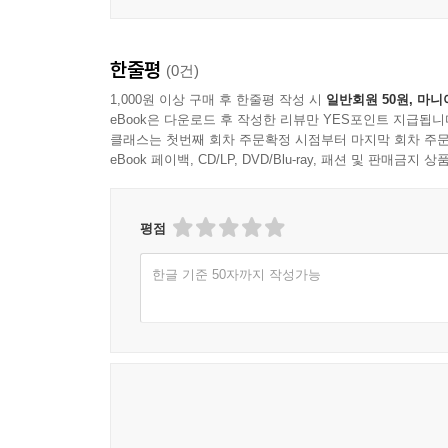
비법, 학습을 돕는 수제 암기 노트, 합격생들의 합
있습니다. 시험 회차마다 수제비의 꽃 ‘두음쌤’은 시
한줄평
(0건)
출제되었습니다. 또한 시험 당일 가장 빠른 기출 
공부하면서 정보를 공유하는 집단지성의 커뮤니티는
1,000원 이상 구매 후 한줄평 작성 시
일반회원 50원, 마니
eBook은 다운로드 후 작성한 리뷰만 YES포인트 지급됩니
클래스는 첫번째 회차 주문확정 시점부터 마지막 회차 주문
다섯째 정보처리기사 수험생들의 추천으로 검증된 
eBook 페이백, CD/LP, DVD/Blu-ray, 패션 및 판매금
수제비 집필진은 책, 인강, 커뮤니티를 통해 다
수험서입니다. 2020년 1회부터 2026년 1
실어놓음으로써 최고의 합격 마무리 수험서로 자리
평점
한글 기준 50자까지 작성가능
끝으로 이 책을 통해 학습하는 모든 수험생 여러분