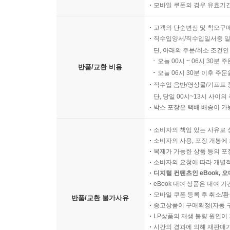
모바일 쿠폰의 경우 유효기간(
고객의 단순변심 및 착오구
직수입양서/직수입일서중 일
단, 아래의 주문/취소 조건인
오늘 00시 ~ 06시 30분 
반품/교환 비용
오늘 06시 30분 이후 주문
직수입 음반/영상물/기프트 
단, 당일 00시~13시 사이
박스 포장은 택배 배송이 가
소비자의 책임 있는 사유로 
소비자의 사용, 포장 개봉에 
복제가 가능한 상품 등의 포장을 
소비자의 요청에 따라 개별
디지털 컨텐츠인 eBook, 
eBook 대여 상품은 대여 기
모바일 쿠폰 등록 후 취소/환
반품/교환 불가사유
중고상품이 구매확정(자동 
LP상품의 재생 불량 원인이 기
시간의 경과에 의해 재판매가