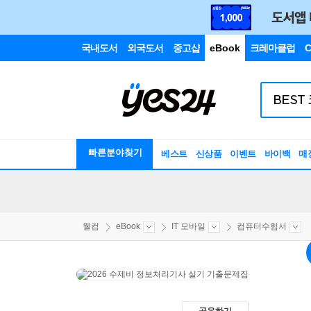
국내도서
외국도서
중고샵
eBook
크레마클럽
C
빠른분야찾기
베스트
신상품
이벤트
바이백
매
웰컴
eBook
IT 모바일
컴퓨터수험서