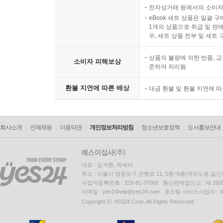
전자상거래 등에서의 소비자
eBook 세트 상품은 일괄 
1개의 상품으로 취급 및 판매
우, 세트 상품 전부 및 세트
상품의 불량에 의한 반품, 교
소비자 피해보상
준하여 처리됨
환불 지연에 따른 배상
대금 환불 및 환불 지연에 
회사소개
인재채용
이용약관
개인정보처리방침
청소년보호정책
도서홍보안내
대표 : 김석환, 최세라
주소 : 서울시 영등포구 은행로 11, 5층~6층(여의도동,일신
사업자등록번호 : 229-81-37000 통신판매업신고 : 제 200
이메일 : yes24help@yes24.com 호스팅 서비스사업자 :
Copyright ⓒ YES24 Corp. All Rights Reserved.