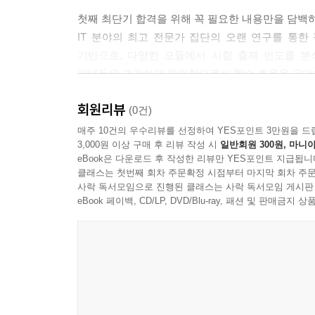
첫째 최단기 합격을 위해 꼭 필요한 내용만을 담백하
IT 분야의 최고 전문가 집단의 오랜 연구를 통
기반으로, 다양한 모듈에서 시험 출제 빈도를 분
개념들은 과감하게 제외함으로써 학습 효율을 극대
회원리뷰
둘째 정보처리기사 합격을 위한 엄선된 문제를 제공
(0건)
책의 목적인 정보처리기사 합격을 위한 최적의 문제와
매주 10건의 우수리뷰를 선정하여 YES포인트 3만원을 드
3,000원 이상 구매 후 리뷰 작성 시
일반회원 300원, 마니아
동시에 해설 안에 이론서 핵심 내용을 요약, 수록했
eBook은 다운로드 후 작성한 리뷰만 YES포인트 지급됩니
클래스는 첫번째 회차 주문확정 시점부터 마지막 회차 주문
셋째 시간이 부족한 수험생 입장에서 제대로 쓴 문제
사락 독서모임으로 진행된 클래스는 사락 독서모임 게시판
IT 비전공자가 정보처리기사를 응시하는 이유는
eBook 페이백, CD/LP, DVD/Blu-ray, 패션 및 판매금
취득하지 못하면 다가오는 기업/공무원 채용시험의
수험생 여러분들의 마음을 최대한 이해하고 문제 
넷째 집필진이 상주하는 수제비 학습지원센터(cafe.naver
책으로 학습하는데 잘 이해가 되지 않거나 궁금한
풀어주기 위해 커뮤니티에 상주해서 실시간으로 