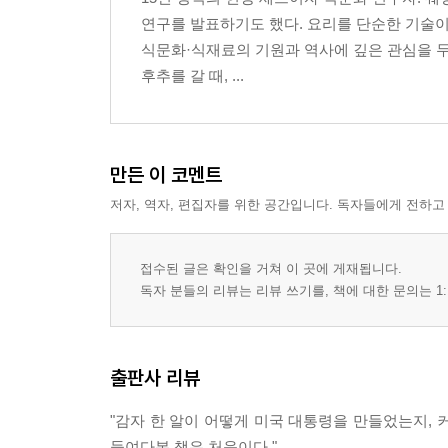
향신료 하나가 대륙을 발견하고 제국을 세우다
연구를 발표하기도 했다. 요리를 단순한 기술이
식문화·식재료의 기원과 역사에 깊은 관심을 두
4장 후추 · 콜럼버스가 길을 잃은 이유
후추를 갈 때, ...
소 한 마리 값의 향신료 · 대항해시대의 진짜 동력 ·
5장 설탕 · 달콤함 뒤에 숨은 학살
만든 이 코멘트
삼각무역 · 중간 항로 · 아이티 혁명 · 설탕협회의 
저자, 역자, 편집자를 위한 공간입니다. 독자들에게 전하고
6장 정향과 육두구 · 맨해튼과 맞바꾼 섬의 향기
반다 제도 학살 · 브레다 조약 · 역사상 최악의 협상 
접수된 글은 확인을 거쳐 이 곳에 게재됩니다.
독자 분들의 리뷰는 리뷰 쓰기를, 책에 대한 문의는 1:
7장 바나나 · 공화국을 통째로 산 과일
유나이티드 프루트 컴퍼니 · CIA 쿠데타 · 그로 미셸의
출판사 리뷰
3 부 혁명을 끓이다
"감자 한 알이 어떻게 미국 대통령을 만들었는지, 
각성한 인간들이 왕을 끌어내렸다
들여다본 책은 처음이다."