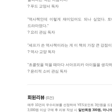
? 푸드 교양서 독자
8장 소금 · 월급(Salary)의 어원, 그리고 간디의 24
"역사책인데 이렇게 재미있어도 되나 싶었다. 토
로마 소금길 · 프랑스 가벨 · 소금 행진 · 발효의 과학
드라마였다."
? 요리 관심 독자
9장 커피 · 혁명을 끓인 음료
아침부터 술 마시던 유럽 · 페니 대학교 · 로이즈 보
"셰프가 쓴 역사책이라는 게 이 책의 가장 큰 강점이
? 역사·교양 독자
10장 차(茶) · 보스턴 항구에 버려진 혁명
보스턴 티 파티 · 아편전쟁 · 홍콩 할양 · 2047년 문
"초콜릿을 먹을 때마다 서아프리카 아이들을 생각하
? 윤리적 소비 관심 독자
4 부 문명을 먹이다
씨앗 하나가 문명을 만들고 인류를 길들였다
회원리뷰
(0건)
11장 밀 · 인류가 밀을 선택한 게 아니다
매주 10건의 우수리뷰를 선정하여 YES포인트 3만원을 드
3,000원 이상 구매 후 리뷰 작성 시
일반회원 300원, 마니아