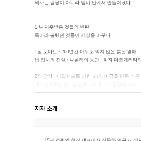
역사는 왕궁이 아니라 냄비 안에서 만들어졌다
1 부 저주받은 것들의 반란
독이라 불렸던 것들이 세상을 바꾸다
1장 토마토 · 200년간 아무도 먹지 않은 붉은 열매
납 접시의 진실 · 나폴리의 농민 · 피자 마르게리타
2장 감자 · 아일랜드를 삼킨 뿌리, 미국을 만든 기근
대기근 100만 명 · 관 선박 · 케네디 대통령의 기
3장 고추 · 조선을 붉게 물들인 전쟁의 씨앗
저자 소개
임진왜란의 씨앗 · 하얬던 김치 · 캡사이신의 비밀 ·
2 부 탐욕이 열어젖힌 세계
1 5년 경력의 현장 셰프이자 식문화 연구자. 