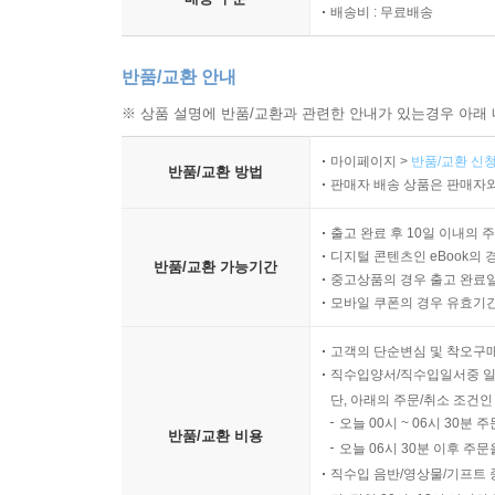
배송비 : 무료배송
반품/교환 안내
※ 상품 설명에 반품/교환과 관련한 안내가 있는경우 아래 
마이페이지 >
반품/교환 신청
반품/교환 방법
판매자 배송 상품은 판매자와
출고 완료 후 10일 이내의 
디지털 콘텐츠인 eBook의 
반품/교환 가능기간
중고상품의 경우 출고 완료일
모바일 쿠폰의 경우 유효기간(
고객의 단순변심 및 착오구
직수입양서/직수입일서중 일
단, 아래의 주문/취소 조건인
오늘 00시 ~ 06시 30분 
반품/교환 비용
오늘 06시 30분 이후 주문
직수입 음반/영상물/기프트 