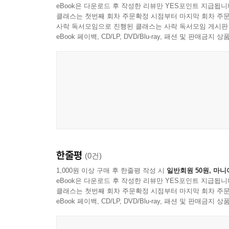
eBook은 다운로드 후 작성한 리뷰만 YES포인트 지급됩니
농업혁명의 불편한 진실 · 흰 빵과 검은 빵의 계급 ·
클래스는 첫번째 회차 주문확정 시점부터 마지막 회차 주문
사락 독서모임으로 진행된 클래스는 사락 독서모임 게시판
12장 초콜릿 · 신의 음료에서 아동 노동의 달콤한
eBook 페이백, CD/LP, DVD/Blu-ray, 패션 및 판매금
아즈텍 황제의 50잔 · 뇌를 지배하는 성분 · 156만
13장 사프란 · 금보다 비싼 꽃술 세 가닥
위조죄 화형 · 클레오파트라의 욕조 · 파에야와 리조
Epilogue
오늘 당신의 식탁 ? 역사는 아직 끝나지 않았다
한줄평
식탁은 세계의 축소판이다. 그리고 세계는 아직 식
(0건)
1,000원 이상 구매 후 한줄평 작성 시
일반회원 50원, 마니
eBook은 다운로드 후 작성한 리뷰만 YES포인트 지급됩니
클래스는 첫번째 회차 주문확정 시점부터 마지막 회차 주문
eBook 페이백, CD/LP, DVD/Blu-ray, 패션 및 판매금