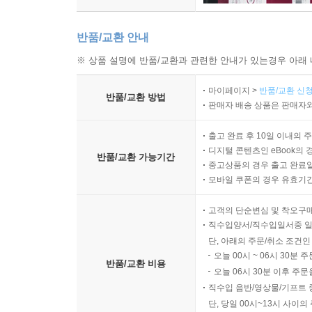
반품/교환 안내
※ 상품 설명에 반품/교환과 관련한 안내가 있는경우 아래 
마이페이지 >
반품/교환 신청
반품/교환 방법
판매자 배송 상품은 판매자와
출고 완료 후 10일 이내의 
디지털 콘텐츠인 eBook의 
반품/교환 가능기간
중고상품의 경우 출고 완료일
모바일 쿠폰의 경우 유효기간(
고객의 단순변심 및 착오구
직수입양서/직수입일서중 일
단, 아래의 주문/취소 조건인
오늘 00시 ~ 06시 30분 
반품/교환 비용
오늘 06시 30분 이후 주문
직수입 음반/영상물/기프트 
단, 당일 00시~13시 사이