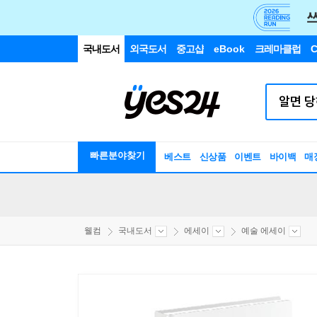
국내도서
외국도서
중고샵
eBook
크레마클럽
C
빠른분야찾기
베스트
신상품
이벤트
바이백
매
웰컴
국내도서
에세이
예술 에세이