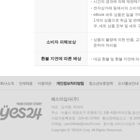
시간의 경과에 의해 재판매가
알아두기·영상을 수정하는 Remix 기능
전자상거래 등에서의 소비자
eBook 세트 상품은 일괄 
09 홍보 음악을 작곡하기 위한 챗GPT 활용하기
1개의 상품으로 취급 및 판매
우, 세트 상품 전부 및 세트
프롬프트만으로 음악 만들기
챗GPT와 수노(Suno)의 조합으로 음악 만들기
상품의 불량에 의한 반품, 교
소비자 피해보상
알아두기·대중음악의 일반 구조
준하여 처리됨
환불 지연에 따른 배상
대금 환불 및 환불 지연에 
10 음악 창작을 위한 수노(Suno) 알아보기
메뉴 구성
Create 작업 영역
회사소개
인재채용
이용약관
개인정보처리방침
청소년보호정책
도서홍보안내
알아두기·제미나이에서 음악 생성하기
11 영상 순서와 길이를 마음대로! 캡컷(Capcut) 
대표 : 김석환, 최세라
영상 편집 핵심 구성
주소 : 서울시 영등포구 은행로 11, 5층~6층(여의도동,일신
영상 관리 메뉴
사업자등록번호 : 229-81-37000 통신판매업신고 : 제 200
이메일 : yes24help@yes24.com 호스팅 서비스사업자 :
영상 편집 기능
Copyright ⓒ YES24 Corp. All Rights Reserved.