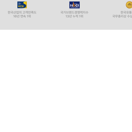
12 홍보 음악이 있는 숏폼 영상 만들기
챗GPT로 음악과 영상 구성하기
홍보 음악 생성하기
스토리보드로 영상 생성하기
홍보 음악과 영상 편집하기
알아두기·생성한 홍보 영상 공유하기
『하나면 다 된다 제미나이』
머리말
이 책의 구성
PART 01 진짜 제미나이의 능력을 끌어내기 위한 시
01 제미나이 능력을 120% 끌어내는 6가지 법칙
검색 연동 AI의 진짜 활용법 _ 실시간 정보 검증하
TMI일수록 답변은 완벽해진다 _ 구체적인 상황 설
백문이 불여일견 _ 참고 이미지 요청하기
꼬리를 무는 프롬프트 _ 단계별로 질문하기