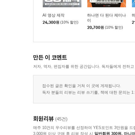
알아두기·설치한 확장 프로그램을 비활성화하거나
알아두기·챗GPT와 함께 쓰기 좋은 크롬 확장 프로
AI 영상 제작
하나면 다 된다 제미나
하
이
24,300
원
(10% 할인)
2
11 챗GPT로 돈버는 구조 만들기
20,700
원
(10% 할인)
콘텐츠 생성 단계
관심 유도(노출) 단계
구매 전환 단계
만든 이 코멘트
PART 03 나노바나나보다 리얼하게, 챗GPT에서 
저자, 역자, 편집자를 위한 공간입니다. 독자들에게 전하고
01 간단한 이미지 생성이라면, 간단명료한 프롬프
이미지 생성의 기본 구조
접수된 글은 확인을 거쳐 이 곳에 게재됩니다.
독자 분들의 리뷰는 리뷰 쓰기를, 책에 대한 문의는 1:
02 디테일이 필요하다면, 구조적인 프롬프트 작성
주제 + 행동 + 배경 + 분위기 + 스타일 + 카메라 +
장면 수정을 돕는 프롬프트 활용하기 101
회원리뷰
(45건)
매주 10건의 우수리뷰를 선정하여 YES포인트 3만원을 드
03 수정 방식의 프롬프트 작성법 프롬프트 레이어
3,000원 이상 구매 후 리뷰 작성 시
일반회원 300원, 마니아