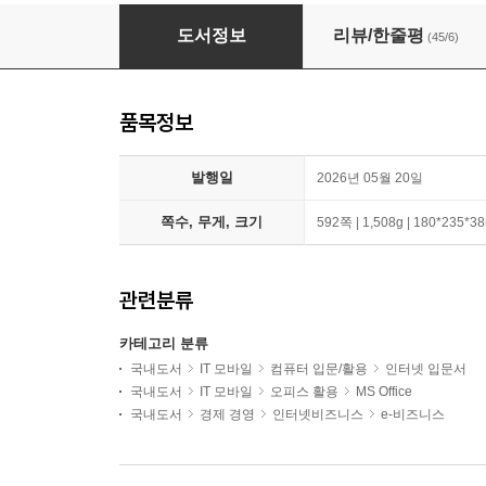
하나면 다-된다 챗GPT + 하나면 다 된다 제미나
도서정보
리뷰/한줄평
(45/6)
품목정보
발행일
2026년 05월 20일
쪽수, 무게, 크기
592쪽 | 1,508g | 180*235*
관련분류
카테고리 분류
국내도서
IT 모바일
컴퓨터 입문/활용
인터넷 입문서
국내도서
IT 모바일
오피스 활용
MS Office
국내도서
경제 경영
인터넷비즈니스
e-비즈니스