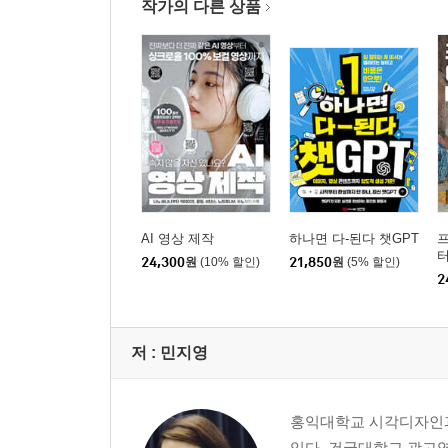
작가의 다른 상품
06 내게 맞는 맞춤형 챗GPT 만들기
업무 도우미를 위한 개인 설정
개인 맞춤 설정이 만드는 업무 자동화
PART 02 실전 챗GPT, 일 잘하는 AI 비서 만들기
01 챗GPT에게 잘 질문하는 5가지 법칙
1. 질문의 목적을 분명하게 제시하라
알아두기·질문 설계 노하우
AI 영상 제작
하나면 다-된다 챗GPT
프
터
24,300
원
(10% 할인)
21,850
원
(5% 할인)
2. 대상 독자와 사용 상황을 함께 설명하라
2
3. 원하는 결과의 형식을 미리 지정하라
4. 상세한 조건과 정보를 함께 제공하라
5. 한 번의 질문으로 끝내지 말고 대화를 통해 완성
저 :
민지영
02 챗GPT에게 역할 설정하기
같은 질문, 다른 답변을 만드는 역할 설정
홍익대학교 시각디자인과
역할 설정이 만드는 전문성
있다. 건국대학교 광고