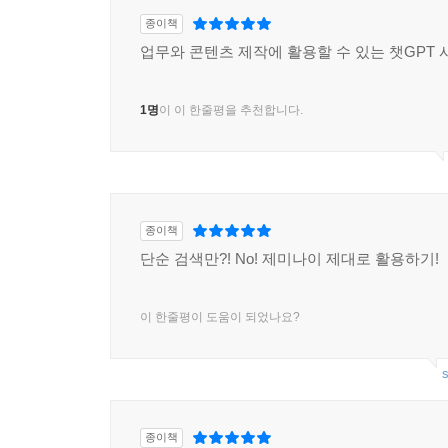
종이책
05 이미지 밝기와 채도 조정하기
업무와 콘텐츠 제작에 활용할 수 있는 챗GPT
색 보정으로 완성하는 선명한 이미지
이미지 밝기 조정하기
1명
이 이 한줄평을 추천합니다.
알아두기·효율적인 이미지 보정 순서
이미지 채도 조정하기
06 소상공인을 위한 로고와 간판 홍보물 디자인하
창업을 위한 브랜드 아이덴티티(BI) 만들기
종이책
로고 간판 생성하기
단순 검색만?! No! 제미나이 제대로 활용하기!
로고를 이용하여 홍보물 생성하기
알아두기·프롬프트로 이미지 속 문구 수정하기
이 한줄평이 도움이 되었나요?
07 요리책이 필요없는 레시피 만들기
챗GPT 맞춤형 레시피 활용법
s
문장 형식의 레시피 생성하기
레시피 이미지 추가하기
종이책