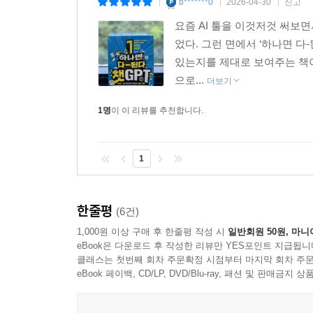
b*******0
2026-04-30
신고
|
|
|
11 다양한 감정의 캐릭터 & 이모티콘 만들기
요즘 AI 툴을 이것저것 써보면
메인 캐릭터 구성하기
었다. 그런 면에서 ‘하나면 다
2D 이모티콘 형태로 변경하기
있는지를 제대로 보여주는 책이다
으로...
더보기
12 말풍선이 있는 4컷 K-웹툰 생성하기
인물 캐릭터 생성하기
1명
이 이 리뷰를 추천합니다.
13 스케치 형태로 이미지를 생성하려면?
1
스케치 이미지에 인물 생성하기
배경과 의상 변경하기
한줄평
(6건)
PART 04 이게 된다고? 챗GPT에서 이미지 편집
1,000원 이상 구매 후 한줄평 작성 시
일반회원 50원, 마니
01 포토샵을 실행하지 않고 이미지 편집하는 방법
eBook은 다운로드 후 작성한 리뷰만 YES포인트 지급됩니
챗GPT에서 포토샵 기능으로 이미지 작업하기
클래스는 첫번째 회차 주문확정 시점부터 마지막 회차 주문
챗GPT에서 포토샵 사용 범위
eBook 페이백, CD/LP, DVD/Blu-ray, 패션 및 판매금
챗GPT에서 포토샵 앱 설정하기
알아두기·포토샵 정식 버전과 챗GPT 포토샵 앱