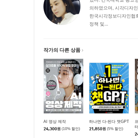
의하였으며, 시각디자인
03 챗GPT로 검색을 잘하는 3가지 습관
한국시각정보디자인협회 
사용자의 의도와 목적을 추가하라
정책 및...
결과의 형태를 먼저 설계하라
단계적 대화로 챗GPT 서치를 활용하라
작가의 다른 상품
04 이미지 검색 도구로 분석 활용하기
검색을 결과물로 만들기
이미지 분석과 상품 기획서 만들기
05 한 단계씩 디테일하게, 테마별 여행 계획 세우기
한 번에 묻는 질문과 단계적 질문의 차이
질문을 설계하는 단계적인 접근법
06 주제별로 대화의 흐름 이어나가기
AI 영상 제작
하나면 다-된다 챗GPT
프
터
주제가 바뀌면 새 채팅을 시작하라
24,300
원
(10% 할인)
21,850
원
(5% 할인)
2
챗GPT 채팅을 주제별로 정리하는 방법