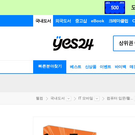
국내도서
외국도서
중고샵
eBook
크레마클럽
C
빠른분야찾기
베스트
신상품
이벤트
바이백
매
웰컴
국내도서
IT 모바일
컴퓨터 입문/활...