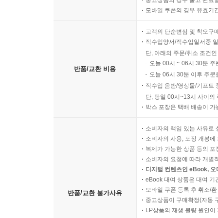
중고상품의 경우 출고 완료일
알아두기·소라(Sora)의 특정 인물 캐릭터 거부
모바일 쿠폰의 경우 유효기간(
고객의 단순변심 및 착오구
06 스토리가 연결된 카페 홍보 영상 만들기
직수입양서/직수입일서중 일
인물 이미지 소스 생성하기
단, 아래의 주문/취소 조건인
영상 구성 제안 요청하기
오늘 00시 ~ 06시 30분 
반품/교환 비용
스토리보드에 장면 연출하기
오늘 06시 30분 이후 주문
장면 간 연결성 보완하기
직수입 음반/영상물/기프트 
Extend 기능으로 추가 영상 생성하기
단, 당일 00시~13시 사이
박스 포장은 택배 배송이 가
알아두기·스토리보드 기능으로 인물 동일성 유지하
소비자의 책임 있는 사유로 
07 자막이 있는 영상 생성하기
소비자의 사용, 포장 개봉에 
인물 이미지 소스 생성하기
복제가 가능한 상품 등의 포장을 
소비자의 요청에 따라 개별
알아두기·영상 전체 길이 설정 노하우
디지털 컨텐츠인 eBook, 
eBook 대여 상품은 대여 기
08 영상을 유지하면서 특정 부분 수정하기
모바일 쿠폰 등록 후 취소/환
반품/교환 불가사유
홍보 영상 생성하기
중고상품이 구매확정(자동 
인물과 배경을 부분적으로 수정하기
LP상품의 재생 불량 원인이 기