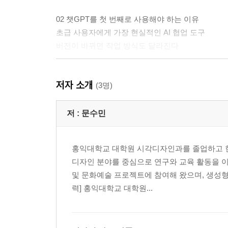
02 챗GPT를 첫 번째로 사용해야 하는 이유
초급 사용자에게 가장 현실적인 AI 협업 도구
버전이 바뀌면 작업 방식도 달라진다
03 먼저, 챗GPT에 가입하기
저자 소개
챗GPT 계정 생성과 설정법
(3명)
04 챗GPT, 무료로 쓸까? 유료로 쓸까?
저 :
문수민
무료는 시작, 유료는 실무를 위한 선택
챗GPT 유료 버전 가입 단계별 가이드
홍익대학교 대학원 시각디자인과를 졸업하고 현
알아두기·챗GPT Go 플랜
디자인 분야를 중심으로 연구와 교육 활동을 
알아두기·구독 서비스
및 문화예술 프로젝트에 참여해 왔으며, 생성형 
의외로 잘 모르는 유료 구독 취소하는 법
력] 홍익대학교 대학원...
05 구석구석 챗GPT 화면의 다양한 기능 익히기
챗GPT 화면 구성 알아보기