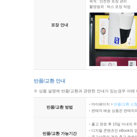
목적 : 안전한 포장 관리
영상 생성을 위한 프롬프트 작성 7가지 법칙
촬영범위 : 박스 포장 작업
02 챗GPT와 소라(Sora)로 영상을 만들면?
포장 안내
구체적인 영상 프롬프트 작성법
03 챗GPT 계정으로 영상 생성하기
소라(Sora) 실행하기
알아두기·챗GPT 요금제 기준 영상 생성법
소라(Sora) 메인 화면 살펴보기
반품/교환 안내
04 소라(Sora), 어떻게 생겼을까?
※ 상품 설명에 반품/교환과 관련한 안내가 있는경우 아래 
캐릭터를 등록하고 호출하기
마이페이지 >
반품/교환 신청
반품/교환 방법
05 댄싱 강아지를 캐스팅하여 상품 광고 영상 만들
판매자 배송 상품은 판매자와
댄스 챌린지 강아지 영상 생성하기
출고 완료 후 10일 이내의 
캐릭터 등록하기
디지털 콘텐츠인 eBook의 
반품/교환 가능기간
상품을 홍보하는 영상 생성하기