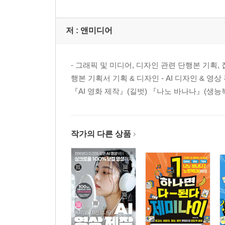
07 업로드 기능으로 문서 번역하기
저 :
앤미디어
AI를 활용한 번역을 잘하려면?
알아두기·파일 업로드 제한
파일 업로드로 문서를 번역하는 방법
- 그래픽 및 미디어, 디자인 관련 단행본 기획, 집필
PDF 문서를 챗GPT에 첨부하여 번역하기
행본 기획서 기획 & 디자인 - AI 디자인 & 영
『AI 영화 제작』(길벗) 『나노 바나나』(생능북
08 판매 엑셀 데이터 생성과 마케팅 도움 받기
엑셀 없이 데이터 분석하기
챗GPT로 매장 판매 데이터를 분석하고 활용하기
작가의 다른 상품
09 외국어 대화도 실시간 OK! 동시 번역 사용하기
챗GPT 보이스(Voice)로 언어 장벽 없이 대화하기
알아두기·챗GPT 음성 입력 vs 보이스 모드, 답변
10 시간을 절약하는 영상 강의 스마트 정리 방법
챗GPT 확장 프로그램으로 영상 정리하기