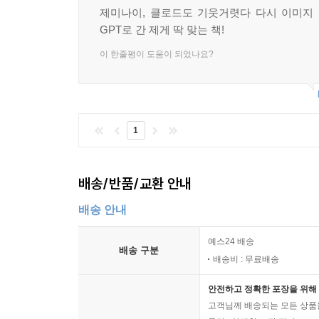
포장과 연출 이미지 생성하기
제미나이, 클로드도 기웃거렷다 다시 이미지 2
알아두기·음식 사진만으로 레시피 알아내기
GPT로 간 제게 딱 맞는 책!
이 한줄평이 도움이 되었나요?
08 내 일상 사진으로 캐리커처 만들기
불필요한 인물 삭제하기
이미지 옵션으로 스타일 지정하기
1
09 실전! 브랜드 기획부터 디자인 제작까지
브랜드 콘셉트 기획하기
챗GPT로 브랜드 아이덴티티(BI) 시안 제작하기
배송/반품/교환 안내
10 프레젠테이션을 위한 슬라이드 디자인하기
배송 안내
프레젠테이션 슬라이드 구성하기
예스24 배송
슬라이드 레이아웃과 이미지 생성하기
배송 구분
배송비 : 무료배송
PART 05 영상도 된다! 챗GPT 실전 영상 제작하기
안전하고 정확한 포장을 위해 
01 원하는대로, 영상 프롬프트 작성 노하우
고객님께 배송되는 모든 상품을
AI 영상 왜 필요할까?