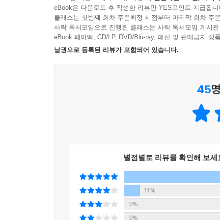
단계적으로 이미지를 설계하는 방법
eBook은 다운로드 후 작성한 리뷰만 YES포인트 지급됩니
알아두기·프롬프트 레이어링이란?
클래스는 첫번째 회차 주문확정 시점부터 마지막 회차 주문
사락 독서모임으로 진행된 클래스는 사락 독서모임 게시판
eBook 페이백, CD/LP, DVD/Blu-ray, 패션 및 판매금
04 챗GPT로 일상 사진을 증명 사진으로 만들려면?
낱권으로 등록된 리뷰가 포함되어 있습니다.
측면 얼굴을 정면 얼굴로 바꾸기
이미지 비율 변경하기
증명 사진 만들기
45
명
알아두기·챗GPT에서 완벽하게 인물 동일성 유지하
05 사진 이미지를 일러스트 로고로 만들려면?
사진 이미지를 일러스트 이미지로 변경하기
일러스트 로고 생성하기
로고가 적용된 패키지 이미지 만들기
별점별로 리뷰를 확인해 보세
알아두기·AI 이미지 생성 결과물의 포맷 차이 이해
11%
06 인물을 유지하면서 포즈와 의상을 교체하려면?
0%
인물 포즈 변경하기
0%