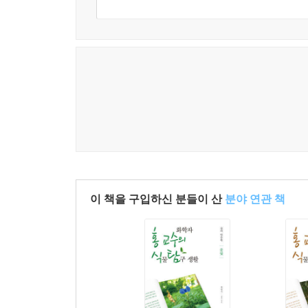
- 김문수 (전) 경기도지사,전) 고용노동부장관)
꽃이 전하는 인간과 문화의 역사
평생을 바쳐 꽃을 가꾼 김재서 박사가 펼쳐 보이는
꽃은 인간의 삶과 가장 가까이 있으면서도 가장 깊은
때 꽃이 의사전달의 수단으로 사용되기 때문이다. 
함께했다.
인류와 이렇게 오랫동안 함께한 꽃이지만 정작 꽃이
점에서 김재서 박사의 책은 단순한 화훼花卉 안내서가
김재서 박사는 평생을 흙과 물, 그리고 꽃의 숨
연구하며, 꽃의 생태와 재배 기술뿐 아니라 꽃이 인
이 책을 구입하신 분들이 산
분야 연관 책
꽃 온실에서 온도를 살피고, 계절마다 피어나는 
단순한 지식의 축적이 아니라 자연과 깊은 대화의 
우리에게 건네는 철학적 문답지다.
이 책의 가장 큰 특징은 꽃을 단순한 식물학적 대
자연과 인문을 잇는 하나의 교양서이자 문화 기록이라
따라 체계적으로 소개하면서도, 그 꽃이 지닌 역사와 
그리고 인간의 감정과 기억 속에서 꽃이 어떻게 