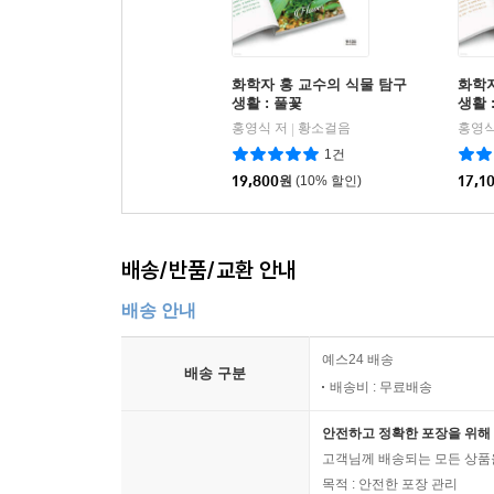
‘이야기로서의 생명’으로 바라보게 한다.
이 책을 읽다 보면 꽃이 단지 아름다운 장식이 아니
온몸으로 불태우는 꽃들을 통해 ‘찰나의 숭고함’을 
화학자 홍 교수의 식물 탐구
화학자
생활 : 풀꽃
생활 
현대인들에게 묵직한 위로를 건넨다. 3부 ‘구근류
홍영식 저
황소걸음
홍영식
|
구근의 모습에서 저자는 ‘인내’와 ‘희망’이라는 인
1건
자리를 지키는 나무꽃들을 통해 인생의 연륜과 성
19,800
원
(10% 할인)
17,1
오늘날 우리는 자연과 점점 멀어지는 시대를 살고
여유도 줄어들고 있다. 이러한 때에 이 책은 꽃 
화단에서, 혹은 집 안의 작은 화분 속에서 만나는 
배송/반품/교환 안내
필자는 오랫동안 공직에서 일하면서 농업과 자연의 
배송 안내
인간의 생명과 문화, 그리고 자연의 질서를 지켜 온
인간이 자연과 함께 살아가는 방법을 배우는 과정이
예스24 배송
인간의 공존을 보여주는 귀중한 실천이라 생각한다
배송 구분
배송비 : 무료배송
꽃은 스스로의 계절을 속이지 않는다. 피어야 할 때
준다. 이 책을 통해 독자들은 꽃의 아름다움을 넘어
안전하고 정확한 포장을 위해 
스쳐 지나가는 풍경이 아니라 하나의 이야기로 다
고객님께 배송되는 모든 상품을
목적 : 안전한 포장 관리
사랑하는 원예가들에게는 더없이 친절한 길잡이가 