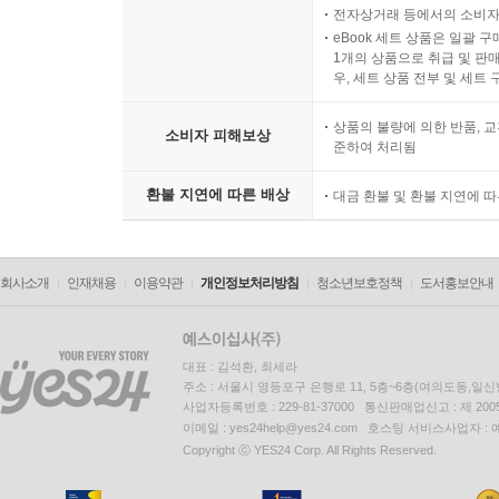
전자상거래 등에서의 소비자
eBook 세트 상품은 일괄 
1개의 상품으로 취급 및 판매
우, 세트 상품 전부 및 세트
상품의 불량에 의한 반품, 교
소비자 피해보상
준하여 처리됨
환불 지연에 따른 배상
대금 환불 및 환불 지연에 
회사소개
인재채용
이용약관
개인정보처리방침
청소년보호정책
도서홍보안내
대표 : 김석환, 최세라
주소 : 서울시 영등포구 은행로 11, 5층~6층(여의도동,일신
사업자등록번호 : 229-81-37000 통신판매업신고 : 제 200
이메일 : yes24help@yes24.com 호스팅 서비스사업자 :
Copyright ⓒ YES24 Corp. All Rights Reserved.