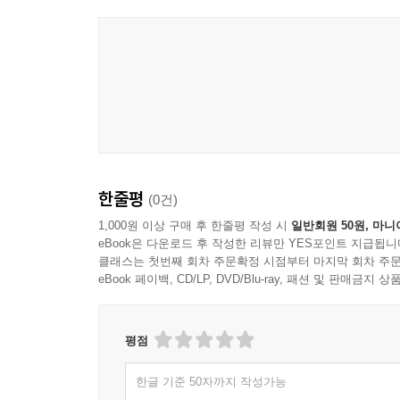
흘리는 사람이 대접받는 사회를 꿈꾸는 저의 신념과
따뜻한 위로다.
자기 분야에서 평생을 바친 ‘장인’의 뒷모습을 진심
높인 진정한 장인이다. 그는 단순히 꽃을 팔아 이윤
위해 연구하는 애국자다.
더욱이 그가 운영하는 ‘우리화훼종묘’는 가족 경영 농
모습은 우리 농촌이 나아가야 할 지속 가능한 미래를
이 책은 자연과 인문을 잇는 훌륭한 교양서이다. 
한줄평
(0건)
꽃말과 문학적 메타포Metaphor를 풀어내는 대목
감정과 기억을 담아내는 ‘문화적 존재’로 존중해 왔
1,000원 이상 구매 후 한줄평 작성 시
일반회원 50원, 마니
eBook은 다운로드 후 작성한 리뷰만 YES포인트 지급됩니
우리는 지금 인공지능과 가상 세계가 지배하는 첨
클래스는 첫번째 회차 주문확정 시점부터 마지막 회차 주문
갈증을 느낀다. 콘크리트 빌딩 숲에서 지친 현대인
eBook 페이백, CD/LP, DVD/Blu-ray, 패션 및 판매금
꽃을 돌보는 행위가 인간성을 회복하는 가장 숭고한
이 책이 전국의 화훼 농가는 물론, 삶의 무게에 
평생을 바쳐 일궈온 화훼 연구실의 온기가 독자 여
평점
풍요롭고 아름답게 만들어 가기를 기대한다. 대
한글 기준 50자까지 작성가능
진심으로 축하드린다.