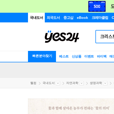
국내도서
외국도서
중고샵
eBook
크레마클럽
C
빠른분야찾기
베스트
신상품
이벤트
바이백
매
웰컴
국내도서
자연과학
생명과학