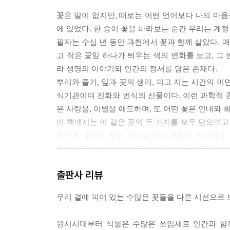
꽃은 말이 없지만, 때로는 어떤 언어보다 나의 마음
에 있었다. 한 송이 꽃을 바라보는 순간 우리는 계
필자는 수십 년 동안 과천에서 꽃과 함께 살았다. 
고 작은 꽃잎 하나가 틔우는 색의 변화를 보고, 그
라 생명의 이야기와 인간의 정서를 담은 존재다.
뿌리와 줄기, 잎과 꽃의 생리, 피고 지는 시간의 
식기관이며 진화와 번식의 산물이다. 이런 과학적 
은 사랑을, 이별을 애도하며, 또 어떤 꽃은 인내와
이 책에서는 이 같은 꽃의 두 가지를 모두 담으려고 
준으로 나눴다. 꽃이 가지고 있는 과학적 속성이다.
적 메타포metaphor와 우리 삶에 건네는 위로의 
닌 ‘이야기로서의 생명’으로 다뤄봤다.
출판사 리뷰
1부, 한철을 찬란히 사는 빛 ‘초화류草花類’. 짧
포인세티아, 가을 담벼락의 맨드라미, 가을 들판의 
우리 곁에 피어 있는 수많은 꽃들을 다른 시선으로 
을 온전히 태운다’는 것이 무엇인지, 그 강렬한 생
라기의 진실이나 백일홍과 배롱나무의 차이처럼, 
원시시대부터 식물은 수많은 쓰임새로 인간과 함께
2부, 해마다 다시 깨어나는 숨 ‘숙근류宿根類’. 