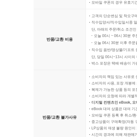
모바일 쿠폰의 경우 유효기간(
고객의 단순변심 및 착오구
직수입양서/직수입일서중 일
단, 아래의 주문/취소 조건인
오늘 00시 ~ 06시 30분 
반품/교환 비용
오늘 06시 30분 이후 주문
직수입 음반/영상물/기프트 
단, 당일 00시~13시 사이
박스 포장은 택배 배송이 가
소비자의 책임 있는 사유로 
소비자의 사용, 포장 개봉에 
복제가 가능한 상품 등의 포장을 
소비자의 요청에 따라 개별
디지털 컨텐츠인 eBook, 
eBook 대여 상품은 대여 기
모바일 쿠폰 등록 후 취소/환
반품/교환 불가사유
중고상품이 구매확정(자동 
LP상품의 재생 불량 원인이 기
시간의 경과에 의해 재판매가