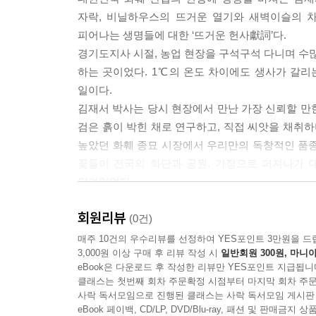
이야기도 담으려 노력했다. 아무쪼록 이 책이 작은 
자락, 비닐하우스의 뜨거운 열기와 새벽이슬의 차
이와 생명의 아름다움을 느끼게 된다면 더없이 기쁠 
피어나는 생명들에 대한 ‘뜨거운 헌사獻詞’다.
석에 작은 화단 하나를 가꾸게 되기를 소망한다. 더
경기도지사 시절, 농업 현장을 구석구석 다니며 수많
고 행복도 함께 피어나길 기대한다.
하는 곳이었다. 1℃의 온도 차이에도 생사가 갈리
책을 출간할 수 있도록 꽃의 기원, 명칭, 분포, 전
일이다.
감사드린다. 또한 우리화훼종묘(주)에서 평생을 함
김재서 박사는 당시 현장에서 만난 가장 신뢰할 만한
고마움과 기쁨을 나눈다. 이 척박한 땅에서 아름다운
검은 흙이 박힌 채로 연구하고, 직접 씨앗을 채취하
높았던 화훼 종묘 시장에서 우리만의 독창적인 품종
2026년 初夏 청계산 기슭 우리화훼종묘 연구실에서
꽃들이 전국의 화단과 공원, 가정으로 퍼져나가 
저자 이학박사
담겨있었다.
김재서
책을 보면서 저자의 꽃을 바라보는 시선이 얼마나 깊
회원리뷰
‘생애 주기’에 대한 통찰이 담겨있다. 1부 ‘초
(0건)
--- 본문 중에서
‘숙근류’에서는 시련을 견디고 다시 일어나는 ‘회복
매주 10건의 우수리뷰를 선정하여 YES포인트 3만원을 드
3,000원 이상 구매 후 리뷰 작성 시
일반회원 300원, 마니아
‘목본류’에서 세월의 나이테를 품고 흔들림 없이
eBook은 다운로드 후 작성한 리뷰만 YES포인트 지급됩니
받았다.
클래스는 첫번째 회차 주문확정 시점부터 마지막 회차 주문
노동의 가치가 땅에 떨어졌다는 말을 많이 한다. 쉽
사락 독서모임으로 진행된 클래스는 사락 독서모임 게시판
피기 위해서는 반드시 그에 합당한 시간과 보살핌이
eBook 페이백, CD/LP, DVD/Blu-ray, 패션 및 판매금