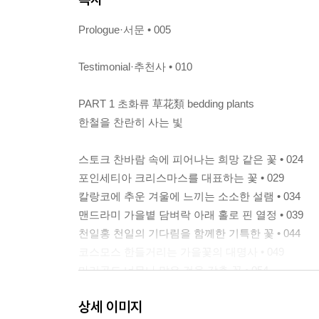
Prologue·서문 • 005
Testimonial·추천사 • 010
PART 1 초화류 草花類 bedding plants
한철을 찬란히 사는 빛
스토크 찬바람 속에 피어나는 희망 같은 꽃 • 024
포인세티아 크리스마스를 대표하는 꽃 • 029
칼랑코에 추운 겨울에 느끼는 소소한 설램 • 034
맨드라미 가을볕 담벼락 아래 홀로 핀 열정 • 039
천일홍 천일의 기다림을 함께한 기특한 꽃 • 044
코스모스 한들거리는 가을꽃의 대명사 • 049
마리골드 너무나 많은 것을 갖춘 꽃 • 054
나팔꽃 여름 아침의 상징 • 059
상세 이미지
백일홍 배롱나무와는 다른 백일의 붉은 꽃 • 064