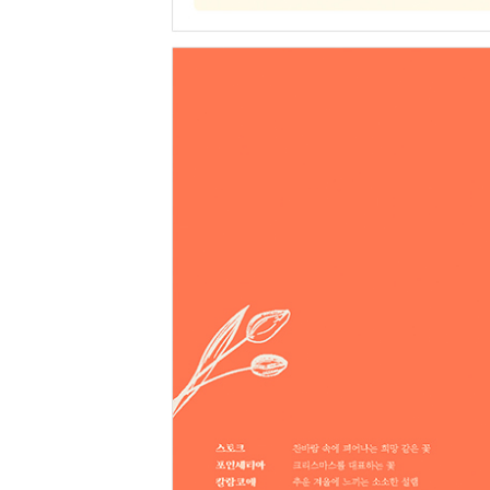
수국 보랏빛 폭신한 태양의 꽃 • 276
라일락 첫사랑의 기억만큼 잊혀지지 않는 향기를 가진 
철쭉 진달래 사라진 자리에 봄을 안고 오다 • 286
목련 나무에 피는 연꽃, 우아한 봄의 전령사 • 291
산수유꽃 봄의 시작과 희망의 상징 • 296
벚꽃 꽃구경 중에 최고, 분홍 빛으로 흩날리는 축제의 꽃
개나리 따뜻한 봄을 가져다주는 가장 친근한 꽃 • 30
진달래 분홍치마를 입고 찾아오는 봄 처녀 같은 꽃 • 
매화 기품(氣品)있는 봄의 전령사 • 316
동백 보고 있으면 마음이 뭉클해지는 꽃 • 321
장미 인류를 열광시킨 꽃의 여왕 • 326
Book Review·서평 • 332
Glossary·용어해설 • 340
Bibliography·참고문헌 • 348