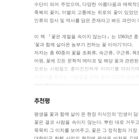
수단이 되어 주었으며, 다양한 아름다움과 매력적
미는 숙근류는 ‘지속성’과 ‘회복력’의 상징이다. 
축복의 꽃이, 이별의 고통에는 위로의 꽃이 있었던
까지 담았다. 해를 거듭할수록 깊어지는 뿌리처럼,
인류의 정서 및 역사를 담은 존재라고 봐도 과언이 
다시 일어나고, 져도 다시 피어나는 생명력 말이다.
3부, 땅속에 숨은 봄의 불씨 ‘구근류球根類’. 보
이 책 『꽃은 계절을 속이지 않는다』는 1963년 
다움, 인내의 힘을 보여주는 아마릴리스, 겨울의 
‘꽃과 함께 살아온 농부가 전하는 꽃 이야기’이다.
립과 수선화가 전하는 봄의 설렘은 사실 차가운 흙 
저자는 총 60종의 꽃을 초화류, 숙근류, 구근류,
하듯, 구근류의 세계는 ‘침묵 속의 약동’을 상징한다
어원, 꽃에 깃든 문학적 메타포 및 해당 꽃과 관련
4부, 세월을 품고 세는 나이테 ‘목본류木本類’. 
모르는 사람들도 흥미진진하게 이야기를 따라가며 
은 무궁화, 여름날의 능소화와 배롱나무, 그리고 봄
키우기를 원하는 사람들을 위해 꽃의 규모와 생애주기
이자, 인간에게 쉼과 풍경을 제공하는 자연의 선물이
점이 특징이다.
는 삶의 무게와 인내, 그리고 연륜의 향기가 있다. ‘
꽃을 바라보는 일은 결국 자연을 이해하는 일이자 인
추천평
그리스, 로마 사람들은 잘 몰랐던 해바라기의 진실이
이 있고, 긴 시간 묵묵히 뿌리를 내리는 삶이 있으며
상징하는 꽃 칼랑코에, 오해로 인해 생긴 슬픈 사랑
며, 때로는 자신의 삶을 비추어 보게 된다.
평생을 꽃과 함께 살아 온 현장 지식인의 ‘인생이 담
들려주는 흥미진진한 이야기는 독자들에게 좋은 인
꽃으로부터 교훈을 얻기도 한다. 꽃은 자기의 계절을
꽃은 결코 사람을 속이지 않는다. 뿌린 대로 거두고
대해 더 관심을 가지고 접근하게 되는 계기가 되어 
인다. 인간이 꽃을 배우는 이유는 바로 여기에 있다. ‘
묵묵히 그 이치를 보여주고, 꽃은 그 정직함의 가장
이 책은 수십 년 동안 꽃과 함께 살면서 꽃과 나눈
대한민국 화훼 산업의 현장에 평생을 바쳐온 김재