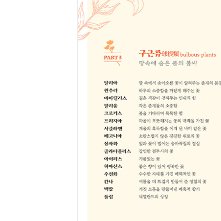
베고니아 소란스럽지 않은 잔잔한 위로의 꽃 • 209
상사화 잎과 꽃이 벌이는 숨바꼭질의 결실 • 214
글라디올러스 강인한 검투사의 꽃 • 219
아이리스 기품있는 꽃 • 224
히아신스 좋은 향이 있어 행복한 꽃 • 229
수선화 수수한 자태를 가진 매력적인 꽃 • 234
칸나 여름을 더 뜨겁게 만들어 준 정열의 꽃 • 239
백합 거짓 소문을 만들어낸 매혹적 향기 • 244
튤립 네덜란드의 상징 • 249
PART 4 목본류木本類 woody plants
세월을 품고 세는 나이테
배롱나무 힘들었던 시절을 지탱해 준 아룸다운 꽃 • 
무궁화 피고 지고 또 피는 우리 민족 같은 꽃 • 261
능소화 골목을 가득 채우는 주황빛 여름꽃 • 266
모란 인생의 희망 같은 꽃 • 271