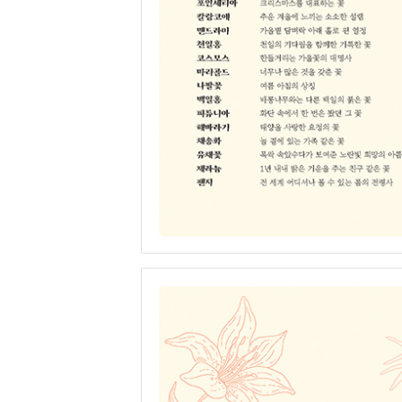
거베라 추억이 생기는 순간을 함께하는 꽃 • 137
금계국 여름의 코스모스 • 142
작약 화려하지만 고개를 숙이며 겸손함을 보이는 • 1
금낭화 선비의 자태가 빛나는 금주머니 꽃 • 152
카네이션 가족에 대한 고마움을 표현하세요 • 157
복수초 봄바람을 타고 온누리에 행복을 • 162
국화 장례식장을 지키는 기품있는 흰 꽃 • 167
PART 3 구근류球根類 bulbous plants
땅속에 숨은 봄의 불씨
달리아 땅 속에서 솟아오른 꽃이 알려주는 존재의 본질
원추리 하루의 소중함을 깨닫게 해주는 꽃 • 179
아마릴리스 짙은 색감이 전해주는 인내의 힘 • 184
알리움 작은 존재들의 소중함 • 189
크로커스 봄을 기다리며 묵묵한 힘 • 194
프리지아 마음이 흐뭇해지는 봉의 매력을 가진 꽃 • 
시클라멘 겨울의 혹독함을 이겨 낸 나비 같은 꽃 • 2