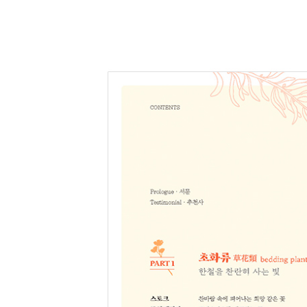
피튜니아 화단 속에서 한 번은 봤던 그 꽃 • 069
해바라기 태양을 사랑한 요정의 꽃 • 074
채송화 늘 곁에 있는 가족 같은 꽃 • 079
유채꽃 폭싹 속았수다가 보여준 노란빛 희망의 아름다움
제라늄 1년 내내 밝은 기운을 주는 친구 같은 꽃 • 08
팬지 전 세계 어디서나 볼 수 있는 봄의 전령사 • 09
PART 2 숙근류宿根類 perennials
해마다 다시 깨어나는 숨
옥잠화 순백의 꽃이 전해주는 은은한 향기 • 102
안개꽃 조연의 품격 • 107
스파티필룸 평화의 백합이란 별칭이 너무나 잘 어울리는
구절초 소박한 우리의 모습을 닮은 꽃 • 117
핑크뮬리 가을을 핑크빛으로 물들이는 • 122
용담 겨울 문 앞에서 만난 올가을의 마지막 꽃 • 127
연꽃 깨달음을 주는 경이로운 영감의 존재 • 132