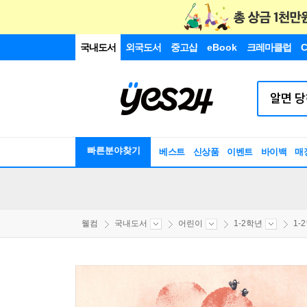
국내도서
외국도서
중고샵
eBook
크레마클럽
C
빠른분야찾기
베스트
신상품
이벤트
바이백
매
웰컴
국내도서
어린이
1-2학년
1-