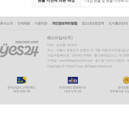
환불 지연에 따른 배상
대금 환불 및 환불 지연에 
회사소개
인재채용
이용약관
개인정보처리방침
청소년보호정책
도서홍보안내
대표 : 김석환, 최세라
주소 : 서울시 영등포구 은행로 11, 5층~6층(여의도동,일신
사업자등록번호 : 229-81-37000 통신판매업신고 : 제 200
이메일 : yes24help@yes24.com 호스팅 서비스사업자 :
Copyright ⓒ YES24 Corp. All Rights Reserved.