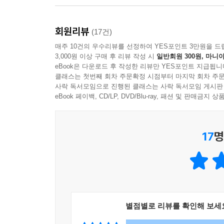
서로의 이야기에 귀 기울이는 마음, 세대를 넘어 
회원리뷰
(17건)
이 작품은 또한 서로에게 귀 기울이는 마음에 대해
매주 10건의 우수리뷰를 선정하여 YES포인트 3만원을 드
3,000원 이상 구매 후 리뷰 작성 시
일반회원 300원, 마니아
과정은 세대를 넘어 이어지는 우정의 의미를 따뜻하게
eBook은 다운로드 후 작성한 리뷰만 YES포인트 지급됩니
그 속에 담긴 다정한 이야기들로 말이에요.”라
클래스는 첫번째 회차 주문확정 시점부터 마지막 회차 주문
어린이와 어른 모두에게 잔잔한 여운을 남깁니다.
사락 독서모임으로 진행된 클래스는 사락 독서모임 게시판
eBook 페이백, CD/LP, DVD/Blu-ray, 패션 및 판매금
감각적인 그림으로 완성한 소리의 세계
17
명
세계 일러스트레이션 어워즈(WIA) 수상 작가인
작품 세계를 펼쳐 보입니다. 잉크가 자연스럽게 번
더해 세련되면서도 생동감 넘치는 화면을 만들어 
감각적으로 펼쳐 보이며, 독자들을 마법 같은 소리
별점별로 리뷰를 확인해 보세