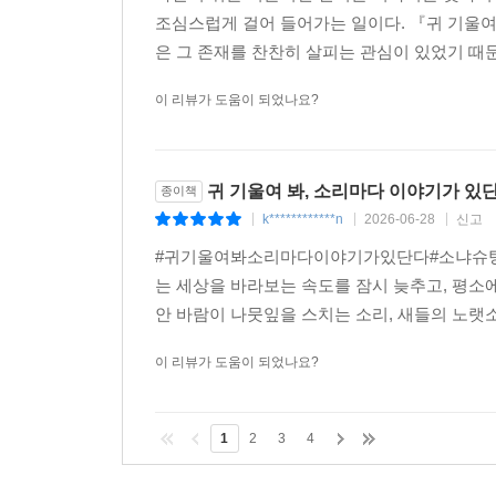
조심스럽게 걸어 들어가는 일이다. 『귀 기울여
은 그 존재를 찬찬히 살피는 관심이 있었기 때문
이 리뷰가 도움이 되었나요?
귀 기울여 봐, 소리마다 이야기가 있
종이책
k************n
2026-06-28
신고
|
|
|
#귀기울여봐소리마다이야기가있단다#소냐슈탕글
는 세상을 바라보는 속도를 잠시 늦추고, 평소
안 바람이 나뭇잎을 스치는 소리, 새들의 노랫소
이 리뷰가 도움이 되었나요?
1
2
3
4