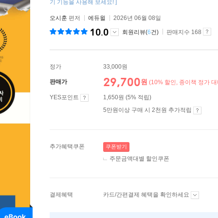
기 기능을 사용해 보세요! ]
오시훈
편저
에듀윌
2026년 06월 08일
10.0
회원리뷰(
6
건)
판매지수 168
정가
33,000원
29,700
원
판매가
(10% 할인, 종이책 정가 대
YES포인트
1,650원 (5% 적립)
5만원이상 구매 시 2천원 추가적립
추가혜택쿠폰
쿠폰받기
주문금액대별 할인쿠폰
결제혜택
카드/간편결제 혜택을 확인하세요