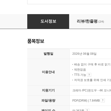
2026 에듀윌 공인중개사 2차 기출변형 예상문
도서정보
리뷰/한줄평
(2/4)
품목정보
발행일
2026년 06월 08일
배송 없이 구매 후 바로 읽
제한없음
이용안내
TTS 가능
저작권 보호를 위해 인쇄 기
지원기기
크레마 /PC(윈도우 - 4K 모
파일/용량
PDF(DRM) | 7.84MB
페이지 수
약 363쪽