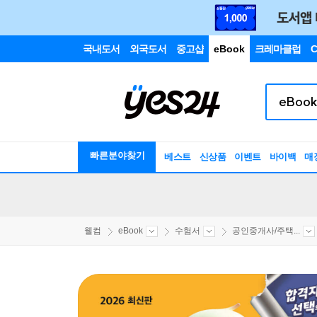
국내도서
외국도서
중고샵
eBook
크레마클럽
C
빠른분야찾기
베스트
신상품
이벤트
바이백
매
웰컴
eBook
수험서
공인중개사/주택...