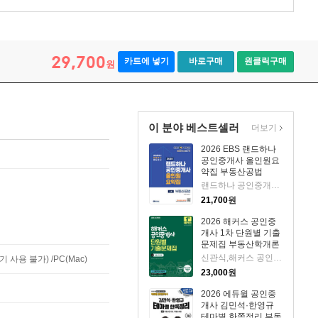
29,700
카트에 넣기
바로구매
원클릭구매
원
이 분야 베스트셀러
더보기
2026 EBS 랜드하나
공인중개사 올인원요
약집 부동산공법
랜드하나 공인중개사시험 연구소 저
21,700
원
2026 해커스 공인중
개사 1차 단원별 기출
문제집 부동산학개론
신관식,해커스 공인중개사시험 연구소 저
사용 불가) /PC(Mac)
23,000
원
2026 에듀윌 공인중
개사 김민석·한영규
테마별 한쪽정리 부동