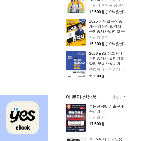
산공시법·부동산세법
김민석,한영규 공편저
13,500
원
(10% 할인)
2026 에듀윌 공인중
개사 임선정 합격서
공인중개사법령 및 중
개실무
임선정 편저
15,300
원
(10% 할인)
2026 EBS 랜드하나
공인중개사 올인원요
약집 부동산공시법
랜드하나 공인중개사시험 연구소 저
19,600
원
이 분야 신상품
더보기
부동산공법 기출문제
총정리
강신갑 저
17,500
원
2026 위패스 공인중