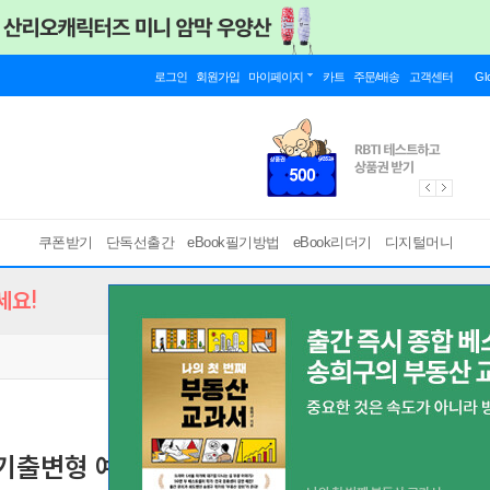
로그인
회원가입
마이페이지
카트
주문/배송
고객센터
Gl
쿠폰받기
단독선출간
eBook필기방법
eBook리더기
디지털머니
세요!
차 기출변형 예상문제집 부동산공법
[ 스마트한 PDF 필