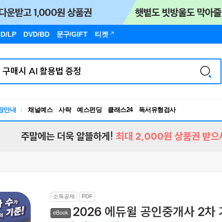
D/LP
DVD/BD
문구
/GIFT
티켓
장안내
채널예스
사락
예스펀딩
클래스24
독서유형검사
RBTI Lab
독서유형검사
주말에는 더욱 알뜰하게!
최대 2,000원 상품권 받으
소득공제
PDF
2026 에듀윌 공인중개사 2
eBook