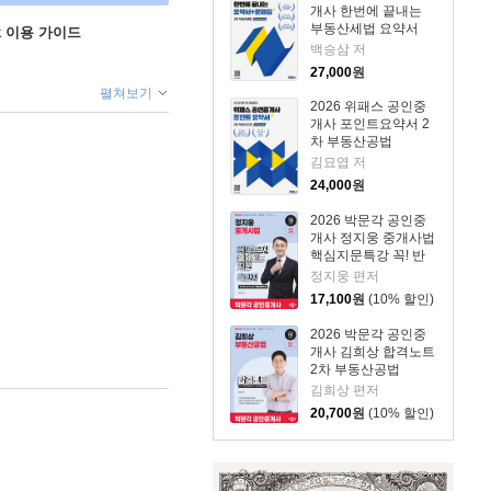
개사 한번에 끝내는
부동산세법 요약서
ok 이용 가이드
+문제집
백승삼 저
27,000
원
펼쳐보기
2026 위패스 공인중
개사 포인트요약서 2
차 부동산공법
김묘엽 저
24,000
원
2026 박문각 공인중
개사 정지웅 중개사법
핵심지문특강 꼭! 반
드시 출제되는 지문
정지웅 편저
(꼭반지)
17,100
원
(10% 할인)
2026 박문각 공인중
개사 김희상 합격노트
2차 부동산공법
김희상 편저
20,700
원
(10% 할인)