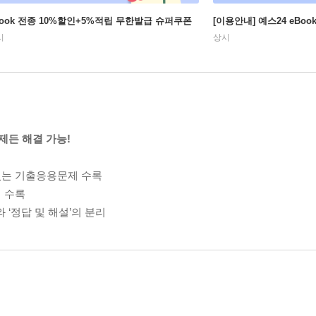
Book 전종 10%할인+5%적립 무한발급 슈퍼쿠폰
[이용안내] 예스24 eBo
시
상시
든 해결 가능!
 있는 기출응용문제 수록
제 수록
 ‘정답 및 해설’의 분리