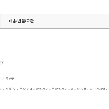
제집 부동산공법
배송/반품/교환
기
능 제공 안함
니터 미지원) /아이폰 /아이패드 /안드로이드폰 /안드로이드패드 /전자책단말기(저사양 기기 