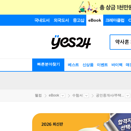
국내도서
외국도서
중고샵
eBook
크레마클럽
C
빠른분야찾기
베스트
신상품
이벤트
바이백
매
웰컴
eBook
수험서
공인중개사/주택...