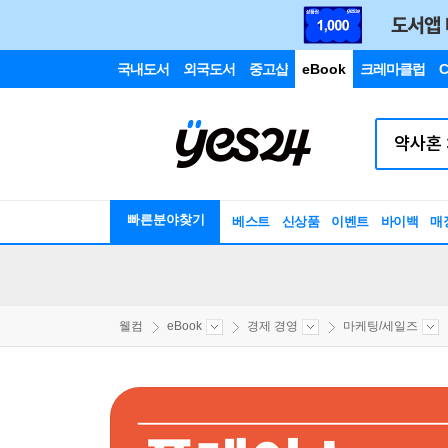
국내도서
외국도서
중고샵
eBook
크레마클럽
C
빠른분야찾기
베스트
신상품
이벤트
바이백
매
웰컴
eBook
경제 경영
마케팅/세일즈