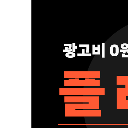
9장. 신규 고객을 불러 모으는 대표 사진
10장. 10초 안에 이탈을 막는 플레이스 메인 화면 
11장. 새벽 2시의 고객도 놓치지 않는 예약 시스템
12장. 매출 3배 만드는 전환율 10단계 전략
13장. 제철 코어 마케팅: 계절을 무기로 쓰는 법
Part 5. 다시 찾아오는 고객을 만들기
14장. 왜 매출이 올라도 남는 게 없을까: LTV의 비밀
15장. 멤버십과 피크엔드 법칙으로 재방문 설계하
16장. 0원짜리 메시지로 트리거를 만들어라
Part 6. 플레이스라는 매출 엔진 이해하기
17장. 모든 마케팅의 종착역, 플레이스
18장. 광고는 마지막이다
19장. 4주 실행 로드맵: 오늘부터 시작하세요
에필로그. 사장님, 이제 당신이 마케팅의 주인입니