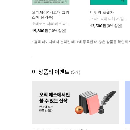
오디세이아 (고대 그리
니체의 초월자
스어 완역본)
프리드리히 니체 저/김철 편역
호메로스 저/페테르 파울 루벤스 그림/박문재 역
현대지성
|
12,500
원
(0% 할인)
19,800
원
(10% 할인)
검색 페이지에서 선택된 태그에 등록된 더 많은 상품을 확인해 
이 상품의 이벤트
(5개)