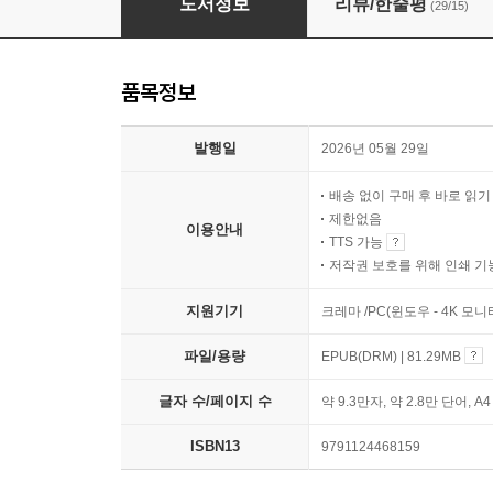
도서정보
리뷰/한줄평
(29/15)
품목정보
발행일
2026년 05월 29일
배송 없이 구매 후 바로 읽
제한없음
이용안내
TTS 가능
저작권 보호를 위해 인쇄 기
지원기기
크레마 /PC(윈도우 - 4K 모
파일/용량
EPUB(DRM) | 81.29MB
글자 수/페이지 수
약 9.3만자, 약 2.8만 단어, A
ISBN13
9791124468159