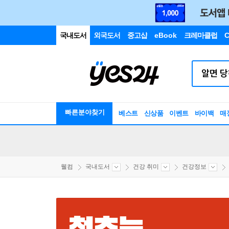
국내도서
외국도서
중고샵
eBook
크레마클럽
C
빠른분야찾기
베스트
신상품
이벤트
바이백
매
웰컴
국내도서
건강 취미
건강정보