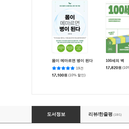
몸이 메마르면 병이 된다
100세의 벽
17,820
원
(10
19건
17,100
원
(10% 할인)
척추는 습관을 기억한다
도서정보
리뷰/한줄평
(18/1)