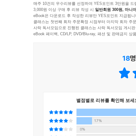
허리 건강을 위해 서서 일하자
매주 10건의 우수리뷰를 선정하여 YES포인트 3만원을 드
3,000원 이상 구매 후 리뷰 작성 시
일반회원 300원, 마니아
어른이 되고 그리 열심히 달린 것이 처음이었을 것
eBook은 다운로드 후 작성한 리뷰만 YES포인트 지급됩니
“결론부터 말하면, 서서 일하는 것은 허리 건강을 
아프지 않았다면 더 많이 안아주고 더 열심히 놀아
클래스는 첫번째 회차 주문확정 시점부터 마지막 회차 주문
분들이 많은데, 나는 항상 오히려 좋다고 이야기
사락 독서모임으로 진행된 클래스는 사락 독서모임 게시판
기억해 주는 것이다. “아빠가 그때 이랬지”, “우리
앉아서 쉬기도 하고 식사 시간에는 앉아서 식사한다.
eBook 페이백, CD/LP, DVD/Blu-ray, 패션 및 판매금
---pp.170-171
저자는 디스크 수술을 받은 이후 삶이 많이 달라졌
18
명
‘어떻게 하면 평소에 허리 건강을 관리할까?’에 대
고생할 때부터 통증이 심하면 종종 서서 일하면서 버
서서 일할 수 있는 환경을 만든다는 목적에 들어
노트북을 올려놓아서 시작하시는 분들도 계시는데, 조
서서 일하지 못하는 때도 있으실 것이다. 그러면 
별점별로 리뷰를 확인해 보세
허리에 좋은 수면 자세는 따로 있다!
17%
“허리에 가장 부담이 적은 자세는 누워 있는 자세이
0%