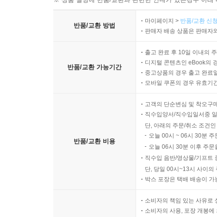
마이페이지 >
반품/교환 신청
반품/교환 방법
판매자 배송 상품은 판매자와
출고 완료 후 10일 이내의 
디지털 콘텐츠인 eBook의 
반품/교환 가능기간
중고상품의 경우 출고 완료일
모바일 쿠폰의 경우 유효기간(
고객의 단순변심 및 착오구
직수입양서/직수입일서중 일
단, 아래의 주문/취소 조건인
오늘 00시 ~ 06시 30분 
반품/교환 비용
오늘 06시 30분 이후 주문
직수입 음반/영상물/기프트 
단, 당일 00시~13시 사이
박스 포장은 택배 배송이 가
소비자의 책임 있는 사유로 
소비자의 사용, 포장 개봉에 