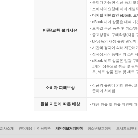
복제가 가능한 상품 등의 포장을 
소비자의 요청에 따라 개별
디지털 컨텐츠인 eBook, 
eBook 대여 상품은 대여 기
모바일 쿠폰 등록 후 취소/환
반품/교환 불가사유
중고상품이 구매확정(자동 
LP상품의 재생 불량 원인이 기
시간의 경과에 의해 재판매가
전자상거래 등에서의 소비자
eBook 세트 상품은 일괄 
1개의 상품으로 취급 및 판매
우, 세트 상품 전부 및 세트
상품의 불량에 의한 반품, 교
소비자 피해보상
준하여 처리됨
환불 지연에 따른 배상
대금 환불 및 환불 지연에 
회사소개
인재채용
이용약관
개인정보처리방침
청소년보호정책
도서홍보안내