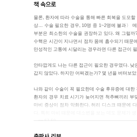
책 속으로
물론, 환자에 따라 수술을 통해 빠른 회복을 도모할
상… 수술 필요한 경우, 10명 중 1~2명에 불과〉
부분은 최소한의 수술을 권장하고 있다. 왜 그럴까
수핵은 시간이 지나면서 점차 몸에 흡수되기 때문에
만성적인 고통에 시달리는 경우라면 다른 접근이 필
안타깝게도 나는 다른 접근이 필요한 경우였다. 낮은
갑지 않았다. 하지만 어쩌겠는가? 몇 년을 버텨보
나와 같이 수술이 꼭 필요한데 수술 후유증에 대한 
환자의 경우 치료 시기가 늦어지면 척추뼈끼리 부
마비 증상이 점차 악화한다. 허리 디스크 때문에 
다. 특히 마비 때문에 대소변을 보는 데도 문제가 
---pp.57-58
출판사 리뷰
15년의 연구 현장을, 15년의 통증과 함께하며 1