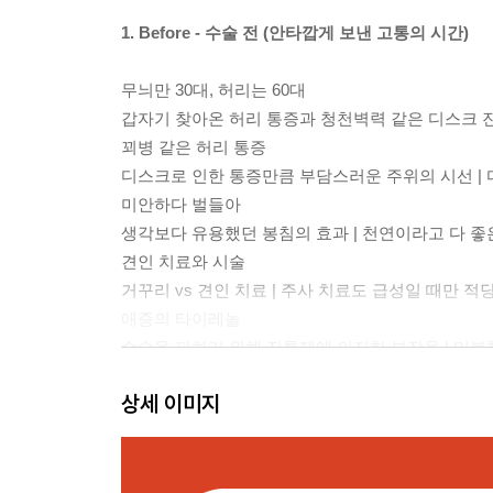
1. Before - 수술 전 (안타깝게 보낸 고통의 시간)
무늬만 30대, 허리는 60대
갑자기 찾아온 허리 통증과 청천벽력 같은 디스크 진단
꾀병 같은 허리 통증
디스크로 인한 통증만큼 부담스러운 주위의 시선 |
미안하다 벌들아
생각보다 유용했던 봉침의 효과 | 천연이라고 다 좋
견인 치료와 시술
거꾸리 vs 견인 치료 | 주사 치료도 급성일 때만 
애증의 타이레놀
수술을 피하기 위해 진통제에 의지한 부작용 | 미봉
검색하다 뜬눈으로 지새운 밤
상세 이미지
수술까지 미련하게 버틴 통증의 시간 | 겁이 난다고
수술만이 정답은 아니다
고통끝에 귀인을 만나다 | 자연 치유로 치유할 수 없
[연구원 TIP] 수술 전: 내 몸의 신호를 데이터로 읽는