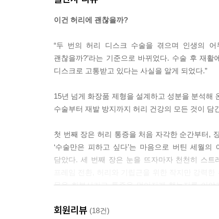
사투하며 깨달은 사실이 있다. 우리 몸의 신경계는 
이건 허리에 괜찮을까?
성’을 지니고 있다는 점이다.
“두 번의 허리 디스크 수술을 겪으며 인생의 어
특히 허리 디스크와 같은 신경 압박성 통증을 장기
괜찮을까?’라는 기준으로 바뀌었다. 수술 후 재활
이를 ‘중추 감작(Central Sensitization)
디스크로 고통받고 있다는 사실을 알게 되었다.”
적기에 시행되는 약물 치료는 단순히 현재의 불편을
전략’으로 활용해야 한다.
15년 넘게 화장품 제형을 설계하고 성분을 분석해 
---p.100
수술부터 재발 방지까지 허리 건강의 모든 것이 담긴
그래서 수술을 마치고 정상적인 몸으로 돌아왔을 
첫 번째 장은 허리 통증을 처음 자각한 순간부터, 
다. 사실 어릴 적부터 달리기는 자신 있던 종목이었
‘수술만은 피하고 싶다’는 마음으로 버틴 세월의
몸으로 몇 년간 지냈으니 자신할 수 없었기에 더욱
담았다. 세 번째 장은 눈을 뜨자마자 천천히 스트
프레임 전환, 허리와 기립근을 위한 작지만 강력한 
덕분에 다음 운동회에서 자신 있게 주자로 ‘이어달리
몸을 회복시키고 통증을 멀어지게 했는지를 이야기
릴 적 출발선에서 들었던 총소리와 코를 스치던 화
중요한 목의 이야기도 함께 담았다.
자를 뒤로 푹 눌러쓰고 앞만 보며 달렸던 것 같다.
회원리뷰
(18건)
슴이 벅차올랐다. 그게 뭐라고 참 오래 기억에 남는