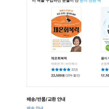
이 책을 구입하신 분들이 산
분야 연관 책
체온회복력
몸이 
박희연 저
바이북스
손원록
|
22건
22,500
원
(10% 할인)
17,1
배송/반품/교환 안내
배송 안내