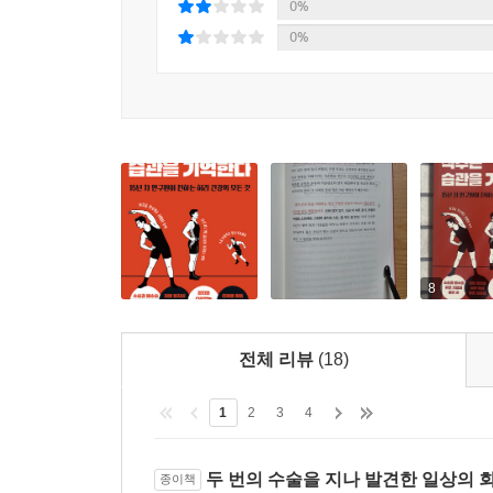
자세지만, 똑바로 누워 있을 때가 가장 부담이 적
0%
것이다.”
0%
허리에 가장 좋은 수면 자세는 ‘요추 전만’을 유지
붙여 줄 수 있고, 그렇게 되면 허리 디스크가 조
할까?
가급적 천장을 보고 바로 누운 후 허리 부근에 작은
역시 목과 허리, 다리 사이의 공간을 베개나 수건으
본인에게 맞는 수준으로 적용해 보면 허리 통증이 
8
척추는 습관을 기억한다
전체 리뷰
(18)
“결국 우리 몸을 지탱하는 힘은 거창한 운동이 아니
스트레칭, 다양한 움직임 시도, 잘 먹고 잘 자기. 
1
2
3
4
결국 통증은 ‘특별히 무리한 하루’의 결과라기보다,
두 번의 수술을 지나 발견한 일상의 
종이책
먼저 바꿀 수 있는 습관은 무엇일까? 첫 번째는 