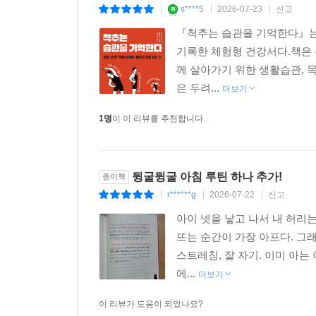
s****5
2026-07-23
신고
|
|
|
루틴이다. 네 번째는 식습관이다. 마지막으로, 수면
『척추는 습관을 기억한다』는 
습관을 따라 움직인다.
기록한 체험형 건강서다.책은 
께 살아가기 위한 생활습관, 
『척추는 습관을 기억한다』는 지금 이 순간에도 
은 두려...
일상으로 돌아갈 힘을 찾기를 진심으로 응원하는 책이
더보기
1명
이 이 리뷰를 추천합니다.
뒹굴뒹굴 아침 루틴 하나 추가!
종이책
r******g
2026-07-22
신고
|
|
|
아이 넷을 낳고 나서 내 허리
뜨는 순간이 가장 아프다. 그래
스트레칭, 잘 자기. 이미 아
에...
더보기
이 리뷰가 도움이 되었나요?