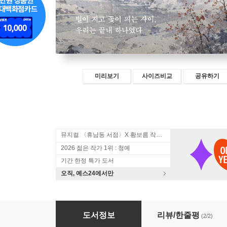
미리보기
사이즈비교
공유하기
뮤지컬 〈휴남동 서점〉X 황보름 작가 북토크
2026 젊은 작가 1위 : 청예
기간 한정 특가 도서
오직, 예스24에서만
기차는 지리산에 멈추고
도서정보
리뷰/한줄평
(2/2)