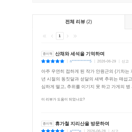
전체 리뷰
(2)
1
산채와 세석을 기억하며
종이책
n************5
2026-06-29
신고
|
|
|
아주 우연히 접하게 된 작가 안원근의 {기차는
년 시절의 동짓달과 섣달의 새벽 추위는 매섭
심하게 떨고, 추위를 이기지 못 하고 가게의 병
이 리뷰가 도움이 되었나요?
휴가철 지리산을 방문하여
종이책
a*****e
2026-06-28
신고
|
|
|