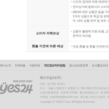
시간의 경과에 의해 재판매가
전자상거래 등에서의 소비자
eBook 세트 상품은 일괄 
1개의 상품으로 취급 및 판매
우, 세트 상품 전부 및 세트
상품의 불량에 의한 반품, 교
소비자 피해보상
준하여 처리됨
환불 지연에 따른 배상
대금 환불 및 환불 지연에 
회사소개
인재채용
이용약관
개인정보처리방침
청소년보호정책
도서홍보안내
대표 : 김석환, 최세라
주소 : 서울시 영등포구 은행로 11, 5층~6층(여의도동,일신
사업자등록번호 : 229-81-37000 통신판매업신고 : 제 200
이메일 : yes24help@yes24.com 호스팅 서비스사업자 :
Copyright ⓒ YES24 Corp. All Rights Reserved.