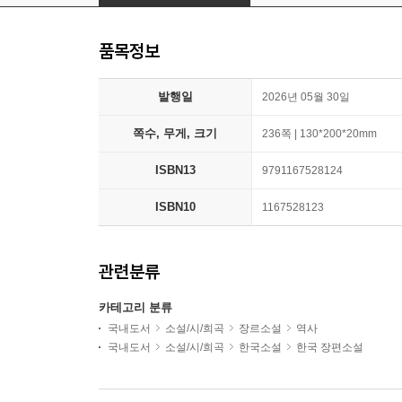
품목정보
발행일
2026년 05월 30일
쪽수, 무게, 크기
236쪽 | 130*200*20mm
ISBN13
9791167528124
ISBN10
1167528123
관련분류
카테고리 분류
국내도서
소설/시/희곡
장르소설
역사
국내도서
소설/시/희곡
한국소설
한국 장편소설