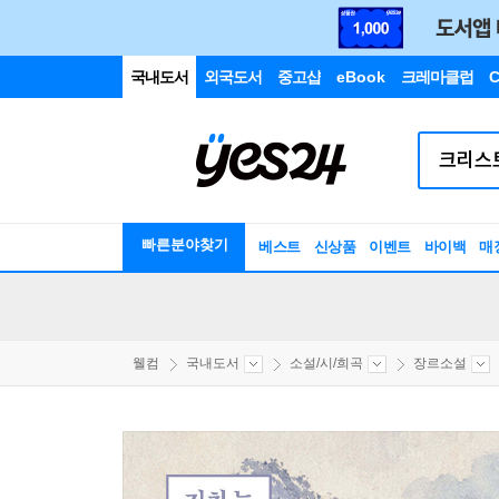
국내도서
외국도서
중고샵
eBook
크레마클럽
C
빠른분야찾기
베스트
신상품
이벤트
바이백
매
웰컴
국내도서
소설/시/희곡
장르소설