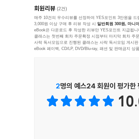
“별이 지고 꽃이 피는 사이, 그들은 끝내 서로를 잊지
--- p.73, 「2부 일어나지 않아야 했던 비극」 중에서
회원리뷰
(2건)
작가는 6부에 걸친 서사를 통해 이 이야기를 섬세
매주 10건의 우수리뷰를 선정하여 YES포인트 3만원을 드
“우선…… 장터 마을에 주둔한 인민군 부대를 책
3,000원 이상 구매 후 리뷰 작성 시
일반회원 300원, 마니아
비극과 인간의 욕망이 충돌하는 중반부를 거쳐, 
에… 뼈가 깎이는 듯한 고통을 느낍니다. 저희는 
eBook은 다운로드 후 작성한 리뷰만 YES포인트 지급됩니
마지막 6부 「아바의 〈치키티타〉와 〈페르난도〉를
나 작전의 대상은 어디까지나 군인과 군사 시설이어야
클래스는 첫번째 회차 주문확정 시점부터 마지막 회차 주문
인간의 초상을 조용하고 아름답게 담아낸다.
사락 독서모임으로 진행된 클래스는 사락 독서모임 게시판
--- pp.89-90, 「2부 일어나지 않아야 했던 비극」 
eBook 페이백, CD/LP, DVD/Blu-ray, 패션 및 판매금
이 소설이 특별한 이유는, 그것이 단순히 전쟁 서
어머니는 인간에 대한 신뢰의 싹을 틔웠고, 누나는 
사람의 언어로, 분단이라는 현실을 만들어 낸 언어
석이 두 번째 병문안을 마치고 무언가를 예감한 듯 
가능성을 놓는다. 묵직하되 아름답고, 슬프되 따뜻
--- p.128, 「3부 눈 속에 묻힌 진실」 중에서
놓는다.
2
명의 예스24 회원이 평가한
“마고 할머님! 저의 애타는 소원이 무엇이냐구요? 
10.
전쟁의 기차는 지리산에 멈추었지만, 사랑은 멈추지
마고 할머님은 저보다 산의 형편을 훨씬 잘 아시겠지
가르는 선은 누가 그었는가. 그리고 우리는 언제쯤 그
요. 이름을 함부로 불러 죄송하지만, 세석이에요. 
--- pp.139-140, 「4부 사라지지 않는 기억들」 중에서