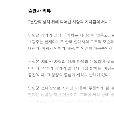
“별을 누구랑 따지?”
출판사 리뷰
--- p.27, 「1부 산에 핀 꽃보다 더 많은 별」 중에서
“분단의 상처 위에 피어난 사랑과 기다림의 서사”
기차는 장터 마을까지 들어오지 않았다.
세석과 인민군 부대를 태운 기차는 지리산 장터 마
안원근 작가의 신작 『기차는 지리산에 멈추고』는
다름이 없었다. 봉우리를 감싸 안고 노닐던 서늘한
《광주는 현재다》로 한국 현대사의 구조적 모순과 
거무튀튀한 정거장을 씻어 주었고, 정거장을 밝히는
내린다. 이념의 언어가 아닌, 한 인간의 마음속에서
--- p.62, 「2부 일어나지 않아야 했던 비극」 중에서
소설은 지리산 자락의 산채 마을과 대동강변 세석
세석은 먼저 다짐을 밝혔다. 이유 불문하고 마을 사
아니다. 작가가 작가의 말에서 직접 밝히듯, 이곳은
“첫째, 우리 인민군 부대는 장터 마을 어른들께 예
공간"이다. 그 상징의 중심에 세석과 산채가 있다.
우리가 주둔하기 이전과 똑같이 이루어지도록 최선을
해 주십시오.”
인민군 소대장으로 지리산 마을에 주둔하게 된 
--- p.68, 「2부 일어나지 않아야 했던 비극」 중에서
된다는 신념을 지닌 인물이다. 그러한 세석 앞에 
의지만으로는 멈추지 않는다. 총성과 폭격 속에서 사
살다 보면 안다. 일어나지 않기를 바란다고 일이 
기어이 일어나고 마는 일들이 있다는 것을.