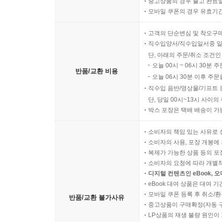
중고상품의 경우 출고 완료일
모바일 쿠폰의 경우 유효기간(
고객의 단순변심 및 착오구
직수입양서/직수입일서중 일
단, 아래의 주문/취소 조건인
오늘 00시 ~ 06시 30분 
반품/교환 비용
오늘 06시 30분 이후 주문
직수입 음반/영상물/기프트 
단, 당일 00시~13시 사이
박스 포장은 택배 배송이 가
소비자의 책임 있는 사유로 
소비자의 사용, 포장 개봉에 
복제가 가능한 상품 등의 포장을 
소비자의 요청에 따라 개별
디지털 컨텐츠인 eBook, 
eBook 대여 상품은 대여 기
모바일 쿠폰 등록 후 취소/환
반품/교환 불가사유
중고상품이 구매확정(자동 
LP상품의 재생 불량 원인이 기