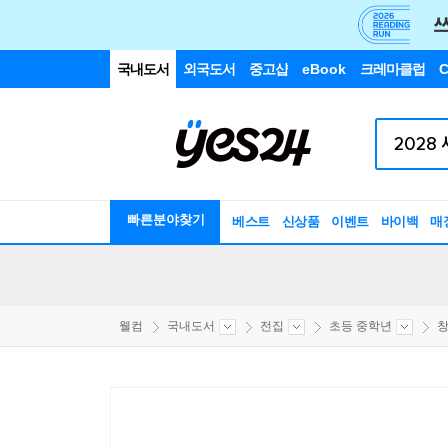
국내도서
외국도서
중고샵
eBook
크레마클럽
C
빠른분야찾기
베스트
신상품
이벤트
바이백
매
웰컴
국내도서
전집
초등 중학년