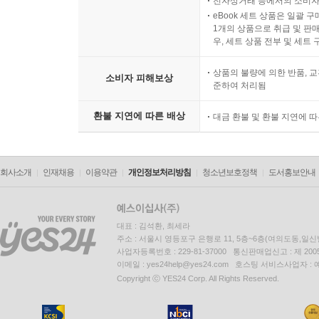
전자상거래 등에서의 소비자
eBook 세트 상품은 일괄 
1개의 상품으로 취급 및 판매
우, 세트 상품 전부 및 세트
상품의 불량에 의한 반품, 교
소비자 피해보상
준하여 처리됨
환불 지연에 따른 배상
대금 환불 및 환불 지연에 
회사소개
인재채용
이용약관
개인정보처리방침
청소년보호정책
도서홍보안내
대표 : 김석환, 최세라
주소 : 서울시 영등포구 은행로 11, 5층~6층(여의도동,일신
사업자등록번호 : 229-81-37000 통신판매업신고 : 제 200
이메일 : yes24help@yes24.com 호스팅 서비스사업자 :
Copyright ⓒ YES24 Corp. All Rights Reserved.