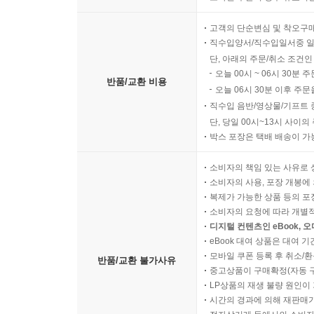
고객의 단순변심 및 착오구
직수입양서/직수입일서중 일
단, 아래의 주문/취소 조건인
오늘 00시 ~ 06시 30분 
반품/교환 비용
오늘 06시 30분 이후 주문
직수입 음반/영상물/기프트 
단, 당일 00시~13시 사이
박스 포장은 택배 배송이 가
소비자의 책임 있는 사유로 
소비자의 사용, 포장 개봉에 
복제가 가능한 상품 등의 포장을 
소비자의 요청에 따라 개별
디지털 컨텐츠인 eBook, 
eBook 대여 상품은 대여 기
모바일 쿠폰 등록 후 취소/환
반품/교환 불가사유
중고상품이 구매확정(자동 
LP상품의 재생 불량 원인이 기
시간의 경과에 의해 재판매가