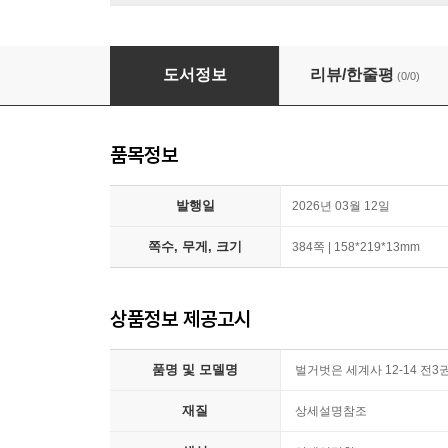
벌거벗은 세계사 12-14 전3권세트
도서정보
리뷰/한줄평
(0/0)
품목정보
발행일
2026년 03월 12일
쪽수, 무게, 크기
384쪽 | 158*219*13mm
상품정보 제공고시
품명 및 모델명
벌거벗은 세계사 12-14 전3
재질
상세설명참조