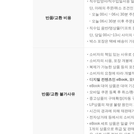
직수입양서/직수입일서중 일
단, 아래의 주문/취소 조건인
오늘 00시 ~ 06시 30분 
반품/교환 비용
오늘 06시 30분 이후 주문
직수입 음반/영상물/기프트 
단, 당일 00시~13시 사이
박스 포장은 택배 배송이 가
소비자의 책임 있는 사유로 
소비자의 사용, 포장 개봉에 
복제가 가능한 상품 등의 포장을 
소비자의 요청에 따라 개별
디지털 컨텐츠인 eBook, 
eBook 대여 상품은 대여 기
모바일 쿠폰 등록 후 취소/환
반품/교환 불가사유
중고상품이 구매확정(자동 
LP상품의 재생 불량 원인이 기
시간의 경과에 의해 재판매가
전자상거래 등에서의 소비자
eBook 세트 상품은 일괄 
1개의 상품으로 취급 및 판매