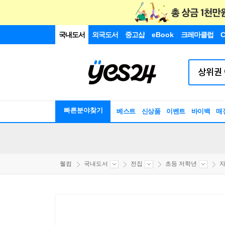
국내도서
외국도서
중고샵
eBook
크레마클럽
C
빠른분야찾기
베스트
신상품
이벤트
바이백
매
웰컴
국내도서
전집
초등 저학년
자