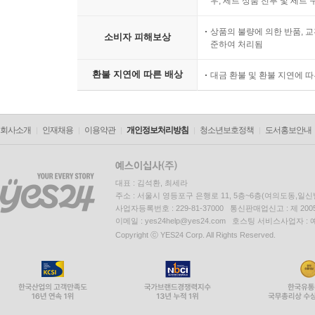
우, 세트 상품 전부 및 세트
상품의 불량에 의한 반품, 교
소비자 피해보상
준하여 처리됨
환불 지연에 따른 배상
대금 환불 및 환불 지연에 
회사소개
인재채용
이용약관
개인정보처리방침
청소년보호정책
도서홍보안내
대표 : 김석환, 최세라
주소 : 서울시 영등포구 은행로 11, 5층~6층(여의도동,일신
사업자등록번호 : 229-81-37000 통신판매업신고 : 제 200
이메일 : yes24help@yes24.com 호스팅 서비스사업자 :
Copyright ⓒ YES24 Corp. All Rights Reserved.