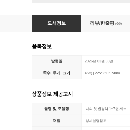
나의 첫 환경책 1~7권 세트
도서정보
리뷰/한줄평
(0/0)
품목정보
발행일
2026년 03월 30일
쪽수, 무게, 크기
46쪽 | 225*250*15mm
상품정보 제공고시
품명 및 모델명
나의 첫 환경책 1~7권 세트
재질
상세설명참조