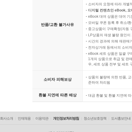
소비자의 요청에 따라 개별
디지털 컨텐츠인 eBook, 
eBook 대여 상품은 대여 기
모바일 쿠폰 등록 후 취소/환
반품/교환 불가사유
중고상품이 구매확정(자동 
LP상품의 재생 불량 원인이 기
시간의 경과에 의해 재판매가
전자상거래 등에서의 소비자
eBook 세트 상품은 일괄 
1개의 상품으로 취급 및 판매
우, 세트 상품 전부 및 세트
상품의 불량에 의한 반품, 교
소비자 피해보상
준하여 처리됨
환불 지연에 따른 배상
대금 환불 및 환불 지연에 
회사소개
인재채용
이용약관
개인정보처리방침
청소년보호정책
도서홍보안내