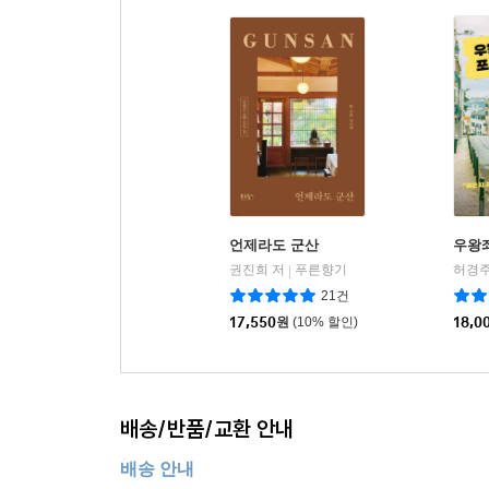
언제라도 군산
우왕
권진희 저
푸른향기
허경주
|
21건
17,550
원
(10% 할인)
18,0
배송/반품/교환 안내
배송 안내