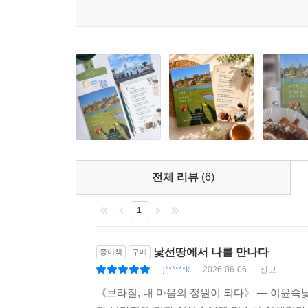
1. 지금, 나에게 건네는 질문
2. 브라질이 남긴 문장
전체 리뷰
(6)
1
낯선땅에서 나를 만나다
종이책
구매
j******k
2026-06-06
신고
|
|
|
《브라질, 내 마음의 정원이 되다》 — 이윤숙