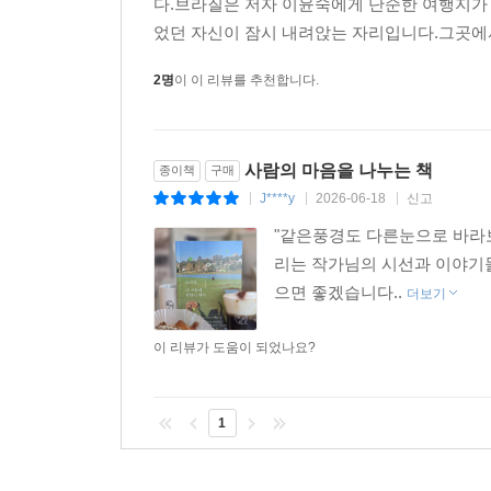
다.브라질은 저자 이윤숙에게 단순한 여행지가
었던 자신이 잠시 내려앉는 자리입니다.그곳에서
2명
이 이 리뷰를 추천합니다.
사람의 마음을 나누는 책
종이책
구매
J****y
2026-06-18
신고
|
|
|
"같은풍경도 다른눈으로 바라보
리는 작가님의 시선과 이야기들
으면 좋겠습니다..
더보기
이 리뷰가 도움이 되었나요?
1