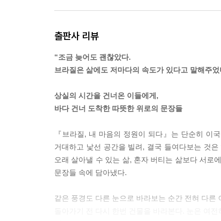
1. 천천히, 늦어도 괜찮으니까
2. 오늘은 여기까지만
출판사 리뷰
3. 힘을 덜어낼수록 선명해지는 삶
4. 고요 속에 자리 잡는 질서
“조금 늦어도 괜찮았다.
5. 서두르지 않아도 완성되는 것들
브라질은 삶에도 저마다의 속도가 있다고 말해주었다
6. 멀리 있어도 우리는 닿아 있다
상실의 시간을 건너온 이들에게,
스며드는 문화 : 나누어지는 온기
바다 건너 도착한 따뜻한 위로의 문장들
1. 아침 카페에서 시작되는 하루
2. 손에 닿는 것만으로도 충분했다
『브라질, 내 마음의 정원이 되다』는 단순히 이
3. 시간으로 끓여낸 한 끼
거대하고 낯선 공간을 빌려, 결국 들여다보는 것은 
4. 같은 불 앞에 머문 사람들
오래 살아낼 수 있는 삶, 혼자 버티는 삶보다 서로
5. 함께 웃는 식탁의 시간
문장들 속에 담아냈다.
6. 살아갈 힘은 결국 사람에게서
같은 풍경도 다른 눈으로 바라보는 순간 전혀 다른 
마음이 머무는 자리 2
돌아가기 전 다시 한번 건물을 바라본다. 눈은 여전히
삶의 리듬을 배우는 동안