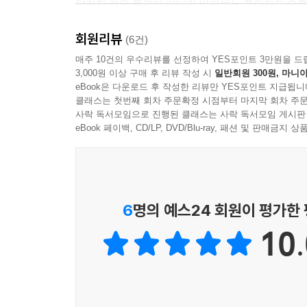
달라진 것은 풍경이 아니라 바라보는 쪽인지도 모른
본문 속에서
3부. 서로를 지나 돌아오다
회원리뷰
(6건)
특히 책 곳곳에 마련된 ‘마음이 머무는 자리’, ‘마
매주 10건의 우수리뷰를 선정하여 YES포인트 3만원을 드
다시, 연결 : 나에게로 향하는 길
3,000원 이상 구매 후 리뷰 작성 시
일반회원 300원, 마니아
있도록 돕는다. 독자들은 이 책을 통과하는 동안 
1. 이름을 부르는 순간
eBook은 다운로드 후 작성한 리뷰만 YES포인트 지급됩니
방향을 다시금 마주할 수 있을 것이다.
2. 질문, 서로의 세계를 두드리다
클래스는 첫번째 회차 주문확정 시점부터 마지막 회차 주문
사락 독서모임으로 진행된 클래스는 사락 독서모임 게시판
3. 함께 가기로 한 그날 이후
eBook 페이백, CD/LP, DVD/Blu-ray, 패션 및 판매금
4. 세 번의 배웅이 남긴 것
5. 우리는 다시 만나기로 했다
마음이 머무는 자리 3
다시 살아가는 쪽으로
6
명의 예스24 회원이 평가한
10.
에필로그
사람은 결국, 사람으로 이어진다
마음의 정원 노트