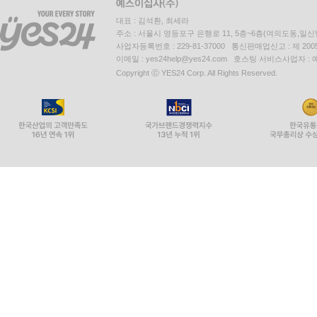
대표 : 김석환, 최세라
주소 : 서울시 영등포구 은행로 11, 5층~6층(여의도동,일신
사업자등록번호 : 229-81-37000 통신판매업신고 : 제 200
이메일 : yes24help@yes24.com 호스팅 서비스사업자 :
Copyright ⓒ YES24 Corp. All Rights Reserved.