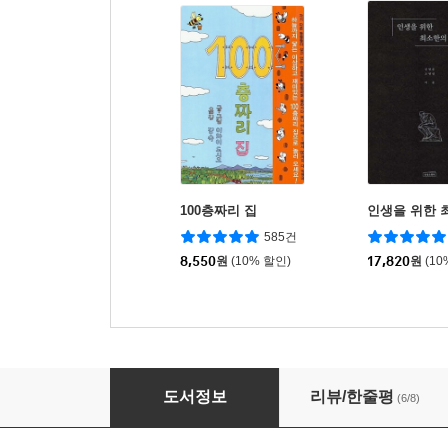
100층짜리 집
인생을 위한 
585건
8,550
원
(10% 할인)
17,820
원
(10
브라질, 내 마음의 정원이 되다
도서정보
리뷰/한줄평
(6/8)