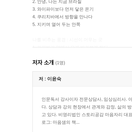
2. 안녕, 나는 지금 브라질
3. 와이파이보다 먼저 닿은 온기
4. 쿠리치바에서 방향을 만나다
5. 지키며 열어 두는 안쪽
나를 비추는 풍경 : 시선이 머무는 곳
1. 카피바라 앞에서 오래 바라보게 된다
2. 있는 그대로를 비추는 유리돔
저자 소개
3. 깎인 자리에서 다시 살아나다
(1명)
4. 노을이 지난 뒤에도 남아 있는 빛
5. 꽃의 거리, 그 안으로 걸어 들어가다
저 :
이윤숙
6. 다르게 볼 때 드러나는 것
인문독서 강사이자 전문상담사, 임상심리사. 아
비워 내는 시간 : 채워지는 감각
다. 상담과 강의 현장에서 관계와 감정, 삶의 
1. 이미 놓여 있던 길 위에서
고 있다. 비영리법인 스토리공감 마음자리 대표
2. 조금 떨어져 있어도 괜찮은 거리
로그: 마음샘의 책...
3. 같은 바다, 서로 다른 시간
4. 두 도시 사이에서 만난 사람들