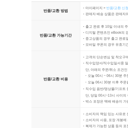
마이페이지 >
반품/교환 신청
반품/교환 방법
판매자 배송 상품은 판매자와
출고 완료 후 10일 이내의 
디지털 콘텐츠인 eBook의 
반품/교환 가능기간
중고상품의 경우 출고 완료일
모바일 쿠폰의 경우 유효기간(
고객의 단순변심 및 착오구
직수입양서/직수입일서중 일
단, 아래의 주문/취소 조건인
오늘 00시 ~ 06시 30분 
반품/교환 비용
오늘 06시 30분 이후 주문
직수입 음반/영상물/기프트 
단, 당일 00시~13시 사이
박스 포장은 택배 배송이 가
소비자의 책임 있는 사유로 
소비자의 사용, 포장 개봉에 
복제가 가능한 상품 등의 포장을 