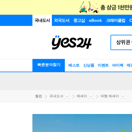
국내도서
외국도서
중고샵
eBook
크레마클럽
C
빠른분야찾기
베스트
신상품
이벤트
바이백
매
웰컴
국내도서
에세이
여행 에세이