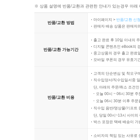
※ 상품 설명에 반품/교환과 관련한 안내가 있는경우 아래 
마이페이지 >
반품/교환 신청
반품/교환 방법
판매자 배송 상품은 판매자와
출고 완료 후 10일 이내의 
디지털 콘텐츠인 eBook의 
반품/교환 가능기간
중고상품의 경우 출고 완료일
모바일 쿠폰의 경우 유효기간(
고객의 단순변심 및 착오구
직수입양서/직수입일서중 일
단, 아래의 주문/취소 조건인
오늘 00시 ~ 06시 30분 
반품/교환 비용
오늘 06시 30분 이후 주문
직수입 음반/영상물/기프트 
단, 당일 00시~13시 사이
박스 포장은 택배 배송이 가
소비자의 책임 있는 사유로 