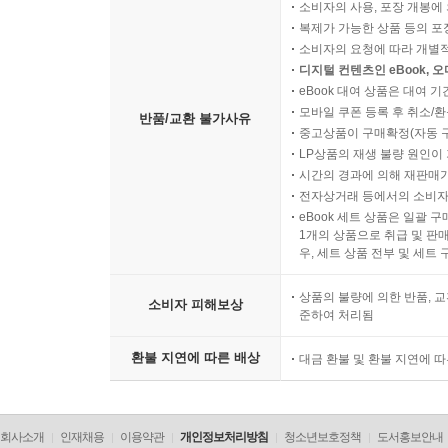
소비자의 사용, 포장 개봉에 
복제가 가능한 상품 등의 포장을 
소비자의 요청에 따라 개별
디지털 컨텐츠인 eBook, 
eBook 대여 상품은 대여 기
모바일 쿠폰 등록 후 취소/환
반품/교환 불가사유
중고상품이 구매확정(자동 
LP상품의 재생 불량 원인이 기
시간의 경과에 의해 재판매가
전자상거래 등에서의 소비자
eBook 세트 상품은 일괄 
1개의 상품으로 취급 및 판매
우, 세트 상품 전부 및 세트
상품의 불량에 의한 반품, 교
소비자 피해보상
준하여 처리됨
환불 지연에 따른 배상
대금 환불 및 환불 지연에 
회사소개
인재채용
이용약관
개인정보처리방침
청소년보호정책
도서홍보안내