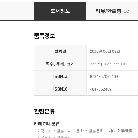
敎科書が敎えない戰爭の話
도서정보
리뷰/한줄평
(0/0)
품목정보
발행일
2026년 06월 09일
쪽수, 무게, 크기
232쪽 | 108*173*10mm
ISBN13
9784847062469
ISBN10
4847062469
관련분류
카테고리 분류
외국도서
일본도서
문학
일본문학
기타 文庫/新書
외국도서
일본도서