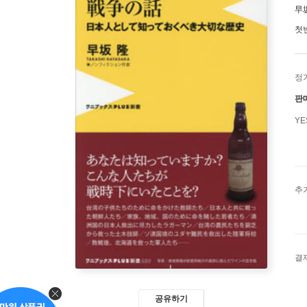
早
첫
정
판
Y
추
결
공유하기