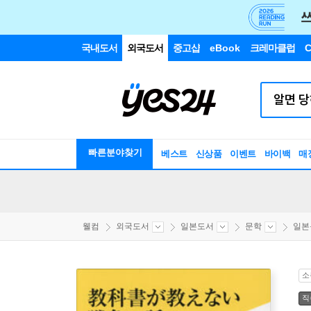
국내도서
외국도서
중고샵
eBook
크레마클럽
C
빠른분야찾기
베스트
신상품
이벤트
바이백
매
웰컴
외국도서
일본도서
문학
일본
소
직