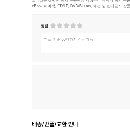
클래스는 첫번째 회차 주문확정 시점부터 마지막 회차 주문
eBook 페이백, CD/LP, DVD/Blu-ray, 패션 및 판매금
평점
한글 기준 50자까지 작성가능
배송/반품/교환 안내