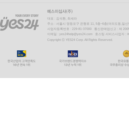
대표 : 김석환, 최세라
주소 : 서울시 영등포구 은행로 11, 5층~6층(여의도동,일신
사업자등록번호 : 229-81-37000 통신판매업신고 : 제 200
이메일 : yes24help@yes24.com 호스팅 서비스사업자 :
Copyright ⓒ YES24 Corp. All Rights Reserved.