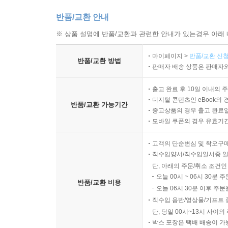
반품/교환 안내
※ 상품 설명에 반품/교환과 관련한 안내가 있는경우 아래 
마이페이지 >
반품/교환 신청
반품/교환 방법
판매자 배송 상품은 판매자와
출고 완료 후 10일 이내의 
디지털 콘텐츠인 eBook의 
반품/교환 가능기간
중고상품의 경우 출고 완료일
모바일 쿠폰의 경우 유효기간(
고객의 단순변심 및 착오구
직수입양서/직수입일서중 일
단, 아래의 주문/취소 조건인
오늘 00시 ~ 06시 30분 
반품/교환 비용
오늘 06시 30분 이후 주문
직수입 음반/영상물/기프트 
단, 당일 00시~13시 사이
박스 포장은 택배 배송이 가