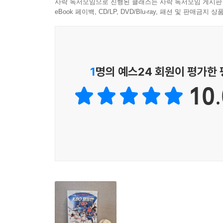
사락 독서모임으로 진행된 클래스는 사락 독서모임 게시판
“펼치는 순간, 전율과 함께 그때 그 시간 속으로 단
장면 89. 운명의 공 하나, 이글스의 눈물 291
eBook 페이백, CD/LP, DVD/Blu-ray, 패션 및 판매금
- 한명재 (야구 전문 캐스터)
장면 90. 비운의 10이닝 노히트 노런 293
장면 91. 패배를 잊었던 그해 가을 296
“불멸의 기록과 슈퍼스타들을 재조명하는 가장 뛰어난
장면 92. 돌아온 코리안 특급의 첫 승 298
- 정우영 (SBS스포츠 야구 캐스터)
장면 93. 10년의 암흑기를 끝낸 마지막 밤 301
1
명의 예스24 회원이 평가한
장면 94. 굿바이, 마이 히어로 303
“첫 장을 여는 순간, 가슴속 기억들이 다시 숨 쉰다
장면 95. ‘미라클’ 두산! 기적의 끝내기 안타 306
10.
- 김나진 (MBC 야구 캐스터)
장면 96. 세상에서 가장 소중했던 1승 309
장면 97. 운명을 가른 단 한 경기 312
장면 98. 끝내 완성하지 못한 ‘퍼펙트게임’ 316
장면 99. 가을 야구로 이끈 역전 3점 홈런 319
장면 100. 최동원 VS 선동렬 321