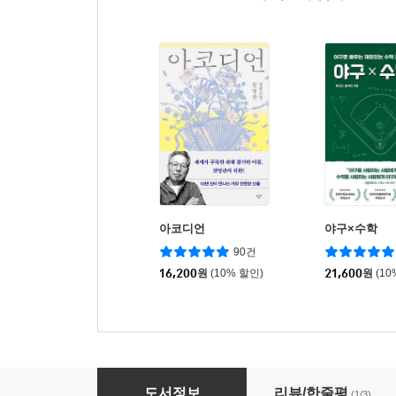
아코디언
야구×수학
90건
16,200
원
(10% 할인)
21,600
원
(10
KBO 명장면 100
도서정보
리뷰/한줄평
(1/3)