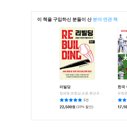
이 책을 구입하신 분들이 산
분야 연관 책
리빌딩
한국 
정세영,유효상,손윤,류선규 저
페이스메이커
유한준
|
3건
22,500
원
(10% 할인)
17,1