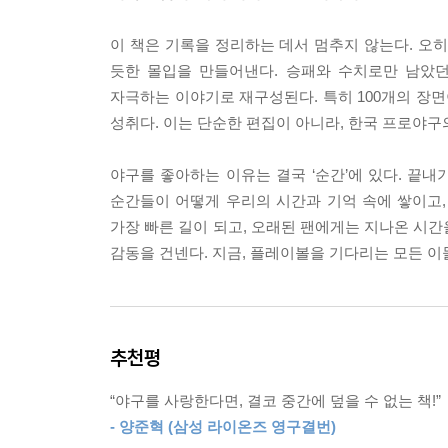
것이 그는 0점대 평균자책점을 3번이나 기록했으며 
장면 57. 백투백투백투백 홈런 196
그리고 전성기가 지난 나이에 일본으로 건너가 한 수
장면 58. 천일야화(千一夜話) 198
이 책은 기록을 정리하는 데서 멈추지 않는다. 오히
- 본문 245쪽 중에서
장면 59. 날마다 찬란했던 날들 201
듯한 몰입을 만들어낸다. 승패와 수치로만 남았던
장면 60. 전설을 넘어 역사가 되다 204
자극하는 이야기로 재구성된다. 특히 100개의 장면
그리고 2010년, 이대호는 KBO의 새로운 역사를
장면 61. 새로운 역사를 향한 전력 질주 206
성취다. 이는 단순한 편집이 아니라, 한국 프로야구
즌 초반부터 도루를 제외한 타격 전 부문에 선두를 
장면 62. 멈추지 않은 적토마 210
성과 부드러운 스윙을 가지고 있었다. 투수들 사이에
장면 63. 바람의 아들을 넘어서다 212
야구를 좋아하는 이유는 결국 ‘순간’에 있다. 끝내
이런 상황에서 이대호는 8월 4일 두산전부터 8월 
장면 64. 새로운 우타 거포의 탄생 215
순간들이 어떻게 우리의 시간과 기억 속에 쌓이고
진은 MLB.com에도 소개되며 세계적인 화제를 모
장면 65. 신화가 된 사나이 218
가장 빠른 길이 되고, 오래된 팬에게는 지나온 시간
등장시켰다.
장면 66. 301일 동안의 위대한 여정 220
감동을 건넨다. 지금, 플레이볼을 기다리는 모든 이
- 본문 263쪽 중에서
장면 67. 아버지의 이름으로 222
장면 68. 기록을 파괴하고 신화를 창조하다 225
--- 본문 중에서
장면 69. 소년장사, 홈런의 신이 되다 229
장면 70. 리그를 폭격한 최고의 외국인 투수 232
추천평
장면 71. 거포의 계보를 다시 쓰다 235
장면 72. 불멸의 투수, 최동원 237
“야구를 사랑한다면, 결코 중간에 덮을 수 없는 책!”
장면 73. 타격의 달인, 장효조 240
- 양준혁 (삼성 라이온즈 영구결번)
장면 74. 무등산 폭격기, 선동렬 243