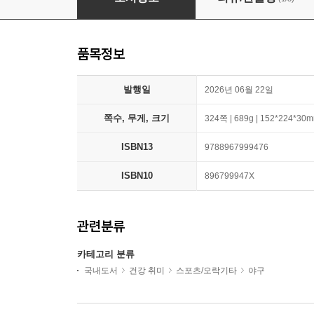
품목정보
발행일
2026년 06월 22일
쪽수, 무게, 크기
324쪽 | 689g | 152*224*30
ISBN13
9788967999476
ISBN10
896799947X
관련분류
카테고리 분류
국내도서
건강 취미
스포츠/오락기타
야구