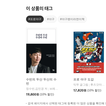
이 상품의 태그
#프로야구
#야구
#야구팬이라면이책
수빈의 두산 두산의 수
프로 야구 도감
빈
익뚜 글그림
후즈갓마이테일
|
정수빈,김민경 저
브레인스토어(BRAINstore)
|
17,820
원
(10% 할인)
19,800
원
(10% 할인)
검색 페이지에서 선택된 태그에 등록된 더 많은 상품을 확인해 