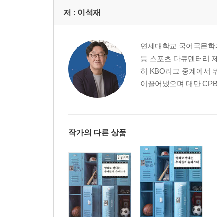
장면 13. 1999년, 그 뜨거웠던 가을 드라마 54
저 :
이석재
장면 14. 이글스, 마침내 비상하다! 57
장면 15. 아웃카운트 하나, 엇갈린 라이벌 61
연세대학교 국어국문학과
장면 16. 한국시리즈 최초 외국인 MVP의 탄생 63
등 스포츠 다큐멘터리 제
장면 17. ‘달구벌의 저주’에 절규하다 66
히 KBO리그 중계에서
장면 18. 저주를 풀어낸 홈런 두 방 69
이끌어냈으며 대만 CPB
장면 19. 우중혈투(雨中血鬪) 72
장면 20. 노장들의 마지막 불꽃 75
장면 21. 시리즈의 향방을 바꾼 벤치 클리어링 78
장면 22. 다윗, 골리앗을 쓰러뜨리다 82
작가의 다른 상품
장면 23. 데자뷔, 타격기계의 시련 85
장면 24. No Fear! 로이스터 매직 88
장면 25. 시리즈의 운명을 바꾼 조명탑 92
장면 26. 용쟁호투(龍爭虎鬪), 다시 찾은 왕좌 94
장면 27. 치열했던 5부작 드라마 99
가을의 전설