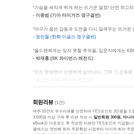
장면 75. 연습생 신화, 장종훈 246
“가슴을 세차게 뛰게 하는 뜨거운 열정! 단연 최고의
장면 76. 바람의 아들, 이종범 249
- 이종범 (기아 타이거즈 영구결번)
장면 77. 리틀 쿠바 박재홍 252
“야구가 품은 감동과 도전을 다시 일깨우는 뜨거운 삶
장면 78. 라이온 킹 이승엽 255
- 정민철 (한화 이글스 영구결번)
장면 79. 류현진, 괴물의 등장 258
장면 80. 조선의 4번 타자 이대호 261
“올드팬에게는 잊지 못할 추억을, 입문자에게는 KB
장면 81. 돌부처 오승환 264
- 박재홍 (SK 와이번스 레전드)
장면 82. 아시아 최초의 연타석 만루 홈런 270
“모든 명장면이 선명하게 살아난다. 그때 그 감동을 
슬프도록 아름다운
- 김강민 (SSG 랜더스 레전드)
장면 83. 홈 17연승의 비밀 273
“이 위대한 장면 속에 내가 있다는 사실이 벅차다. 
장면 84. 클로저 수난사건 276
회원리뷰
- 양현종 (기아 타이거즈 투수)
(1건)
장면 85. 불타오른 목동의 밤 279
매주 10건의 우수리뷰를 선정하여 YES포인트 3만원을 드
“KBO 최고의 순간만을 모아놓은 보석 같은 100가지
장면 86. 일곱 번의 손맛, 7안타의 추억 281
3,000원 이상 구매 후 리뷰 작성 시
일반회원 300원, 마니아
- 김승우 (영화배우 · 한국리틀야구연맹 회장)
eBook은 다운로드 후 작성한 리뷰만 YES포인트 지급됩니
장면 87. 거침없는 호랑이 285
클래스는 첫번째 회차 주문확정 시점부터 마지막 회차 주문
장면 88. 귀신을 쫓은 사나이 288