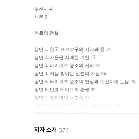
추천사 4
서문 6
가을의 전설
장면 1. 한국 프로야구의 시작과 끝 14
장면 2. 가을을 지배한 거인 17
장면 3. 타이거즈 왕조의 서막 22
장면 4. 처음 찾아온 인천의 가을 26
장면 5. 타이거즈 왕조의 완성과 도전자의 눈물 29
장면 6. 안경 에이스의 환생 32
장면 7. 장판파의 박충식 37
장면 8. 한국시리즈 최초의 끝내기 홈런 40
장면 9. 미라클의 시작 42
장면 10. 좌절의 시간을 이겨낸 첫 번째 승리 45
저자 소개
장면 11. 아름다운 청년, 김상진 48
(1명)
장면 12. 인천 야구의 비상과 추락 51