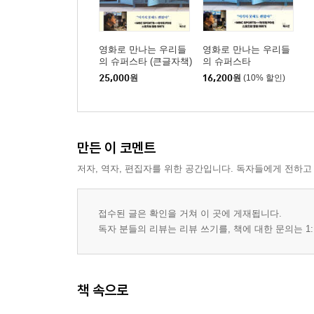
장면 28. 영웅들의 첫 가을 102
장면 29. LG의 꿈을 꺾은 두 번의 홈 송구 105
영화로 만나는 우리들
영화로 만나는 우리들
의 슈퍼스타 (큰글자책)
의 슈퍼스타
장면 30. 벼랑 끝에서 지켜낸 왕조 108
25,000
원
16,200
원
(10% 할인)
장면 31. 4연패를 완성한 끝내기 안타 112
장면 32. 기적의 9회, 목동의 마지막 밤 116
장면 33. 마침내 왕조를 무너뜨리다! 120
장면 34. 막내들의 반란 124
만든 이 코멘트
장면 35. 122구, ‘대투수’의 투혼 127
저자, 역자, 편집자를 위한 공간입니다. 독자들에게 전하고
장면 36. 기적이라는 이름의 명승부 132
장면 37. 14.5게임 차를 넘은 홈런 두 방 135
장면 38. 절망 속에서 피어난 첫 번째 승리 139
접수된 글은 확인을 거쳐 이 곳에 게재됩니다.
독자 분들의 리뷰는 리뷰 쓰기를, 책에 대한 문의는 1:
장면 39. 마침내 집행검을 뽑다! 141
장면 40. 7년 동안의 정상 도전 145
장면 41. KT의 마법이 현실이 되다! 148
장면 42. 와이어 투 와이어, 세상에 없던 신세계 152
책 속으로
장면 43. 29년 전, 당신은 누구였습니까? 156