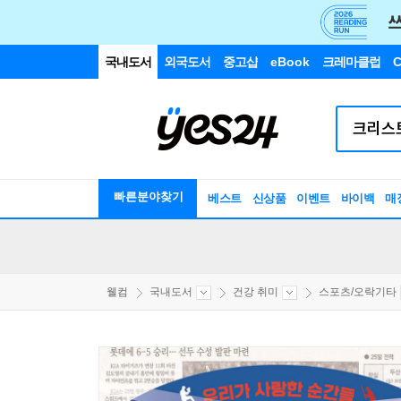
국내도서
외국도서
중고샵
eBook
크레마클럽
C
빠른분야찾기
베스트
신상품
이벤트
바이백
매
웰컴
국내도서
건강 취미
스포츠/오락기타