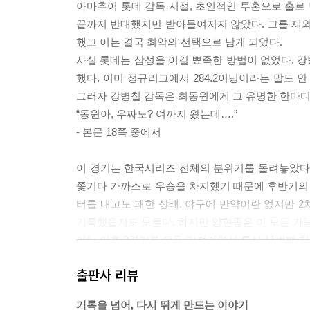
아마추어 롯데 감독 시절, 초인적인 투혼으로 홀로
장면 44. KBO 최초의 와일드카드 업셋 160
끝까지 반대했지만 받아들여지지 않았다. 그를 제
장면 45. 시리즈의 운명을 바꾼 빗줄기 162
했고 이는 결국 최악의 선택으로 남게 되었다.
장면 46. 19년을 기다린 광(光)속구 165
사실 롯데는 삼성을 이길 뾰족한 방법이 없었다. 강병
장면 47. 단 하나의 실투, 엇갈린 운명 168
했다. 이미 정규리그에서 284.2이닝이라는 말도 
그러자 강병철 감독은 최동원에게 그 유명한 한마디
불멸의 기록과 우리들의 슈퍼스타
“동원아, 우짜노? 여까지 왔는데….”
- 본문 18쪽 중에서
장면 48. 1호의 사나이 이만수 174
장면 49. 22연승, 신화가 되다 176
이 경기는 한국시리즈 전체의 분위기를 돌려놓았다
장면 50. 깨지지 않은 숫자, 0.412 178
쫓기다 가까스로 우승을 차지했기 때문에 후반기의 
장면 51. 낙엽은 가을바람을 원망하지 않는다 180
터를 내고도 패한 상태. 야구에 만약이란 없지만
장면 52. 어린이날의 기적 184
기록했을지도 모른다. 하지만 양현종은 이 모든 가능
장면 53. 절망 속에서 피어난 완벽한 9이닝 186
아는 이후 2경기를 모두 가져가면서 통산 11번째 
불멸의 기록과 우리들의 슈퍼스타
- 본문 129쪽 중에서
장면 54. 퍼펙트를 앗아간 통한의 패스트볼 189
출판사 리뷰
장면 55. 세계 유일의 구원 20승 191
그 시절, 선동렬이 불펜에서 몸을 풀기 시작하면 경
장면 56. 대전의 밤을 뒤흔든 네 발의 대포 193
기록을 넘어, 다시 뛰게 만드는 이야기