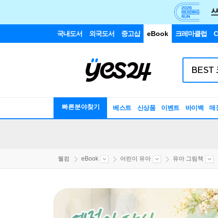
국내도서
외국도서
중고샵
eBook
크레마클럽
C
빠른분야찾기
베스트
신상품
이벤트
바이백
매
웰컴
eBook
어린이 유아
유아 그림책