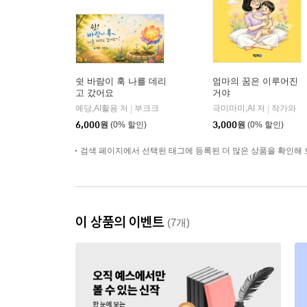
쉿 바람이 훅 나를 데리
엄마의 꿈은 이루어진
고 갔어요
거야
예당,AI활용 저
부크크
극미마미,AI 저
작가와
|
|
6,000
원
(0% 할인)
3,000
원
(0% 할인)
검색 페이지에서 선택된 태그에 등록된 더 많은 상품을 확인해 
이 상품의 이벤트
(7개)