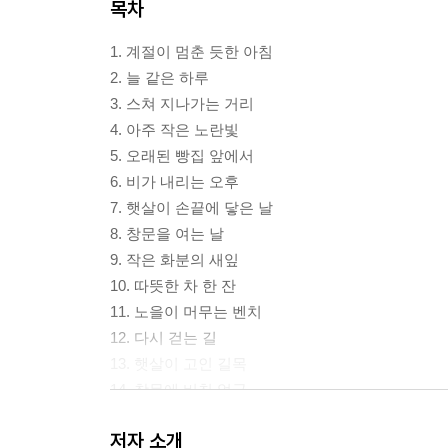
목차
1. 계절이 멈춘 듯한 아침
2. 늘 같은 하루
3. 스쳐 지나가는 거리
4. 아주 작은 노란빛
5. 오래된 빵집 앞에서
6. 비가 내리는 오후
7. 햇살이 손끝에 닿은 날
8. 창문을 여는 날
9. 작은 화분의 새잎
10. 따뜻한 차 한 잔
11. 노을이 머무는 벤치
12. 다시 걷는 길
13. 햇살이 고인 길목
14. 창문에 비친 얼굴
15. 마음에 돌아온 색
저자 소개
16. 계절이 다시 내게 왔다