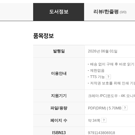
계절이 다시 내게 왔다
도서정보
리뷰/한줄평
(0/0)
품목정보
발행일
2026년 06월 01일
배송 없이 구매 후 바로 읽
제한없음
이용안내
TTS 가능
저작권 보호를 위해 인쇄 기
지원기기
크레마 /PC(윈도우 - 4K 모
파일/용량
PDF(DRM) | 5.70MB
페이지 수
약 34쪽
ISBN13
9791143806918