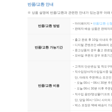
반품/교환 안내
※ 상품 설명에 반품/교환과 관련한 안내가 있는경우 아래 
마이페이지 >
반품/교환 신청
반품/교환 방법
판매자 배송 상품은 판매자와
출고 완료 후 10일 이내의 
디지털 콘텐츠인 eBook의 
반품/교환 가능기간
중고상품의 경우 출고 완료일
모바일 쿠폰의 경우 유효기간(
고객의 단순변심 및 착오구
직수입양서/직수입일서중 일
단, 아래의 주문/취소 조건인
오늘 00시 ~ 06시 30분 
반품/교환 비용
오늘 06시 30분 이후 주문
직수입 음반/영상물/기프트 
단, 당일 00시~13시 사이
박스 포장은 택배 배송이 가