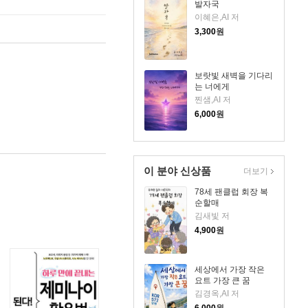
발자국
이혜은,AI 저
3,300
원
보랏빛 새벽을 기다리
는 너에게
찐샘,AI 저
6,000
원
이 분야 신상품
더보기
78세 팬클럽 회장 복
순할매
김새빛 저
4,900
원
세상에서 가장 작은
요트 가장 큰 꿈
김경옥,AI 저