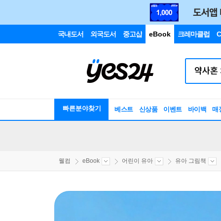
국내도서
외국도서
중고샵
eBook
크레마클럽
C
빠른분야찾기
베스트
신상품
이벤트
바이백
매
웰컴
eBook
어린이 유아
유아 그림책