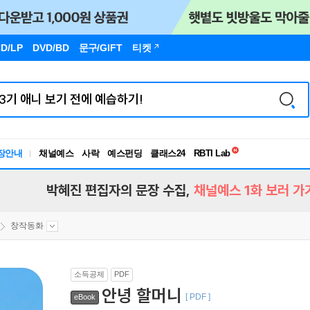
D/LP
DVD/BD
문구
/GIFT
티켓
독서유형검사
장안내
채널예스
사락
예스펀딩
클래스24
RBTI Lab
독서유형검사
박혜진 편집자의 문장 수집,
채널예스 1화 보러 가
창작동화
소득공제
PDF
안녕 할머니
[ PDF ]
eBook