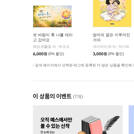
쉿 바람이 훅 나를 데리
엄마의 꿈은 이루어진
고 갔어요
거야
예당,AI활용 저
부크크
극미마미,AI 저
작가와
|
|
6,000
원
(0% 할인)
3,000
원
(0% 할인)
검색 페이지에서 선택된 태그에 등록된 더 많은 상품을 확인해 
이 상품의 이벤트
(7개)