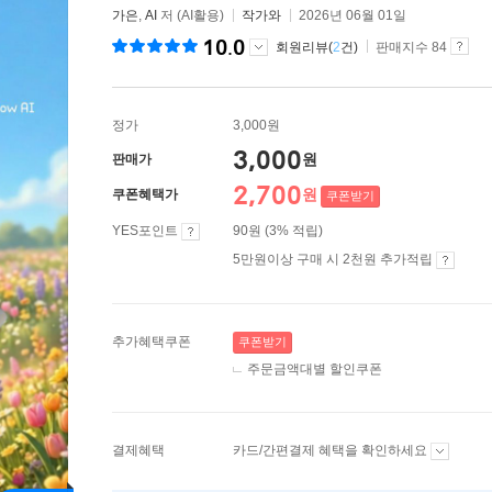
가은
,
AI
저 (AI활용)
작가와
2026년 06월 01일
10.0
회원리뷰(
2
건)
판매지수 84
정가
3,000원
3,000
원
판매가
2,700
원
쿠폰혜택가
쿠폰받기
YES포인트
90원 (3% 적립)
5만원이상 구매 시 2천원 추가적립
추가혜택쿠폰
쿠폰받기
주문금액대별 할인쿠폰
결제혜택
카드/간편결제 혜택을 확인하세요