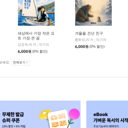
세상에서 가장 작은 요
겨울을 건넌 친구
트 가장 큰 꿈
황화정,AI 저
작가와
|
김경옥,AI 저
작가와
|
6,000
원
(0% 할인)
6,000
원
(0% 할인)
보세요.
전체보기