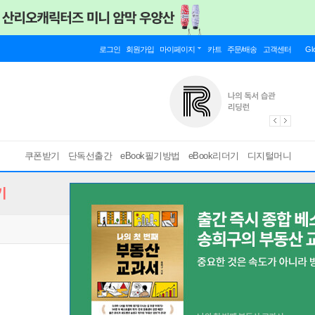
로그인
회원가입
마이페이지
카트
주문/배송
고객센터
Gl
쿠폰받기
단독선출간
eBook필기방법
eBook리더기
디지털머니
기