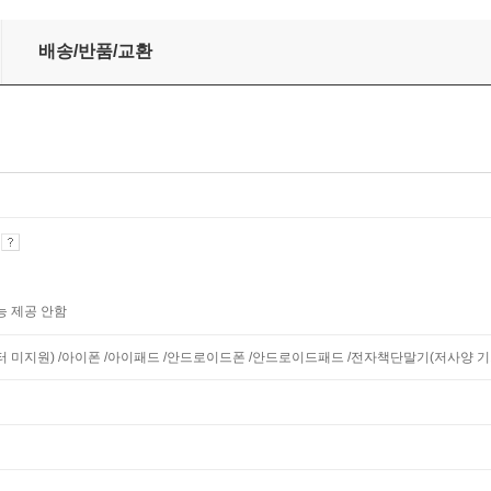
배송/반품/교환
기
능 제공 안함
니터 미지원) /아이폰 /아이패드 /안드로이드폰 /안드로이드패드 /전자책단말기(저사양 기기 