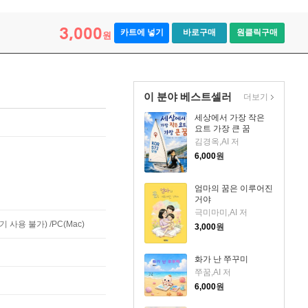
3,000
카트에 넣기
바로구매
원클릭구매
원
이 분야 베스트셀러
더보기
세상에서 가장 작은
요트 가장 큰 꿈
김경옥,AI 저
6,000
원
엄마의 꿈은 이루어진
거야
극미마미,AI 저
사용 불가) /PC(Mac)
3,000
원
화가 난 쭈꾸미
쭈꿈,AI 저
6,000
원