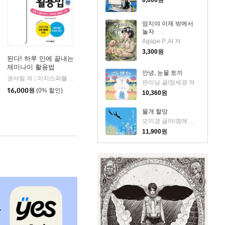
6,000
원
엄지야 이제 밖에서
놀자
Agape P.,AI 저
3,300
원
된다! 하루 만에 끝내는
제미나이 활용법
안녕, 눈물 토끼
권서림 저
이지스퍼블리싱 (주)
|
판이닝 글/정세경 역
16,000
원
(0% 할인)
10,360
원
물개 할망
오미경 글/이명애 그림
11,900
원