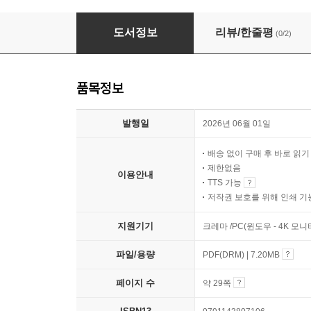
안녕 할머니
도서정보
리뷰/한줄평
(0/2)
품목정보
발행일
2026년 06월 01일
배송 없이 구매 후 바로 읽
제한없음
이용안내
TTS 가능
저작권 보호를 위해 인쇄 기
지원기기
크레마 /PC(윈도우 - 4K 모
파일/용량
PDF(DRM) | 7.20MB
페이지 수
약 29쪽