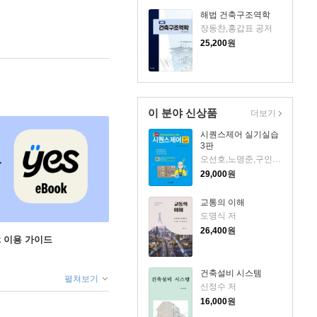
해법 건축구조역학
장동찬,홍갑표 공저
25,200
원
이 분야 신상품
더보기
시퀀스제어 실기실습
3판
오선호,노명준,구인석 저
29,000
원
교통의 이해
도명식 저
26,400
원
ok 이용 가이드
건축설비 시스템
펼쳐보기
신정수 저
16,000
원