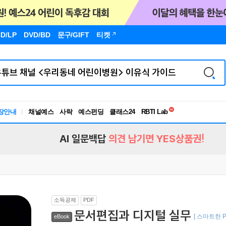
D/LP
DVD/BD
문구
/GIFT
티켓
독서유형검사
RBTI Lab
장안내
채널예스
사락
예스펀딩
클래스24
독서유형검사
AI 일문백답
의견 남기면 YES상품권!
소득공제
PDF
문서편집과 디지털 실무
[ 스마트한 
eBook