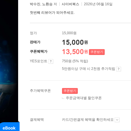
박수진
,
노환승
저
사이버북스
2026년 06월 16일
첫번째 리뷰어가 되어주세요.
정가
15,000원
15,000
원
판매가
13,500
원
쿠폰혜택가
쿠폰받기
YES포인트
750원 (5% 적립)
5만원이상 구매 시 2천원 추가적립
추가혜택쿠폰
쿠폰받기
주문금액대별 할인쿠폰
결제혜택
카드/간편결제 혜택을 확인하세요