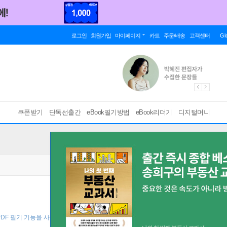
로그인
회원가입
마이페이지
카트
주문/배송
고객센터
Gl
쿠폰받기
단독선출간
eBook필기방법
eBook리더기
디지털머니
PDF 필기 기능을 사용해 보세요! ]