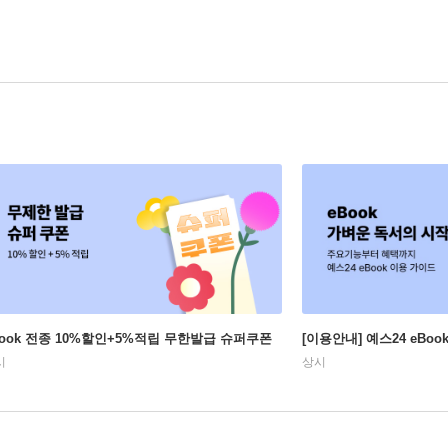
Book 전종 10%할인+5%적립 무한발급 슈퍼쿠폰
[이용안내] 예스24 eBo
시
상시