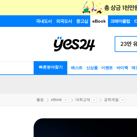
국내도서
외국도서
중고샵
eBook
크레마클럽
C
빠른분야찾기
베스트
신상품
이벤트
바이백
매
웰컴
eBook
대학교재
공학계열