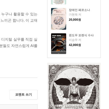
장애인 페르소나
, 누구나 활용할 수 있는
가현욱 저
20,000
원
 느끼곤 합니다. 이 교재
윈도우 포렌식 수사
한 디지털 실무를 직접 실
이승무 저
42,000
원
 분들도 자연스럽게 AI를
코멘트 쓰기