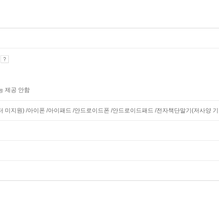
기
능 제공 안함
니터 미지원) /아이폰 /아이패드 /안드로이드폰 /안드로이드패드 /전자책단말기(저사양 기기 