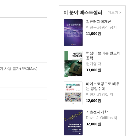
이 분야 베스트셀러
더보기
컴퓨터과학개론
이관용,정광식 공저
11,000
원
핵심이 보이는 반도체
공학
권기영 저
사용 불가) /PC(Mac)
33,000
원
바이브코딩으로 배우
는 공업수학
백현기,김영철 저
12,000
원
기초전자기학
David J. Griffiths 저/김진승 역
32,000
원