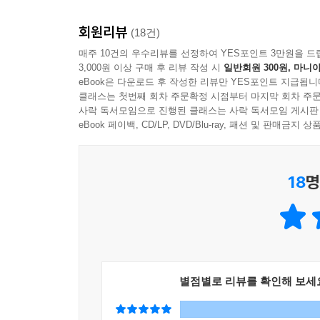
즐거움과 사회적 책임이 담겨 있는지를 독자 스스
자유는 헌법의 심장이다. 자유가 없는 헌법을 생각
회원리뷰
풀어가는 이야기로 바라보는 것이다. 법조인이 갖춰
(18건)
까. 헌법에서의 자유는 본질적으로 국가로부터의 
세상을 보고 싶은 어른들에게도 충분히 권할 만하다
매주 10건의 우수리뷰를 선정하여 YES포인트 3만원을 드
국가로부터의 자유이며 다수로부터의 자유라고 볼 수
3,000원 이상 구매 후 리뷰 작성 시
일반회원 300원, 마니아
--- p.94
eBook은 다운로드 후 작성한 리뷰만 YES포인트 지급됩니
클래스는 첫번째 회차 주문확정 시점부터 마지막 회차 주문
사락 독서모임으로 진행된 클래스는 사락 독서모임 게시판
《인권을 말해야 할 때》는 인권을 새로운 정치이념
eBook 페이백, CD/LP, DVD/Blu-ray, 패션 및 판매금
이다. 특히 정치와 법률 그리고 인권이 밀접한 관련
바꾸는 행동이며 인간은 공공의 사안에 정치적으로 참
--- p.108
18
명
형벌의 목적은 분명하다. 복수가 아니라 범죄의 예
잔혹한 형벌로는 범죄가 예방되지 않는다. 베카리아
다.
형벌이 두려움이 아닌 정의에 기반할 때, 법은 비로
별점별로 리뷰를 확인해 보세
인간을 수단이 아닌 목적으로 대우해야 한다는 인류
--- p.119