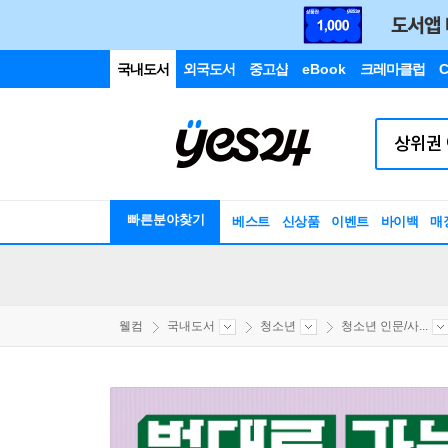
국내도서
외국도서
중고샵
eBook
크레마클럽
C
빠른분야찾기
베스트
신상품
이벤트
바이백
매
웰컴
국내도서
청소년
청소년 인문/사...