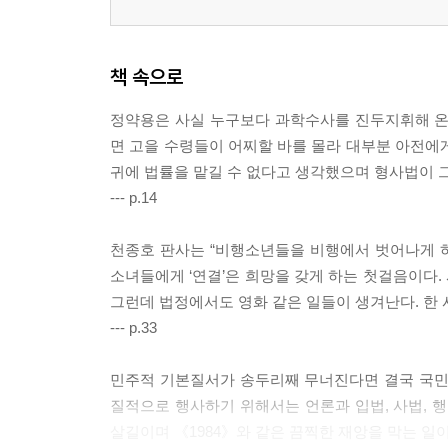
책 속으로
정약용은 사실 누구보다 과학수사를 진두지휘해 
면 고을 수령들이 어찌할 바를 몰라 대부분 아전에
귀에 법률을 맡길 수 없다고 생각했으며 형사법이 
--- p.14
천종호 판사는 “비행소년들을 비행에서 벗어나게 하
소녀들에게 ‘연결’은 희망을 갖게 하는 첫걸음이다.
그런데 법정에서도 영화 같은 일들이 생겨난다. 한 
--- p.33
민주적 기본질서가 송두리째 무너진다면 결국 국민
질적으로 행사하기 위해서는 언론과 입법, 사법, 
살길이며 《1984》와 같은 끔찍한 재앙을 막는 일