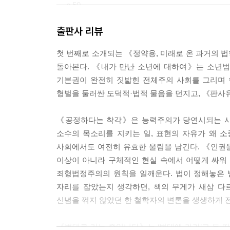
--- p.50
출판사 리뷰
자유로운 영혼을 가진 도스토옙스키에게 자유가 없
갖 범죄자들과 함께 지내야 했다. 죄인이 되고 형벌
첫 번째로 소개되는 《정약용, 미래로 온 과거의 
이 준 인생의 굴곡이 그에게 법과 범죄 그리고 형벌
돌아본다. 《내가 만난 소년에 대하여》는 소년범
--- p.63
기본권이 완전히 짓밟힌 전체주의 사회를 그리며
형벌을 둘러싼 도덕적·법적 물음을 던지고, 《판사
가장 정의로운 판결을 내려야 하는 판사의 책임은 
끼게 한다. 사람이 사람에게 중형을 내리는 일은 
《공정하다는 착각》은 능력주의가 당연시되는 사
마음으로 법정에 임하는” 판사의 마음이 깊은 울림
소수의 목소리를 지키는 일, 표현의 자유가 왜 
--- p.74
사회에서도 여전히 유효한 울림을 남긴다. 《인권을
이상이 아니라 구체적인 현실 속에서 어떻게 싸워
《공정하다는 착각》이 성공한 이들에게 하는 말은 
죄형법정주의의 원칙을 일깨운다. 법이 정해놓은 
이 크기 때문이라는 것이다. 마이클 샌델은 책을 
자리를 잡았는지 생각하면, 책의 무게가 새삼 
으로써 불평등을 극복할 수 있으며 사회적 상승이 가
신념을 꺾지 않았던 한 철학자의 변론을 생생하게 
날의 능력주의는 세습 귀족제로 굳어져 가고 있다’고
--- p.83
《법대로 가는 중입니다》는 ‘법대에 가라’고 등 떠