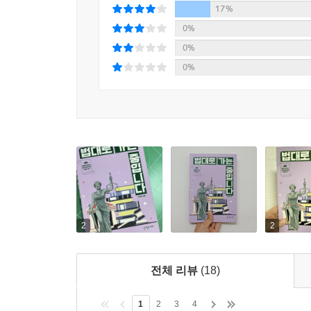
17%
0%
살려달라고 빌지 않고 오히려 보상을 달라는 소크라
0%
접, 벌금형 중에서 소크라테스는 결국 사형 판결을 
0%
라테스는 악법도 법이라고 말한 적이 없다. 소크
을 지켰다.
--- p.137
2
2
전체 리뷰
(18)
1
2
3
4