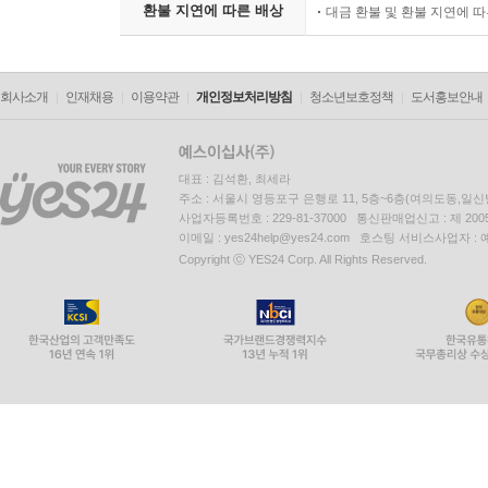
환불 지연에 따른 배상
대금 환불 및 환불 지연에 
회사소개
인재채용
이용약관
개인정보처리방침
청소년보호정책
도서홍보안내
대표 : 김석환, 최세라
주소 : 서울시 영등포구 은행로 11, 5층~6층(여의도동,일신
사업자등록번호 : 229-81-37000 통신판매업신고 : 제 200
이메일 : yes24help@yes24.com 호스팅 서비스사업자 :
Copyright ⓒ YES24 Corp. All Rights Reserved.