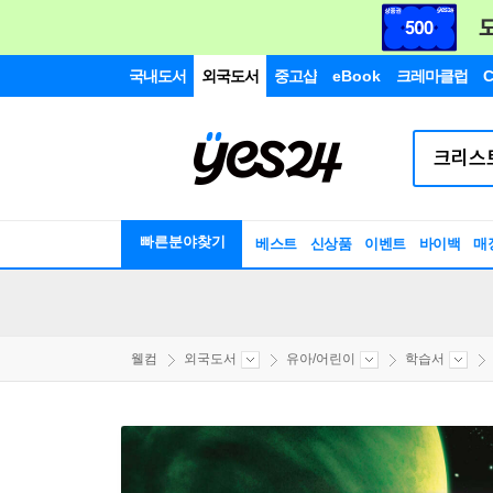
국내도서
외국도서
중고샵
eBook
크레마클럽
C
빠른분야찾기
베스트
신상품
이벤트
바이백
매
웰컴
외국도서
유아/어린이
학습서