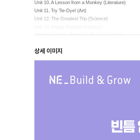
Unit 10. A Lesson from a Monkey (Literature)
Unit 11. Try Tie-Dye! (Art)
Unit 12. The Greatest Trip (Science)
Unit 13. Happy Endings (History)
Unit 14. Birthday Traditions (Social Studies)
Unit 15. The RoboCup Challenge (Science)
상세 이미지
Unit 16. What a Useful Number! (Math)