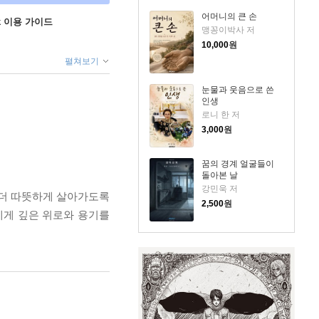
어머니의 큰 손
ok 이용 가이드
맹꽁이박사 저
10,000
원
펼쳐보기
눈물과 웃음으로 쓴
인생
로니 한 저
3,000
원
꿈의 경계 얼굴들이
돌아본 날
강민욱 저
 더 따뜻하게 살아가도록
2,500
원
에게 깊은 위로와 용기를