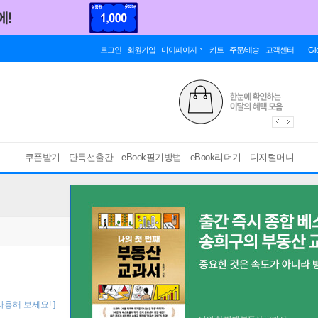
로그인
회원가입
마이페이지
카트
주문/배송
고객센터
Gl
쿠폰받기
단독선출간
eBook필기방법
eBook리더기
디지털머니
사용해 보세요! ]