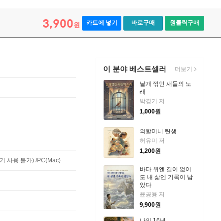
3,900
카트에 넣기
바로구매
원클릭구매
원
이 분야 베스트셀러
더보기
날개 꺾인 새들의 노
래
박경기 저
1,000
원
외할머니 탄생
허유미 저
1,200
원
사용 불가) /PC(Mac)
바다 위엔 길이 없어
도 내 삶엔 기록이 남
았다
윤공용 저
9,900
원
나의 16년