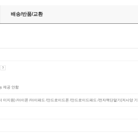
배송/반품/교환
기
능 제공 안함
니터 미지원) /아이폰 /아이패드 /안드로이드폰 /안드로이드패드 /전자책단말기(저사양 기기 