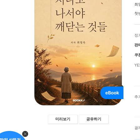
최
첫
정
판
쿠
Y
추
미리보기
공유하기
결