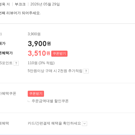
영옥
저
부크크
2026년 05월 29일
번째 리뷰어가 되어주세요.
가
3,900원
3,900
원
매가
3,510
원
폰혜택가
쿠폰받기
ES포인트
110원 (3% 적립)
5만원이상 구매 시 2천원 추가적립
가혜택쿠폰
쿠폰받기
주문금액대별 할인쿠폰
제혜택
카드/간편결제 혜택을 확인하세요