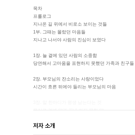
목차
프롤로그
지나온 길 위에서 비로소 보이는 것들
1부. 그때는 몰랐던 마음들
지나고 나서야 사람의 진심이 보였다
1장. 늘 곁에 있던 사람의 소중함
당연해서 고마움을 표현하지 못했던 가족과 친구들
2장. 부모님의 잔소리는 사랑이었다
시간이 흐른 뒤에야 들리는 부모님의 마음
3장. 말 한마디가 평생 남는다는 것
무심코 건넨 말과 끝내 하지 못한 말
저자 소개
4장. 붙잡아야 했던 사람, 놓아주어야 했던 사람
관계에도 때가 있고 거리가 필요하다는 깨달음