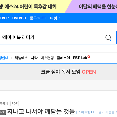
D/LP
DVD/BD
문구
/GIFT
티켓
독서유형검사
RBTI Lab
장안내
채널예스
사락
예스펀딩
클래스24
독서유형검사
크클 심야 독서 모임
OPEN
득공제
PDF
지나고 나서야 깨닫는 것들
[ 스마트한 PDF 필기 기능을 
ook