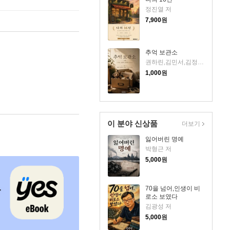
정진열 저
7,900
원
추억 보관소
권하린,김민서,김정연,박서진,정휘승 저
1,000
원
이 분야 신상품
더보기
잃어버린 명예
박형근 저
5,000
원
70을 넘어,인생이 비
로소 보였다
김광성 저
5,000
원