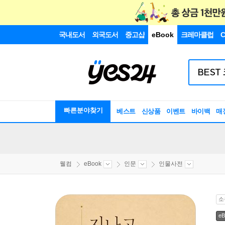
국내도서
외국도서
중고샵
eBook
크레마클럽
C
빠른분야찾기
베스트
신상품
이벤트
바이백
매
웰컴
eBook
인문
인물사전
소
eB