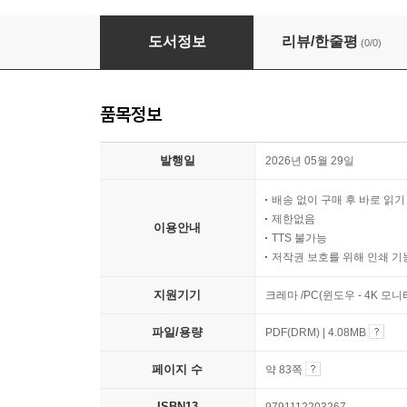
지나고 나서야 깨닫는 것들
도서정보
리뷰/한줄평
(0/0)
품목정보
발행일
2026년 05월 29일
배송 없이 구매 후 바로 읽
제한없음
이용안내
TTS 불가능
저작권 보호를 위해 인쇄 기
지원기기
크레마 /PC(윈도우 - 4K 모
파일/용량
PDF(DRM) | 4.08MB
페이지 수
약 83쪽
ISBN13