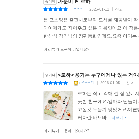
가문비 ▶ 로하
종이책
r*****i
2026-01-12
신고
|
|
|
본 포스팅은 출판사로부터 도서를 제공받아 
아이에게도 지어주고 싶은 이름인데요.이 작픔은
한상식 작가님의 장편동화인데요.요즘 아이는 
이 리뷰가 도움이 되었나요?
<로하> 용기는 누구에게나 있는 거야
종이책
s*******1
2026-01-05
신고
|
|
|
로하는 작고 약해 센 힘 앞에
뜻한 친구에요.엄마와 단둘이 
고실컷 두들겨 맞았어요.여른
커다란 바오바...
더보기
이 리뷰가 도움이 되었나요?