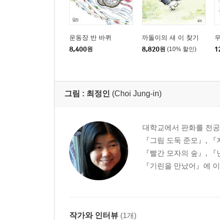
운동장 반 바퀴
까돌이의 새 이 찾기
우
8,400
원
8,820
원
(10% 할인)
1
그림 :
최정인
(Choi Jung-in)
대학교에서 판화를 전공
『그림 도둑 준모』, 『
『빨간 모자의 숲』, 『
『기린을 만났어』에 이어
작가와 인터뷰
(1개)