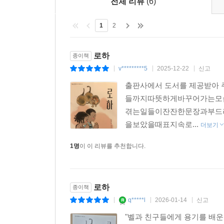
전체 리뷰
(6)
1
2
로하
종이책
v*********5
2025-12-22
신고
|
|
|
출판사에서 도서를 제공받아
들까지따뜻하게바꾸어가는모
겪는일들이잔잔한문장과부드
을보았을때표지속로...
더보기
1명
이 이 리뷰를 추천합니다.
로하
종이책
q*****l
2026-01-14
신고
|
|
|
"벨과 친구들에게 용기를 배운