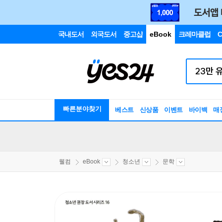
국내도서
외국도서
중고샵
eBook
크레마클럽
C
빠른분야찾기
베스트
신상품
이벤트
바이백
매
웰컴
eBook
청소년
문학