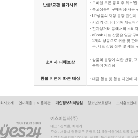
모바일 쿠폰 등록 후 취소/환
반품/교환 불가사유
중고상품이 구매확정(자동 
LP상품의 재생 불량 원인이 기
시간의 경과에 의해 재판매가
전자상거래 등에서의 소비자
eBook 세트 상품은 일괄 
1개의 상품으로 취급 및 판매
우, 세트 상품 전부 및 세트
상품의 불량에 의한 반품, 교
소비자 피해보상
준하여 처리됨
환불 지연에 따른 배상
대금 환불 및 환불 지연에 
회사소개
인재채용
이용약관
개인정보처리방침
청소년보호정책
도서홍보안내
대표 : 김석환, 최세라
주소 : 서울시 영등포구 은행로 11, 5층~6층(여의도동,일신
사업자등록번호 : 229-81-37000 통신판매업신고 : 제 200