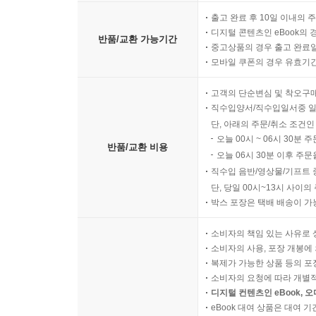
출고 완료 후 10일 이내의 
디지털 콘텐츠인 eBook의 
반품/교환 가능기간
중고상품의 경우 출고 완료일
모바일 쿠폰의 경우 유효기간(
고객의 단순변심 및 착오구
직수입양서/직수입일서중 일
단, 아래의 주문/취소 조건인
오늘 00시 ~ 06시 30분 
반품/교환 비용
오늘 06시 30분 이후 주문
직수입 음반/영상물/기프트 
단, 당일 00시~13시 사이
박스 포장은 택배 배송이 가
소비자의 책임 있는 사유로 
소비자의 사용, 포장 개봉에 
복제가 가능한 상품 등의 포장을 
소비자의 요청에 따라 개별
디지털 컨텐츠인 eBook, 
eBook 대여 상품은 대여 기