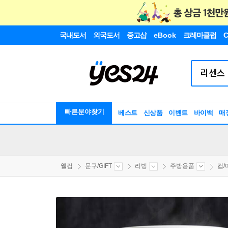
국내도서
외국도서
중고샵
eBook
크레마클럽
C
빠른분야찾기
베스트
신상품
이벤트
바이백
매
웰컴
문구/GIFT
리빙
주방용품
컵/