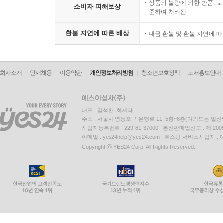
상품의 불량에 의한 반품, 교
소비자 피해보상
준하여 처리됨
환불 지연에 따른 배상
대금 환불 및 환불 지연에 
회사소개
인재채용
이용약관
개인정보처리방침
청소년보호정책
도서홍보안내
대표 : 김석환, 최세라
주소 : 서울시 영등포구 은행로 11, 5층~6층(여의도동,일신
사업자등록번호 : 229-81-37000 통신판매업신고 : 제 200
이메일 : yes24help@yes24.com 호스팅 서비스사업자 :
Copyright ⓒ YES24 Corp. All Rights Reserved.