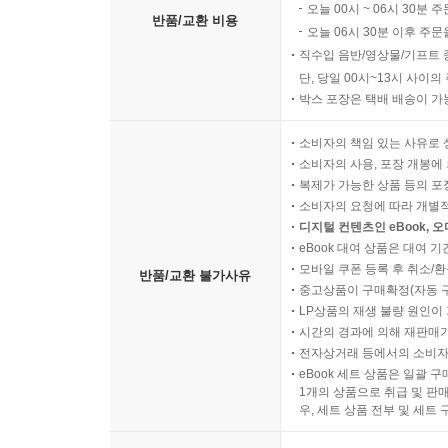
오늘 00시 ~ 06시 30분 
반품/교환 비용
오늘 06시 30분 이후 주문
직수입 음반/영상물/기프트 
단, 당일 00시~13시 사이
박스 포장은 택배 배송이 가
소비자의 책임 있는 사유로 
소비자의 사용, 포장 개봉에 
복제가 가능한 상품 등의 포장을 
소비자의 요청에 따라 개별
디지털 컨텐츠인 eBook, 
eBook 대여 상품은 대여 기
모바일 쿠폰 등록 후 취소/환
반품/교환 불가사유
중고상품이 구매확정(자동 
LP상품의 재생 불량 원인이 기
시간의 경과에 의해 재판매가
전자상거래 등에서의 소비자
eBook 세트 상품은 일괄 
1개의 상품으로 취급 및 판매
우, 세트 상품 전부 및 세트