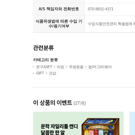
A/S 책임자와 전화번호
070-8831-4371
식품위생법에 따른 수입 기
수입식품안전관리 특별법에 따
수/용기여부
관련분류
카테고리 분류
문구/GIFT
리빙
주방용품
컵/머그/티웨어
GIFT
갓샵
이 상품의 이벤트
(27개)