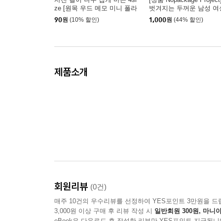
ze [원목 우드 메모 미니 폴라
벗겨지는 두꺼운 남성 여
로이드 포토 가랜드 걸이 노
페이크삭스 덧신 남자 여
90
원
(10% 할인)
1,000
원
(44% 할인)
끈 집개]
양말
제품소개
회원리뷰
(0건)
매주 10건의 우수리뷰를 선정하여 YES포인트 3만원을 드
3,000원 이상 구매 후 리뷰 작성 시
일반회원 300원, 마니아
eBook은 다운로드 후 작성한 리뷰만 YES포인트 지급됩니