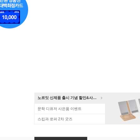
노르잇 신제품 출시 기념 할인&사은품 증정!
문학 디퓨저 사은품 이벤트
스킵과 로퍼 2차 굿즈