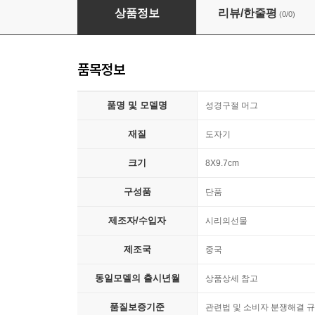
성경 구절 말씀 레터링 머그 컵 잔 선물 [5종 
상품정보
리뷰/한줄평
(0/0)
품목정보
품명 및 모델명
성경구절 머그
재질
도자기
크기
8X9.7cm
구성품
단품
제조자/수입자
시리의선물
제조국
중국
동일모델의 출시년월
상품상세 참고
품질보증기준
관련법 및 소비자 분쟁해결 