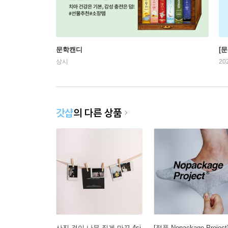
문학캔디
[문
상시
20
갓샵
의 다른 상품
사진 걸이 나무 집게 마끈 4si
[정품 Nopackage Project