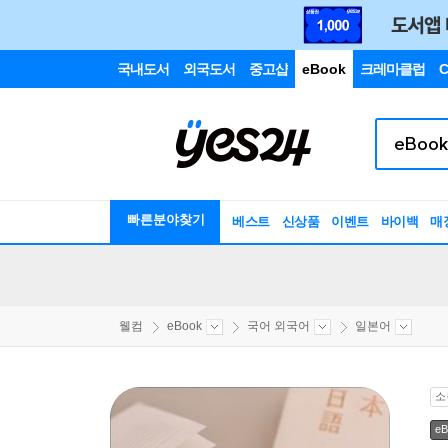
국내도서
외국도서
중고샵
eBook
크레마클럽
C
빠른분야찾기
베스트
신상품
이벤트
바이백
매
웰컴
eBook
국어 외국어
일본어
소
eB