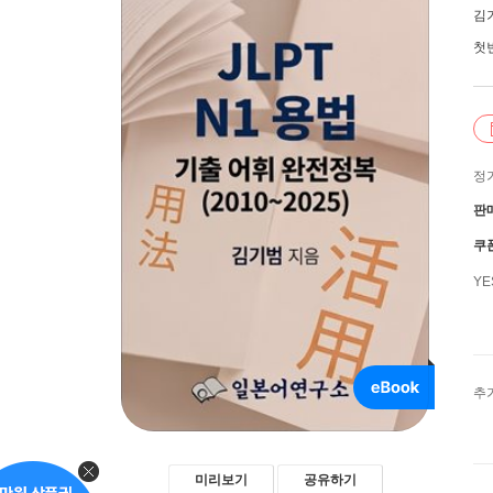
김
첫
정
판
쿠
Y
추
미리보기
공유하기