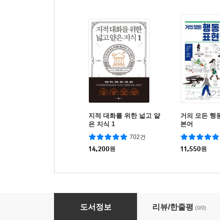
지적 대화를 위한 넓고 얕
거의 모든 행
은 지식 1
본어
702건
14,200
원
11,550
원
JLPT N1 용법 기출 어휘 완전정복 (2010~2025)
도서정보
리뷰/한줄평
(0/0)