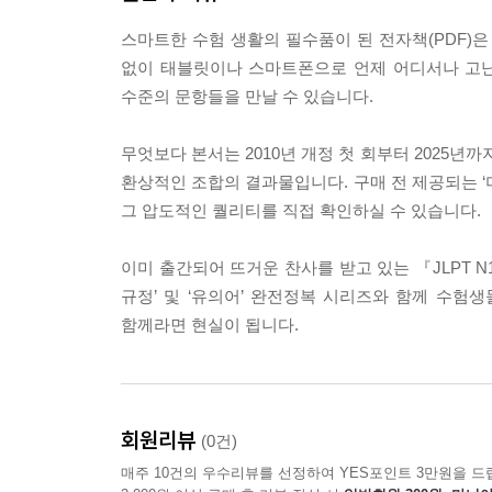
⑥ 2025년 N1 용법 완전정복 101
[실력 점검] JLPT N1 용법 기출 어휘 테스트 (2020~20
스마트한 수험 생활의 필수품이 된 전자책(PDF)
[정답 및 상세 해설] 109
없이 태블릿이나 스마트폰으로 언제 어디서나 고난
수준의 문항들을 만날 수 있습니다.
무엇보다 본서는 2010년 개정 첫 회부터 2025년
[부록Ⅰ]
환상적인 조합의 결과물입니다. 구매 전 제공되는 ‘
JLPT N1 용법 기출 어휘 총정리 (2010~2025) 연도별
그 압도적인 퀄리티를 직접 확인하실 수 있습니다.
[부록Ⅱ]
이미 출간되어 뜨거운 찬사를 받고 있는 『JLPT N1
JLPT N1 용법 중복 기출 어휘 리스트 (2010~2025) 
규정’ 및 ‘유의어’ 완전정복 시리즈와 함께 수험
함께라면 현실이 됩니다.
[부록Ⅲ]
JLPT N1 용법 기출 어휘 리스트 (2010~2025) 149
회원리뷰
(0건)
Copyright 156
매주 10건의 우수리뷰를 선정하여 YES포인트 3만원을 드