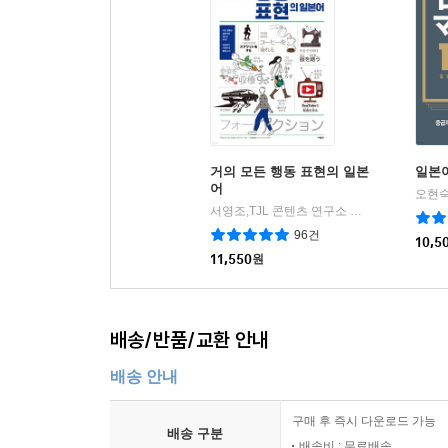
거의 모든 행동 표현의 일본
일본어
어
오현숙
서영조,TJL 콘텐츠 연구소 공저
사람in
|
96건
10,5
11,550
원
배송/반품/교환 안내
배송 안내
구매 후 즉시 다운로드 가능
배송 구분
배송비 : 무료배송