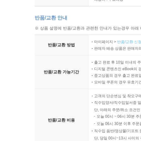
반품/교환 안내
※ 상품 설명에 반품/교환과 관련한 안내가 있는경우 아래 
마이페이지 >
반품/교환 신청
반품/교환 방법
판매자 배송 상품은 판매자와
출고 완료 후 10일 이내의 
디지털 콘텐츠인 eBook의 
반품/교환 가능기간
중고상품의 경우 출고 완료일
모바일 쿠폰의 경우 유효기간(
고객의 단순변심 및 착오구
직수입양서/직수입일서중 일
단, 아래의 주문/취소 조건인
오늘 00시 ~ 06시 30분 
반품/교환 비용
오늘 06시 30분 이후 주문
직수입 음반/영상물/기프트 
단, 당일 00시~13시 사이